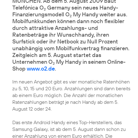
MÜNCHEN. Ab dem 5. August 2009 baut
Telefónica O
Germany sein neues Handy-
2
Finanzierungsmodell O
My Handy weiter aus.
2
Mobilfunkkunden können dann noch flexibler
durch attraktive Anzahlungs- und
Ratenbeträge ihr Wunschhandy, ihren
Surfstick oder ihr Netbook zu Null Prozent
unabhängig vom Mobilfunkvertrag finanzieren.
Zeitgleich am 5. August startet das
Unternehmen O
My Handy in seinem Online-
2
Shop
www.o2.de
.
Im neuen Angebot gibt es vier monatliche Ratenhöhen
zu 5, 10, 15 und 20 Euro. Anzahlungen sind dann bereits
ab einem Euro möglich. Die Anzahl der monatlichen
Ratenzahlungen beträgt je nach Handy ab dem 5.
August 12 oder 24.
Das erste Android Handy eines Top-Herstellers, das
Samsung Galaxy
, ist ab dem 5. August dann schon zu
einer Anzahlung von einem Euro erhältlich. Die