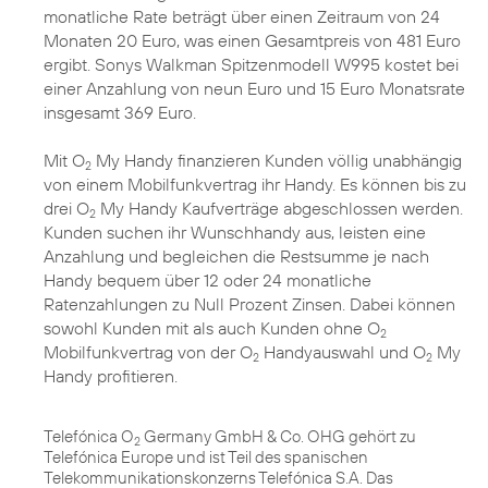
monatliche Rate beträgt über einen Zeitraum von 24
Monaten 20 Euro, was einen Gesamtpreis von 481 Euro
ergibt. Sonys Walkman Spitzenmodell W995 kostet bei
einer Anzahlung von neun Euro und 15 Euro Monatsrate
insgesamt 369 Euro.
Mit O
My Handy finanzieren Kunden völlig unabhängig
2
von einem Mobilfunkvertrag ihr Handy. Es können bis zu
drei O
My Handy Kaufverträge abgeschlossen werden.
2
Kunden suchen ihr Wunschhandy aus, leisten eine
Anzahlung und begleichen die Restsumme je nach
Handy bequem über 12 oder 24 monatliche
Ratenzahlungen zu Null Prozent Zinsen. Dabei können
sowohl Kunden mit als auch Kunden ohne O
2
Mobilfunkvertrag von der O
Handyauswahl und O
My
2
2
Handy profitieren.
Telefónica O
Germany GmbH & Co. OHG gehört zu
2
Telefónica Europe und ist Teil des spanischen
Telekommunikationskonzerns Telefónica S.A. Das