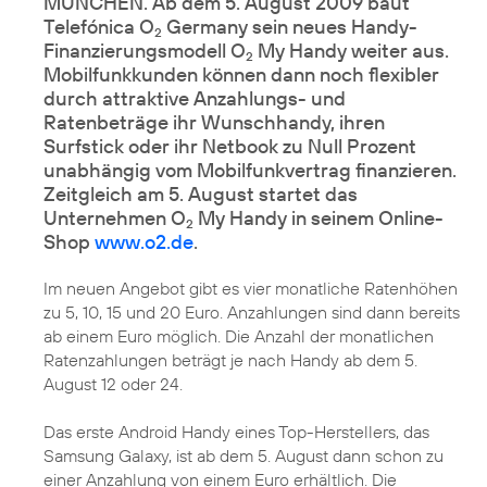
MÜNCHEN. Ab dem 5. August 2009 baut
Telefónica O
Germany sein neues Handy-
2
Finanzierungsmodell O
My Handy weiter aus.
2
Mobilfunkkunden können dann noch flexibler
durch attraktive Anzahlungs- und
Ratenbeträge ihr Wunschhandy, ihren
Surfstick oder ihr Netbook zu Null Prozent
unabhängig vom Mobilfunkvertrag finanzieren.
Zeitgleich am 5. August startet das
Unternehmen O
My Handy in seinem Online-
2
Shop
www.o2.de
.
Im neuen Angebot gibt es vier monatliche Ratenhöhen
zu 5, 10, 15 und 20 Euro. Anzahlungen sind dann bereits
ab einem Euro möglich. Die Anzahl der monatlichen
Ratenzahlungen beträgt je nach Handy ab dem 5.
August 12 oder 24.
Das erste Android Handy eines Top-Herstellers, das
Samsung Galaxy
, ist ab dem 5. August dann schon zu
einer Anzahlung von einem Euro erhältlich. Die