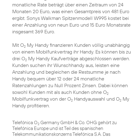
monatliche Rate beträgt über einen Zeitraum von 24
Monaten 20 Euro, was einen Gesamtpreis von 481 Euro
ergibt. Sonys Walkman Spitzenmodell W995 kostet bei
einer Anzahlung von neun Euro und 15 Euro Monatsrate
insgesamt 369 Euro.
Mit O
My Handy finanzieren Kunden völlig unabhängig
2
von einem Mobilfunkvertrag ihr Handy. Es können bis zu
drei O
My Handy Kaufverträge abgeschlossen werden.
2
Kunden suchen ihr Wunschhandy aus, leisten eine
Anzahlung und begleichen die Restsumme je nach
Handy bequem über 12 oder 24 monatliche
Ratenzahlungen zu Null Prozent Zinsen. Dabei können
sowohl Kunden mit als auch Kunden ohne O
2
Mobilfunkvertrag von der O
Handyauswahl und O
My
2
2
Handy profitieren.
Telefónica O
Germany GmbH & Co. OHG gehört zu
2
Telefónica Europe und ist Teil des spanischen
Telekommunikationskonzerns Telefónica S.A. Das