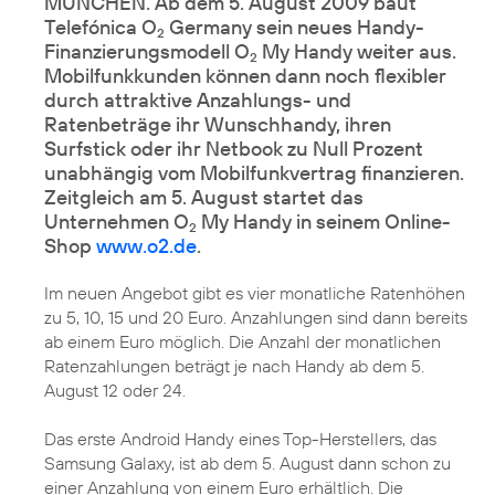
MÜNCHEN. Ab dem 5. August 2009 baut
Telefónica O
Germany sein neues Handy-
2
Finanzierungsmodell O
My Handy weiter aus.
2
Mobilfunkkunden können dann noch flexibler
durch attraktive Anzahlungs- und
Ratenbeträge ihr Wunschhandy, ihren
Surfstick oder ihr Netbook zu Null Prozent
unabhängig vom Mobilfunkvertrag finanzieren.
Zeitgleich am 5. August startet das
Unternehmen O
My Handy in seinem Online-
2
Shop
www.o2.de
.
Im neuen Angebot gibt es vier monatliche Ratenhöhen
zu 5, 10, 15 und 20 Euro. Anzahlungen sind dann bereits
ab einem Euro möglich. Die Anzahl der monatlichen
Ratenzahlungen beträgt je nach Handy ab dem 5.
August 12 oder 24.
Das erste Android Handy eines Top-Herstellers, das
Samsung Galaxy
, ist ab dem 5. August dann schon zu
einer Anzahlung von einem Euro erhältlich. Die