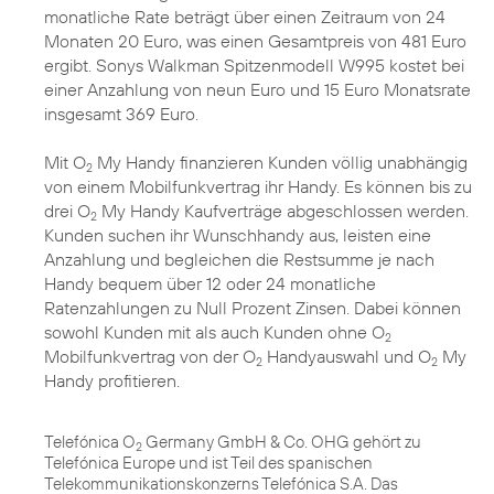
monatliche Rate beträgt über einen Zeitraum von 24
Monaten 20 Euro, was einen Gesamtpreis von 481 Euro
ergibt. Sonys Walkman Spitzenmodell W995 kostet bei
einer Anzahlung von neun Euro und 15 Euro Monatsrate
insgesamt 369 Euro.
Mit O
My Handy finanzieren Kunden völlig unabhängig
2
von einem Mobilfunkvertrag ihr Handy. Es können bis zu
drei O
My Handy Kaufverträge abgeschlossen werden.
2
Kunden suchen ihr Wunschhandy aus, leisten eine
Anzahlung und begleichen die Restsumme je nach
Handy bequem über 12 oder 24 monatliche
Ratenzahlungen zu Null Prozent Zinsen. Dabei können
sowohl Kunden mit als auch Kunden ohne O
2
Mobilfunkvertrag von der O
Handyauswahl und O
My
2
2
Handy profitieren.
Telefónica O
Germany GmbH & Co. OHG gehört zu
2
Telefónica Europe und ist Teil des spanischen
Telekommunikationskonzerns Telefónica S.A. Das