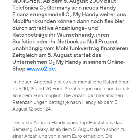
MÜNCHEN. Ab dem 5. August 2009 baut
Telefónica O
Germany sein neues Handy-
2
Finanzierungsmodell O
My Handy weiter aus.
2
Mobilfunkkunden können dann noch flexibler
durch attraktive Anzahlungs- und
Ratenbeträge ihr Wunschhandy, ihren
Surfstick oder ihr Netbook zu Null Prozent
unabhängig vom Mobilfunkvertrag finanzieren.
Zeitgleich am 5. August startet das
Unternehmen O
My Handy in seinem Online-
2
Shop
www.o2.de
.
Im neuen Angebot gibt es vier monatliche Ratenhöhen
zu 5, 10, 15 und 20 Euro. Anzahlungen sind dann bereits
ab einem Euro möglich. Die Anzahl der monatlichen
Ratenzahlungen beträgt je nach Handy ab dem 5.
August 12 oder 24.
Das erste Android Handy eines Top-Herstellers, das
Samsung Galaxy
, ist ab dem 5. August dann schon zu
einer Anzahlung von einem Euro erhältlich. Die