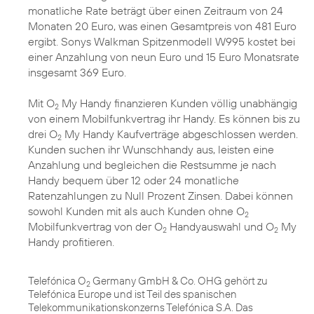
monatliche Rate beträgt über einen Zeitraum von 24
Monaten 20 Euro, was einen Gesamtpreis von 481 Euro
ergibt. Sonys Walkman Spitzenmodell W995 kostet bei
einer Anzahlung von neun Euro und 15 Euro Monatsrate
insgesamt 369 Euro.
Mit O
My Handy finanzieren Kunden völlig unabhängig
2
von einem Mobilfunkvertrag ihr Handy. Es können bis zu
drei O
My Handy Kaufverträge abgeschlossen werden.
2
Kunden suchen ihr Wunschhandy aus, leisten eine
Anzahlung und begleichen die Restsumme je nach
Handy bequem über 12 oder 24 monatliche
Ratenzahlungen zu Null Prozent Zinsen. Dabei können
sowohl Kunden mit als auch Kunden ohne O
2
Mobilfunkvertrag von der O
Handyauswahl und O
My
2
2
Handy profitieren.
Telefónica O
Germany GmbH & Co. OHG gehört zu
2
Telefónica Europe und ist Teil des spanischen
Telekommunikationskonzerns Telefónica S.A. Das