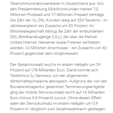
Telekommunikationsanbieter in Deutschland aus. Von
den Pressemitteilung Mobilfunkkunden hielten 7,2
Millionen Postpaid und 7,7 Millionen Prepaid-Verträge.
Die Zahl der O
DSL-Kunden stieg auf 253 Tausend - im
2
Jahresvergleich ein Zuwachs um 53 Prozent. Im
Wholesalegeschäft betrug die Zahl der entbündelten
DSL-Breitbandzugänge (ULL), die über die Partner
United Internet, Hansenet sowie Freenet vertrieben
werden, 1,3 Millionen Anschlüsse - ein Zuwachs von 42
Prozent gegenüber dem Vorjahreswert.
Der Gesamtumsatz wuchs im ersten Halbjahr um 1,9
Prozent auf 1,78 Milliarden Euro. Damit konnte sich
Telefónica O
Germany von der allgemeinen
2
Wirtschaftsschwäche abkoppeln. Aufgrund der von der
Bundesnetzagentur gesenkten Terminierungsentgelte
ging der mobile Serviceumsatz leicht auf 1,4 Milliarden
Euro (minus 0,4 Prozent) zurück. Ohne diesen Effekt
wäre der Serviceumsatz im ersten Halbjahr um 0,9
Prozent im Vergleich zum Vorjahreszeitraum gestiegen.