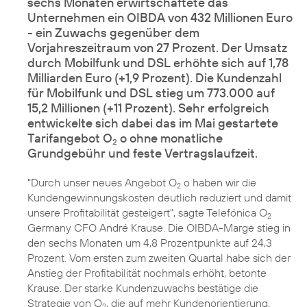
sechs Monaten erwirtschaftete das
Unternehmen ein OIBDA von 432 Millionen Euro
- ein Zuwachs gegenüber dem
Vorjahreszeitraum von 27 Prozent. Der Umsatz
durch Mobilfunk und DSL erhöhte sich auf 1,78
Milliarden Euro (+1,9 Prozent). Die Kundenzahl
für Mobilfunk und DSL stieg um 773.000 auf
15,2 Millionen (+11 Prozent). Sehr erfolgreich
entwickelte sich dabei das im Mai gestartete
Tarifangebot O
o ohne monatliche
2
Grundgebühr und feste Vertragslaufzeit.
"Durch unser neues Angebot
O
o
haben wir die
2
Kundengewinnungskosten deutlich reduziert und damit
unsere Profitabilität gesteigert", sagte Telefónica O
2
Germany CFO André Krause. Die OIBDA-Marge stieg in
den sechs Monaten um 4,8 Prozentpunkte auf 24,3
Prozent. Vom ersten zum zweiten Quartal habe sich der
Anstieg der Profitabilität nochmals erhöht, betonte
Krause. Der starke Kundenzuwachs bestätige die
Strategie von O
, die auf mehr Kundenorientierung,
2