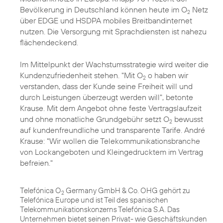
Bevölkerung in Deutschland können heute im O
Netz
2
über EDGE und HSDPA mobiles Breitbandinternet
nutzen. Die Versorgung mit Sprachdiensten ist nahezu
flächendeckend.
Im Mittelpunkt der Wachstumsstrategie wird weiter die
Kundenzufriedenheit stehen. "Mit O
o haben wir
2
verstanden, dass der Kunde seine Freiheit will und
durch Leistungen überzeugt werden will", betonte
Krause. Mit dem Angebot ohne feste Vertragslaufzeit
und ohne monatliche Grundgebühr setzt O
bewusst
2
auf kundenfreundliche und transparente Tarife. André
Krause: "Wir wollen die Telekommunikationsbranche
von Lockangeboten und Kleingedrucktem im Vertrag
befreien."
Telefónica O
Germany GmbH & Co. OHG gehört zu
2
Telefónica Europe und ist Teil des spanischen
Telekommunikationskonzerns Telefónica S.A. Das
Unternehmen bietet seinen Privat- wie Geschäftskunden