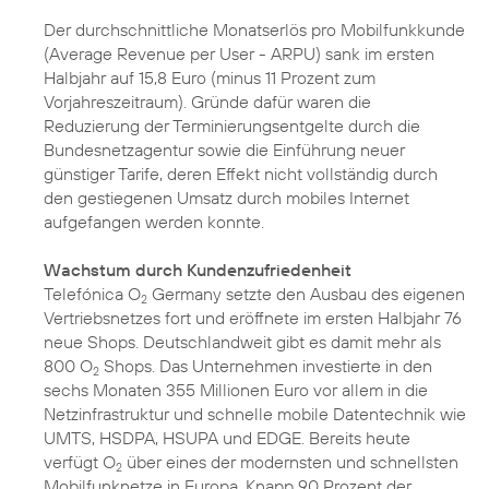
Der durchschnittliche Monatserlös pro Mobilfunkkunde
(Average Revenue per User - ARPU) sank im ersten
Halbjahr auf 15,8 Euro (minus 11 Prozent zum
Vorjahreszeitraum). Gründe dafür waren die
Reduzierung der Terminierungsentgelte durch die
Bundesnetzagentur sowie die Einführung neuer
günstiger Tarife, deren Effekt nicht vollständig durch
den gestiegenen Umsatz durch mobiles Internet
aufgefangen werden konnte.
Wachstum durch Kundenzufriedenheit
Telefónica O
Germany setzte den Ausbau des eigenen
2
Vertriebsnetzes fort und eröffnete im ersten Halbjahr 76
neue Shops. Deutschlandweit gibt es damit mehr als
800 O
Shops. Das Unternehmen investierte in den
2
sechs Monaten 355 Millionen Euro vor allem in die
Netzinfrastruktur und schnelle mobile Datentechnik wie
UMTS, HSDPA, HSUPA und EDGE. Bereits heute
verfügt O
über eines der modernsten und schnellsten
2
Mobilfunknetze in Europa. Knapp 90 Prozent der