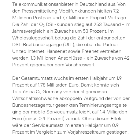
Telekommunikationsanbieter in Deutschland aus. Von
den Pressemitteilung Mobilfunkkunden hielten 7,2
Millionen Postpaid und 7,7 Millionen Prepaid-Verträge.
Die Zahl der O
DSL-Kunden stieg auf 253 Tausend - im
2
Jahresvergleich ein Zuwachs um 53 Prozent. Im
Wholesalegeschäft betrug die Zahl der entbündelten
DSL-Breitbandzugänge (ULL), die über die Partner
United Internet, Hansenet sowie Freenet vertrieben
werden, 1,3 Millionen Anschlüsse - ein Zuwachs von 42
Prozent gegenüber dem Vorjahreswert.
Der Gesamtumsatz wuchs im ersten Halbjahr um 1,9
Prozent auf 1,78 Milliarden Euro. Damit konnte sich
Telefónica O
Germany von der allgemeinen
2
Wirtschaftsschwäche abkoppeln. Aufgrund der von der
Bundesnetzagentur gesenkten Terminierungsentgelte
ging der mobile Serviceumsatz leicht auf 1,4 Milliarden
Euro (minus 0,4 Prozent) zurück. Ohne diesen Effekt
wäre der Serviceumsatz im ersten Halbjahr um 0,9
Prozent im Vergleich zum Vorjahreszeitraum gestiegen.