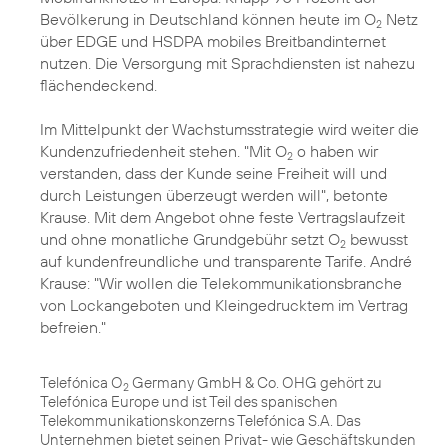
Bevölkerung in Deutschland können heute im O
Netz
2
über EDGE und HSDPA mobiles Breitbandinternet
nutzen. Die Versorgung mit Sprachdiensten ist nahezu
flächendeckend.
Im Mittelpunkt der Wachstumsstrategie wird weiter die
Kundenzufriedenheit stehen. "Mit O
o haben wir
2
verstanden, dass der Kunde seine Freiheit will und
durch Leistungen überzeugt werden will", betonte
Krause. Mit dem Angebot ohne feste Vertragslaufzeit
und ohne monatliche Grundgebühr setzt O
bewusst
2
auf kundenfreundliche und transparente Tarife. André
Krause: "Wir wollen die Telekommunikationsbranche
von Lockangeboten und Kleingedrucktem im Vertrag
befreien."
Telefónica O
Germany GmbH & Co. OHG gehört zu
2
Telefónica Europe und ist Teil des spanischen
Telekommunikationskonzerns Telefónica S.A. Das
Unternehmen bietet seinen Privat- wie Geschäftskunden