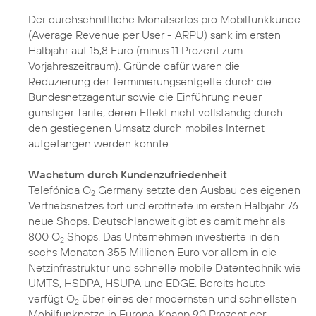
Der durchschnittliche Monatserlös pro Mobilfunkkunde
(Average Revenue per User - ARPU) sank im ersten
Halbjahr auf 15,8 Euro (minus 11 Prozent zum
Vorjahreszeitraum). Gründe dafür waren die
Reduzierung der Terminierungsentgelte durch die
Bundesnetzagentur sowie die Einführung neuer
günstiger Tarife, deren Effekt nicht vollständig durch
den gestiegenen Umsatz durch mobiles Internet
aufgefangen werden konnte.
Wachstum durch Kundenzufriedenheit
Telefónica O
Germany setzte den Ausbau des eigenen
2
Vertriebsnetzes fort und eröffnete im ersten Halbjahr 76
neue Shops. Deutschlandweit gibt es damit mehr als
800 O
Shops. Das Unternehmen investierte in den
2
sechs Monaten 355 Millionen Euro vor allem in die
Netzinfrastruktur und schnelle mobile Datentechnik wie
UMTS, HSDPA, HSUPA und EDGE. Bereits heute
verfügt O
über eines der modernsten und schnellsten
2
Mobilfunknetze in Europa. Knapp 90 Prozent der