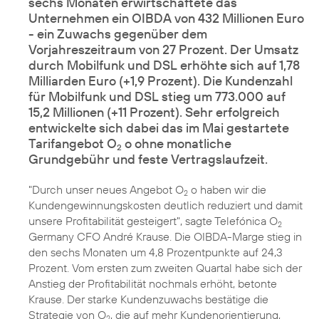
sechs Monaten erwirtschaftete das
Unternehmen ein OIBDA von 432 Millionen Euro
- ein Zuwachs gegenüber dem
Vorjahreszeitraum von 27 Prozent. Der Umsatz
durch Mobilfunk und DSL erhöhte sich auf 1,78
Milliarden Euro (+1,9 Prozent). Die Kundenzahl
für Mobilfunk und DSL stieg um 773.000 auf
15,2 Millionen (+11 Prozent). Sehr erfolgreich
entwickelte sich dabei das im Mai gestartete
Tarifangebot O
o ohne monatliche
2
Grundgebühr und feste Vertragslaufzeit.
"Durch unser neues Angebot
O
o
haben wir die
2
Kundengewinnungskosten deutlich reduziert und damit
unsere Profitabilität gesteigert", sagte Telefónica O
2
Germany CFO André Krause. Die OIBDA-Marge stieg in
den sechs Monaten um 4,8 Prozentpunkte auf 24,3
Prozent. Vom ersten zum zweiten Quartal habe sich der
Anstieg der Profitabilität nochmals erhöht, betonte
Krause. Der starke Kundenzuwachs bestätige die
Strategie von O
, die auf mehr Kundenorientierung,
2