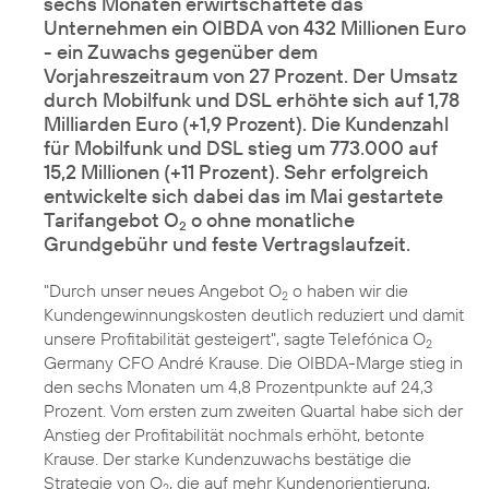
sechs Monaten erwirtschaftete das
Unternehmen ein OIBDA von 432 Millionen Euro
- ein Zuwachs gegenüber dem
Vorjahreszeitraum von 27 Prozent. Der Umsatz
durch Mobilfunk und DSL erhöhte sich auf 1,78
Milliarden Euro (+1,9 Prozent). Die Kundenzahl
für Mobilfunk und DSL stieg um 773.000 auf
15,2 Millionen (+11 Prozent). Sehr erfolgreich
entwickelte sich dabei das im Mai gestartete
Tarifangebot O
o ohne monatliche
2
Grundgebühr und feste Vertragslaufzeit.
"Durch unser neues Angebot
O
o
haben wir die
2
Kundengewinnungskosten deutlich reduziert und damit
unsere Profitabilität gesteigert", sagte Telefónica O
2
Germany CFO André Krause. Die OIBDA-Marge stieg in
den sechs Monaten um 4,8 Prozentpunkte auf 24,3
Prozent. Vom ersten zum zweiten Quartal habe sich der
Anstieg der Profitabilität nochmals erhöht, betonte
Krause. Der starke Kundenzuwachs bestätige die
Strategie von O
, die auf mehr Kundenorientierung,
2