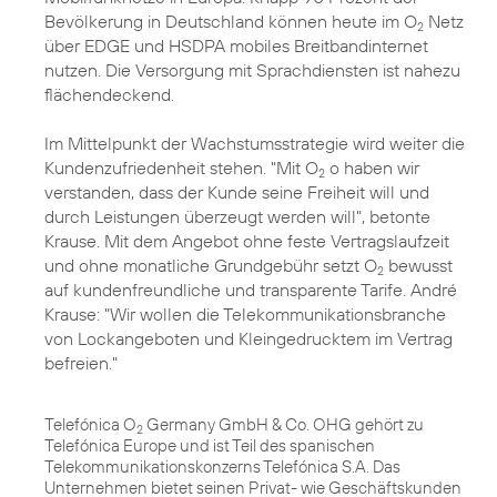
Bevölkerung in Deutschland können heute im O
Netz
2
über EDGE und HSDPA mobiles Breitbandinternet
nutzen. Die Versorgung mit Sprachdiensten ist nahezu
flächendeckend.
Im Mittelpunkt der Wachstumsstrategie wird weiter die
Kundenzufriedenheit stehen. "Mit O
o haben wir
2
verstanden, dass der Kunde seine Freiheit will und
durch Leistungen überzeugt werden will", betonte
Krause. Mit dem Angebot ohne feste Vertragslaufzeit
und ohne monatliche Grundgebühr setzt O
bewusst
2
auf kundenfreundliche und transparente Tarife. André
Krause: "Wir wollen die Telekommunikationsbranche
von Lockangeboten und Kleingedrucktem im Vertrag
befreien."
Telefónica O
Germany GmbH & Co. OHG gehört zu
2
Telefónica Europe und ist Teil des spanischen
Telekommunikationskonzerns Telefónica S.A. Das
Unternehmen bietet seinen Privat- wie Geschäftskunden