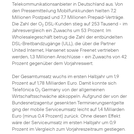
Telekommunikationsanbieter in Deutschland aus. Von
den Pressemitteilung Mobilfunkkunden hielten 7,2
Millionen Postpaid und 7,7 Millionen Prepaid-Verträge.
Die Zahl der O
DSL-Kunden stieg auf 253 Tausend - im
2
Jahresvergleich ein Zuwachs um 53 Prozent. Im
Wholesalegeschäft betrug die Zahl der entbündelten
DSL-Breitbandzugänge (ULL), die über die Partner
United Internet, Hansenet sowie Freenet vertrieben
werden, 1,3 Millionen Anschlüsse - ein Zuwachs von 42
Prozent gegenüber dem Vorjahreswert.
Der Gesamtumsatz wuchs im ersten Halbjahr um 1,9
Prozent auf 1,78 Milliarden Euro. Damit konnte sich
Telefónica O
Germany von der allgemeinen
2
Wirtschaftsschwäche abkoppeln. Aufgrund der von der
Bundesnetzagentur gesenkten Terminierungsentgelte
ging der mobile Serviceumsatz leicht auf 1,4 Milliarden
Euro (minus 0,4 Prozent) zurück. Ohne diesen Effekt
wäre der Serviceumsatz im ersten Halbjahr um 0,9
Prozent im Vergleich zum Vorjahreszeitraum gestiegen.