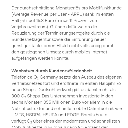
Der durchschnittliche Monatserlös pro Mobilfunkkunde
(Average Revenue per User - ARPU) sank im ersten
Halbjahr auf 15,8 Euro (minus 11 Prozent zum
Vorjahreszeitraum). Gründe dafür waren die
Reduzierung der Terminierungsentgelte durch die
Bundesnetzagentur sowie die Einführung neuer
günstiger Tarife, deren Effekt nicht vollständig durch
den gestiegenen Umsatz durch mobiles Internet
aufgefangen werden konnte.
Wachstum durch Kundenzufriedenheit
Telefónica O
Germany setzte den Ausbau des eigenen
2
Vertriebsnetzes fort und eröffnete im ersten Halbjahr 76
neue Shops. Deutschlandweit gibt es damit mehr als
800 O
Shops. Das Unternehmen investierte in den
2
sechs Monaten 355 Millionen Euro vor allem in die
Netzinfrastruktur und schnelle mobile Datentechnik wie
UMTS, HSDPA, HSUPA und EDGE. Bereits heute
verfügt O
über eines der modernsten und schnellsten
2
Mobilfunknetze in Europa. Knapp 90 Prozent der