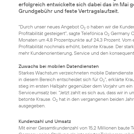
erfolgreich entwickelte sich dabei das im Mai 
Grundgebühr und feste Vertragslaufzeit.
"Durch unser neues Angebot
O
o
haben wir die Kunde
2
Profitabilität gesteigert", sagte Telefónica O
Germany CF
2
Monaten um 4,8 Prozentpunkte auf 24,3 Prozent. Vom e
Profitabilität nochmals erhöht, betonte Krause. Der st
mehr Kundenorientierung, Service und den konsequenten
Zuwachs bei mobilen Datendiensten
Starkes Wachstum verzeichneten mobile Datendienste ü
in diesem Bereich entscheidet sich für O
", erklärte K
2
stieg im ersten Halbjahr gegenüber dem Vorjahr um ein 
Serviceumsatz bei. "Jetzt zahlt es sich aus, dass wir in 
betonte Krause. O
hat in den vergangenen beiden Jahr
2
ausgegeben.
Kundenzahl und Umsatz
Mit einer Gesamtkundenzahl von 15,2 Millionen baute T