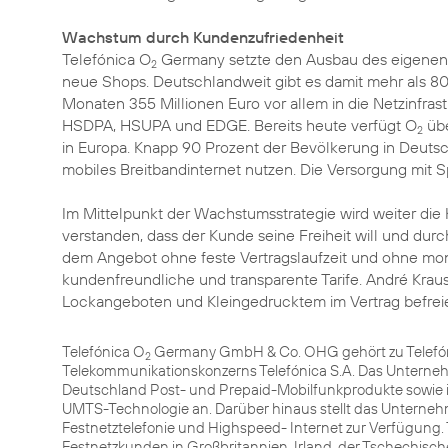
Wachstum durch Kundenzufriedenheit
Telefónica O
Germany setzte den Ausbau des eigenen Ve
2
neue Shops. Deutschlandweit gibt es damit mehr als 8
Monaten 355 Millionen Euro vor allem in die Netzinfra
HSDPA, HSUPA und EDGE. Bereits heute verfügt O
übe
2
in Europa. Knapp 90 Prozent der Bevölkerung in Deuts
mobiles Breitbandinternet nutzen. Die Versorgung mit 
Im Mittelpunkt der Wachstumsstrategie wird weiter die
verstanden, dass der Kunde seine Freiheit will und durc
dem Angebot ohne feste Vertragslaufzeit und ohne mo
kundenfreundliche und transparente Tarife. André Krau
Lockangeboten und Kleingedrucktem im Vertrag befreie
Telefónica O
Germany GmbH & Co. OHG gehört zu Telefóni
2
Telekommunikationskonzerns Telefónica S.A. Das Unterneh
Deutschland Post- und Prepaid-Mobilfunkprodukte sowie 
UMTS-Technologie an. Darüber hinaus stellt das Unterneh
Festnetztelefonie und Highspeed- Internet zur Verfügung. 
Festnetzkunden in Großbritannien, Irland, der Tschechisc