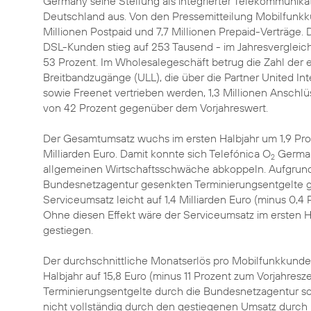
Germany seine Stellung als integrierter Telekommunikat
Deutschland aus. Von den Pressemitteilung Mobilfunkk
Millionen Postpaid und 7,7 Millionen Prepaid-Verträge. 
DSL-Kunden stieg auf 253 Tausend - im Jahresverglei
53 Prozent. Im Wholesalegeschäft betrug die Zahl der
Breitbandzugänge (ULL), die über die Partner United In
sowie Freenet vertrieben werden, 1,3 Millionen Anschl
von 42 Prozent gegenüber dem Vorjahreswert.
Der Gesamtumsatz wuchs im ersten Halbjahr um 1,9 Proz
Milliarden Euro. Damit konnte sich Telefónica O
German
2
allgemeinen Wirtschaftsschwäche abkoppeln. Aufgrund
Bundesnetzagentur gesenkten Terminierungsentgelte g
Serviceumsatz leicht auf 1,4 Milliarden Euro (minus 0,4 
Ohne diesen Effekt wäre der Serviceumsatz im ersten H
gestiegen.
Der durchschnittliche Monatserlös pro Mobilfunkkunde
Halbjahr auf 15,8 Euro (minus 11 Prozent zum Vorjahres
Terminierungsentgelte durch die Bundesnetzagentur sowi
nicht vollständig durch den gestiegenen Umsatz durch