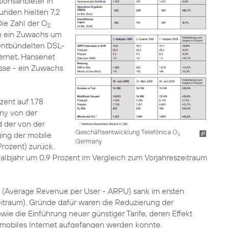
ionsanbieter in
unden hielten 7,2
Die Zahl der O
2
ch ein Zuwachs um
 entbündelten DSL-
ternet, Hansenet
üsse - ein Zuwachs
ent auf 1,78
y von der
 der von der
Geschäftsentwicklung Telefónica O
ing der mobile
2
Germany
Prozent) zurück.
albjahr um 0,9 Prozent im Vergleich zum Vorjahreszeitraum
 (Average Revenue per User - ARPU) sank im ersten
zeitraum). Gründe dafür waren die Reduzierung der
e die Einführung neuer günstiger Tarife, deren Effekt
 mobiles Internet aufgefangen werden konnte.