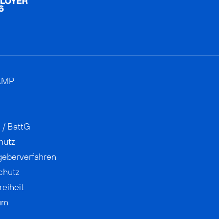
AMP
 / BattG
hutz
geberverfahren
chutz
reiheit
um