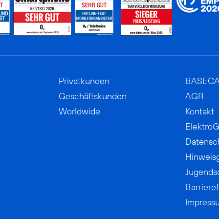
Privatkunden
BASEC
Geschäftskunden
AGB
Worldwide
Kontakt
ElektroG
Datensc
Hinweis
Jugends
Barrieref
Impress