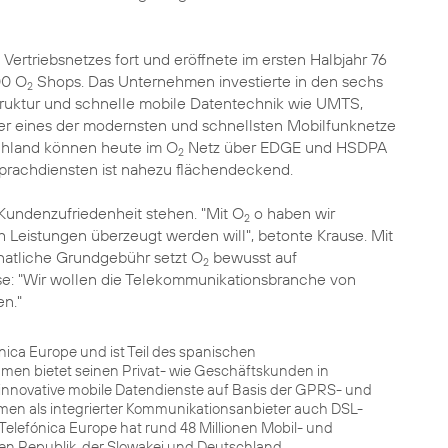
rtriebsnetzes fort und eröffnete im ersten Halbjahr 76
00 O
Shops. Das Unternehmen investierte in den sechs
2
struktur und schnelle mobile Datentechnik wie UMTS,
r eines der modernsten und schnellsten Mobilfunknetze
chland können heute im O
Netz über EDGE und HSDPA
2
Sprachdiensten ist nahezu flächendeckend.
 Kundenzufriedenheit stehen. "Mit O
o haben wir
2
h Leistungen überzeugt werden will", betonte Krause. Mit
natliche Grundgebühr setzt O
bewusst auf
2
se: "Wir wollen die Telekommunikationsbranche von
n."
ca Europe und ist Teil des spanischen
men bietet seinen Privat- wie Geschäftskunden in
innovative mobile Datendienste auf Basis der GPRS- und
men als integrierter Kommunikationsanbieter auch DSL-
Telefónica Europe hat rund 48 Millionen Mobil- und
hen Republik, der Slowakei und Deutschland.