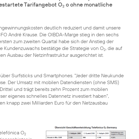
gestartete Tarifangebot O
o ohne monatliche
2
ngewinnungskosten deutlich reduziert und damit unsere
O André Krause. Die OIBDA-Marge stieg in den sechs
rsten zum zweiten Quartal habe sich der Anstieg der
arke Kundenzuwachs bestätige die Strategie von O
, die auf
2
 Ausbau der Netzinfrastruktur ausgerichtet ist.
ber Surfsticks und Smartphones. "Jeder dritte Neukunde
rause. Der Umsatz mit mobilen Datendiensten (ohne SMS)
Drittel und trägt bereits zehn Prozent zum mobilen
unser eigenes schnelles Datennetz investiert haben",
en knapp zwei Milliarden Euro für den Netzausbau
elefónica O
2