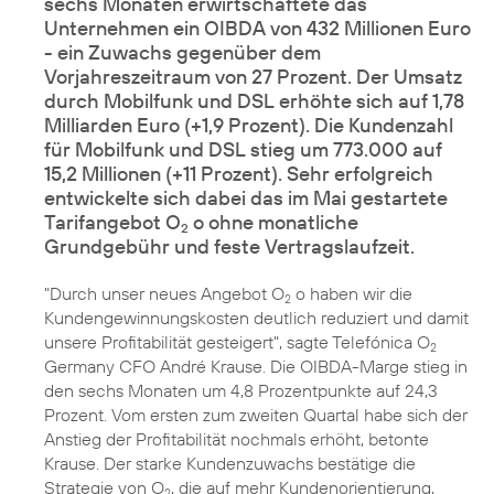
sechs Monaten erwirtschaftete das
Unternehmen ein OIBDA von 432 Millionen Euro
- ein Zuwachs gegenüber dem
Vorjahreszeitraum von 27 Prozent. Der Umsatz
durch Mobilfunk und DSL erhöhte sich auf 1,78
Milliarden Euro (+1,9 Prozent). Die Kundenzahl
für Mobilfunk und DSL stieg um 773.000 auf
15,2 Millionen (+11 Prozent). Sehr erfolgreich
entwickelte sich dabei das im Mai gestartete
Tarifangebot O
o ohne monatliche
2
Grundgebühr und feste Vertragslaufzeit.
"Durch unser neues Angebot
O
o
haben wir die
2
Kundengewinnungskosten deutlich reduziert und damit
unsere Profitabilität gesteigert", sagte Telefónica O
2
Germany CFO André Krause. Die OIBDA-Marge stieg in
den sechs Monaten um 4,8 Prozentpunkte auf 24,3
Prozent. Vom ersten zum zweiten Quartal habe sich der
Anstieg der Profitabilität nochmals erhöht, betonte
Krause. Der starke Kundenzuwachs bestätige die
Strategie von O
, die auf mehr Kundenorientierung,
2