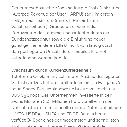
Der durchschnittliche Monatserlös pro Mobilfunkkunde
(Average Revenue per User - ARPU) sank im ersten
Halbjahr auf 15,8 Euro (minus 11 Prozent zum
Vorjahreszeitraum). Gründe dafür waren die
Reduzierung der Terminierungsentgelte durch die
Bundesnetzagentur sowie die Einführung neuer
günstiger Tarife, deren Effekt nicht vollständig durch
den gestiegenen Umsatz durch mobiles Internet
aufgefangen werden konnte.
Wachstum durch Kundenzufriedenheit
Telefónica O
Germany setzte den Ausbau des eigenen
2
Vertriebsnetzes fort und eröffnete im ersten Halbjahr 76
neue Shops. Deutschlandweit gibt es damit mehr als
800 O
Shops. Das Unternehmen investierte in den
2
sechs Monaten 355 Millionen Euro vor allem in die
Netzinfrastruktur und schnelle mobile Datentechnik wie
UMTS, HSDPA, HSUPA und EDGE. Bereits heute
verfügt O
über eines der modernsten und schnellsten
2
Mobilfunknetze in Europa. Knapp 90 Prozent der