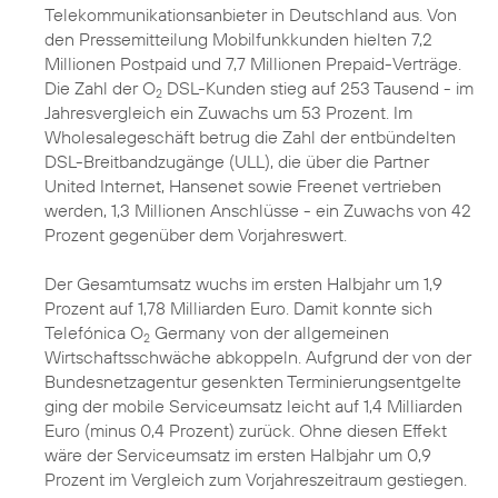
Telekommunikationsanbieter in Deutschland aus. Von
den Pressemitteilung Mobilfunkkunden hielten 7,2
Millionen Postpaid und 7,7 Millionen Prepaid-Verträge.
Die Zahl der O
DSL-Kunden stieg auf 253 Tausend - im
2
Jahresvergleich ein Zuwachs um 53 Prozent. Im
Wholesalegeschäft betrug die Zahl der entbündelten
DSL-Breitbandzugänge (ULL), die über die Partner
United Internet, Hansenet sowie Freenet vertrieben
werden, 1,3 Millionen Anschlüsse - ein Zuwachs von 42
Prozent gegenüber dem Vorjahreswert.
Der Gesamtumsatz wuchs im ersten Halbjahr um 1,9
Prozent auf 1,78 Milliarden Euro. Damit konnte sich
Telefónica O
Germany von der allgemeinen
2
Wirtschaftsschwäche abkoppeln. Aufgrund der von der
Bundesnetzagentur gesenkten Terminierungsentgelte
ging der mobile Serviceumsatz leicht auf 1,4 Milliarden
Euro (minus 0,4 Prozent) zurück. Ohne diesen Effekt
wäre der Serviceumsatz im ersten Halbjahr um 0,9
Prozent im Vergleich zum Vorjahreszeitraum gestiegen.