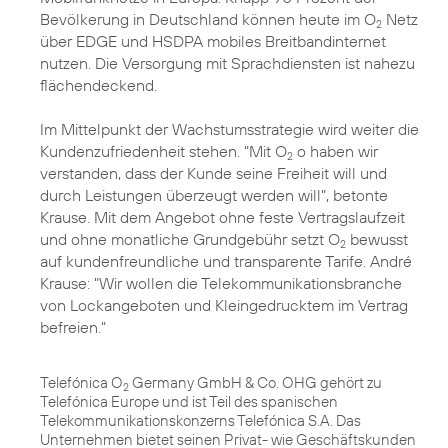
Bevölkerung in Deutschland können heute im O
Netz
2
über EDGE und HSDPA mobiles Breitbandinternet
nutzen. Die Versorgung mit Sprachdiensten ist nahezu
flächendeckend.
Im Mittelpunkt der Wachstumsstrategie wird weiter die
Kundenzufriedenheit stehen. "Mit O
o haben wir
2
verstanden, dass der Kunde seine Freiheit will und
durch Leistungen überzeugt werden will", betonte
Krause. Mit dem Angebot ohne feste Vertragslaufzeit
und ohne monatliche Grundgebühr setzt O
bewusst
2
auf kundenfreundliche und transparente Tarife. André
Krause: "Wir wollen die Telekommunikationsbranche
von Lockangeboten und Kleingedrucktem im Vertrag
befreien."
Telefónica O
Germany GmbH & Co. OHG gehört zu
2
Telefónica Europe und ist Teil des spanischen
Telekommunikationskonzerns Telefónica S.A. Das
Unternehmen bietet seinen Privat- wie Geschäftskunden