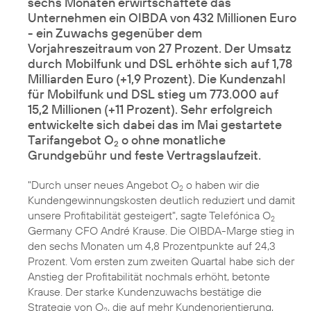
sechs Monaten erwirtschaftete das
Unternehmen ein OIBDA von 432 Millionen Euro
- ein Zuwachs gegenüber dem
Vorjahreszeitraum von 27 Prozent. Der Umsatz
durch Mobilfunk und DSL erhöhte sich auf 1,78
Milliarden Euro (+1,9 Prozent). Die Kundenzahl
für Mobilfunk und DSL stieg um 773.000 auf
15,2 Millionen (+11 Prozent). Sehr erfolgreich
entwickelte sich dabei das im Mai gestartete
Tarifangebot O
o ohne monatliche
2
Grundgebühr und feste Vertragslaufzeit.
"Durch unser neues Angebot
O
o
haben wir die
2
Kundengewinnungskosten deutlich reduziert und damit
unsere Profitabilität gesteigert", sagte Telefónica O
2
Germany CFO André Krause. Die OIBDA-Marge stieg in
den sechs Monaten um 4,8 Prozentpunkte auf 24,3
Prozent. Vom ersten zum zweiten Quartal habe sich der
Anstieg der Profitabilität nochmals erhöht, betonte
Krause. Der starke Kundenzuwachs bestätige die
Strategie von O
, die auf mehr Kundenorientierung,
2