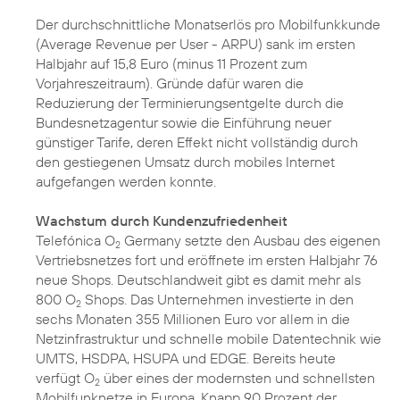
Der durchschnittliche Monatserlös pro Mobilfunkkunde
(Average Revenue per User - ARPU) sank im ersten
Halbjahr auf 15,8 Euro (minus 11 Prozent zum
Vorjahreszeitraum). Gründe dafür waren die
Reduzierung der Terminierungsentgelte durch die
Bundesnetzagentur sowie die Einführung neuer
günstiger Tarife, deren Effekt nicht vollständig durch
den gestiegenen Umsatz durch mobiles Internet
aufgefangen werden konnte.
Wachstum durch Kundenzufriedenheit
Telefónica O
Germany setzte den Ausbau des eigenen
2
Vertriebsnetzes fort und eröffnete im ersten Halbjahr 76
neue Shops. Deutschlandweit gibt es damit mehr als
800 O
Shops. Das Unternehmen investierte in den
2
sechs Monaten 355 Millionen Euro vor allem in die
Netzinfrastruktur und schnelle mobile Datentechnik wie
UMTS, HSDPA, HSUPA und EDGE. Bereits heute
verfügt O
über eines der modernsten und schnellsten
2
Mobilfunknetze in Europa. Knapp 90 Prozent der