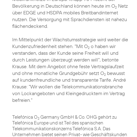
Bevölkerung in Deutschland können heute im O
Netz
2
über EDGE und HSDPA mobiles Breitbandinternet
nutzen. Die Versorgung mit Sprachdiensten ist nahezu
flächendeckend.
Im Mittelpunkt der Wachstumsstrategie wird weiter die
Kundenzufriedenheit stehen. "Mit O
o haben wir
2
verstanden, dass der Kunde seine Freiheit will und
durch Leistungen überzeugt werden will", betonte
Krause. Mit dem Angebot ohne feste Vertragslaufzeit
und ohne monatliche Grundgebühr setzt O
bewusst
2
auf kundenfreundliche und transparente Tarife. André
Krause: "Wir wollen die Telekommunikationsbranche
von Lockangeboten und Kleingedrucktem im Vertrag
befreien."
Telefónica O
Germany GmbH & Co. OHG gehört zu
2
Telefónica Europe und ist Teil des spanischen
Telekommunikationskonzerns Telefónica S.A. Das
Unternehmen bietet seinen Privat- wie Geschäftskunden