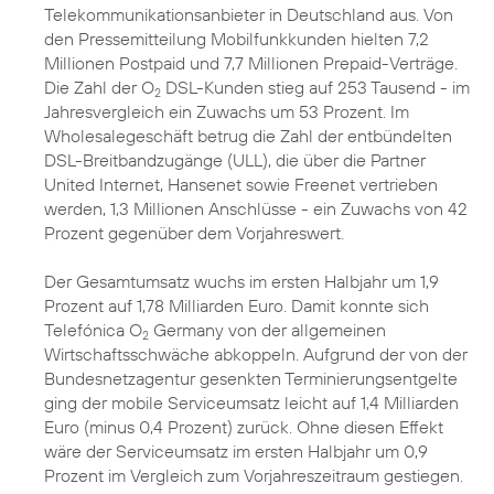
Telekommunikationsanbieter in Deutschland aus. Von
den Pressemitteilung Mobilfunkkunden hielten 7,2
Millionen Postpaid und 7,7 Millionen Prepaid-Verträge.
Die Zahl der O
DSL-Kunden stieg auf 253 Tausend - im
2
Jahresvergleich ein Zuwachs um 53 Prozent. Im
Wholesalegeschäft betrug die Zahl der entbündelten
DSL-Breitbandzugänge (ULL), die über die Partner
United Internet, Hansenet sowie Freenet vertrieben
werden, 1,3 Millionen Anschlüsse - ein Zuwachs von 42
Prozent gegenüber dem Vorjahreswert.
Der Gesamtumsatz wuchs im ersten Halbjahr um 1,9
Prozent auf 1,78 Milliarden Euro. Damit konnte sich
Telefónica O
Germany von der allgemeinen
2
Wirtschaftsschwäche abkoppeln. Aufgrund der von der
Bundesnetzagentur gesenkten Terminierungsentgelte
ging der mobile Serviceumsatz leicht auf 1,4 Milliarden
Euro (minus 0,4 Prozent) zurück. Ohne diesen Effekt
wäre der Serviceumsatz im ersten Halbjahr um 0,9
Prozent im Vergleich zum Vorjahreszeitraum gestiegen.