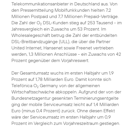
Telekommunikationsanbieter in Deutschland aus. Von
den Pressemitteilung Mobilfunkkunden hielten 7,2
Millionen Postpaid und 7,7 Millionen Prepaid-Verträge.
Die Zahl der O
DSL-Kunden stieg auf 253 Tausend - im
2
Jahresvergleich ein Zuwachs um 53 Prozent. Im
Wholesalegeschäft betrug die Zahl der entbündelten
DSL-Breitbandzugänge (ULL), die über die Partner
United Internet, Hansenet sowie Freenet vertrieben
werden, 1,3 Millionen Anschlüsse - ein Zuwachs von 42
Prozent gegenüber dem Vorjahreswert.
Der Gesamtumsatz wuchs im ersten Halbjahr um 1,9
Prozent auf 1,78 Milliarden Euro. Damit konnte sich
Telefónica O
Germany von der allgemeinen
2
Wirtschaftsschwäche abkoppeln. Aufgrund der von der
Bundesnetzagentur gesenkten Terminierungsentgelte
ging der mobile Serviceumsatz leicht auf 1,4 Milliarden
Euro (minus 0,4 Prozent) zurück. Ohne diesen Effekt
wäre der Serviceumsatz im ersten Halbjahr um 0,9
Prozent im Vergleich zum Vorjahreszeitraum gestiegen.