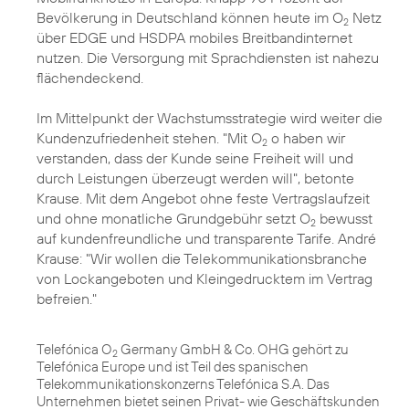
Bevölkerung in Deutschland können heute im O
Netz
2
über EDGE und HSDPA mobiles Breitbandinternet
nutzen. Die Versorgung mit Sprachdiensten ist nahezu
flächendeckend.
Im Mittelpunkt der Wachstumsstrategie wird weiter die
Kundenzufriedenheit stehen. "Mit O
o haben wir
2
verstanden, dass der Kunde seine Freiheit will und
durch Leistungen überzeugt werden will", betonte
Krause. Mit dem Angebot ohne feste Vertragslaufzeit
und ohne monatliche Grundgebühr setzt O
bewusst
2
auf kundenfreundliche und transparente Tarife. André
Krause: "Wir wollen die Telekommunikationsbranche
von Lockangeboten und Kleingedrucktem im Vertrag
befreien."
Telefónica O
Germany GmbH & Co. OHG gehört zu
2
Telefónica Europe und ist Teil des spanischen
Telekommunikationskonzerns Telefónica S.A. Das
Unternehmen bietet seinen Privat- wie Geschäftskunden