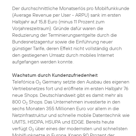
Der durchschnittliche Monatserlös pro Mobilfunkkunde
(Average Revenue per User - ARPU) sank im ersten
Halbjahr auf 15,8 Euro (minus 11 Prozent zum
Vorjahreszeitraum). Gründe dafür waren die
Reduzierung der Terminierungsentgelte durch die
Bundesnetzagentur sowie die Einführung neuer
günstiger Tarife, deren Effekt nicht vollständig durch
den gestiegenen Umsatz durch mobiles Internet
aufgefangen werden konnte.
Wachstum durch Kundenzufriedenheit
Telefónica O
Germany setzte den Ausbau des eigenen
2
Vertriebsnetzes fort und eröffnete im ersten Halbjahr 76
neue Shops. Deutschlandweit gibt es damit mehr als
800 O
Shops. Das Unternehmen investierte in den
2
sechs Monaten 355 Millionen Euro vor allem in die
Netzinfrastruktur und schnelle mobile Datentechnik wie
UMTS, HSDPA, HSUPA und EDGE. Bereits heute
verfügt O
über eines der modernsten und schnellsten
2
Mobilfunknetze in Europa. Knapp 90 Prozent der