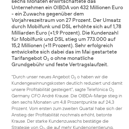
sechs Monaten erwirtschaftete das
Unternehmen ein OIBDA von 432 Millionen Euro
- ein Zuwachs gegenüber dem
Vorjahreszeitraum von 27 Prozent. Der Umsatz
durch Mobilfunk und DSL erhöhte sich auf 1,78
Milliarden Euro (+1,9 Prozent). Die Kundenzahl
für Mobilfunk und DSL stieg um 773.000 auf
15,2 Millionen (+11 Prozent). Sehr erfolgreich
entwickelte sich dabei das im Mai gestartete
Tarifangebot O
o ohne monatliche
2
Grundgebühr und feste Vertragslaufzeit.
"Durch unser neues Angebot
O
o
haben wir die
2
Kundengewinnungskosten deutlich reduziert und damit
unsere Profitabilität gesteigert", sagte Telefónica O
2
Germany CFO André Krause. Die OIBDA-Marge stieg in
den sechs Monaten um 4,8 Prozentpunkte auf 24,3
Prozent. Vom ersten zum zweiten Quartal habe sich der
Anstieg der Profitabilität nochmals erhöht, betonte
Krause. Der starke Kundenzuwachs bestätige die
Strategie von O
, die auf mehr Kundenorientierung,
2