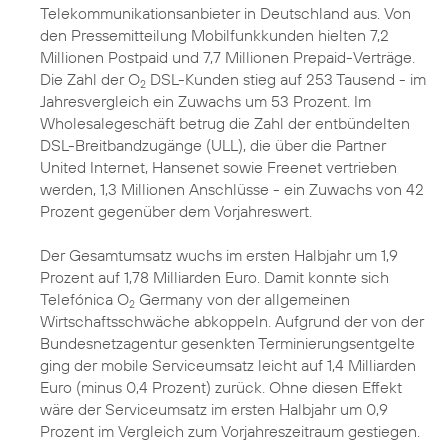
Telekommunikationsanbieter in Deutschland aus. Von
den Pressemitteilung Mobilfunkkunden hielten 7,2
Millionen Postpaid und 7,7 Millionen Prepaid-Verträge.
Die Zahl der O
DSL-Kunden stieg auf 253 Tausend - im
2
Jahresvergleich ein Zuwachs um 53 Prozent. Im
Wholesalegeschäft betrug die Zahl der entbündelten
DSL-Breitbandzugänge (ULL), die über die Partner
United Internet, Hansenet sowie Freenet vertrieben
werden, 1,3 Millionen Anschlüsse - ein Zuwachs von 42
Prozent gegenüber dem Vorjahreswert.
Der Gesamtumsatz wuchs im ersten Halbjahr um 1,9
Prozent auf 1,78 Milliarden Euro. Damit konnte sich
Telefónica O
Germany von der allgemeinen
2
Wirtschaftsschwäche abkoppeln. Aufgrund der von der
Bundesnetzagentur gesenkten Terminierungsentgelte
ging der mobile Serviceumsatz leicht auf 1,4 Milliarden
Euro (minus 0,4 Prozent) zurück. Ohne diesen Effekt
wäre der Serviceumsatz im ersten Halbjahr um 0,9
Prozent im Vergleich zum Vorjahreszeitraum gestiegen.