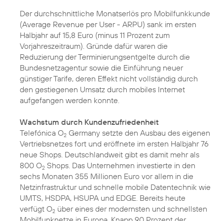
Der durchschnittliche Monatserlös pro Mobilfunkkunde
(Average Revenue per User - ARPU) sank im ersten
Halbjahr auf 15,8 Euro (minus 11 Prozent zum
Vorjahreszeitraum). Gründe dafür waren die
Reduzierung der Terminierungsentgelte durch die
Bundesnetzagentur sowie die Einführung neuer
günstiger Tarife, deren Effekt nicht vollständig durch
den gestiegenen Umsatz durch mobiles Internet
aufgefangen werden konnte.
Wachstum durch Kundenzufriedenheit
Telefónica O
Germany setzte den Ausbau des eigenen
2
Vertriebsnetzes fort und eröffnete im ersten Halbjahr 76
neue Shops. Deutschlandweit gibt es damit mehr als
800 O
Shops. Das Unternehmen investierte in den
2
sechs Monaten 355 Millionen Euro vor allem in die
Netzinfrastruktur und schnelle mobile Datentechnik wie
UMTS, HSDPA, HSUPA und EDGE. Bereits heute
verfügt O
über eines der modernsten und schnellsten
2
Mobilfunknetze in Europa. Knapp 90 Prozent der