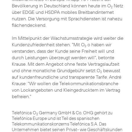
Bevölkerung in Deutschland können heute im O
Netz
2
über EDGE und HSDPA mobiles Breitbandinternet
nutzen. Die Versorgung mit Sprachdiensten ist nahezu
flächendeckend.
Im Mittelpunkt der Wachstumsstrategie wird weiter die
Kundenzufriedenheit stehen. "Mit O
o haben wir
2
verstanden, dass der Kunde seine Freiheit will und
durch Leistungen überzeugt werden will", betonte
Krause. Mit dem Angebot ohne feste Vertragslaufzeit
und ohne monatliche Grundgebühr setzt O
bewusst
2
auf kundenfreundliche und transparente Tarife. André
Krause: "Wir wollen die Telekommunikationsbranche
von Lockangeboten und Kleingedrucktem im Vertrag
befreien."
Telefónica O
Germany GmbH & Co. OHG gehört zu
2
Telefónica Europe und ist Teil des spanischen
Telekommunikationskonzerns Telefónica S.A. Das
Unternehmen bietet seinen Privat- wie Geschäftskunden