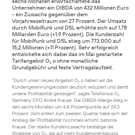
sechs Monaten erwirtschaftete das
Unternehmen ein OIBDA von 432 Millionen Euro
- ein Zuwachs gegenüber dem
Vorjahreszeitraum von 27 Prozent. Der Umsatz
durch Mobilfunk und DSL erhöhte sich auf 1,78
Milliarden Euro (+1,9 Prozent). Die Kundenzahl
für Mobilfunk und DSL stieg um 773.000 auf
15,2 Millionen (+11 Prozent). Sehr erfolgreich
entwickelte sich dabei das im Mai gestartete
Tarifangebot O
o ohne monatliche
2
Grundgebühr und feste Vertragslaufzeit.
"Durch unser neues Angebot
O
o
haben wir die
2
Kundengewinnungskosten deutlich reduziert und damit
unsere Profitabilität gesteigert", sagte Telefónica O
2
Germany CFO André Krause. Die OIBDA-Marge stieg in
den sechs Monaten um 4,8 Prozentpunkte auf 24,3
Prozent. Vom ersten zum zweiten Quartal habe sich der
Anstieg der Profitabilität nochmals erhöht, betonte
Krause. Der starke Kundenzuwachs bestätige die
Strategie von O
, die auf mehr Kundenorientierung,
2