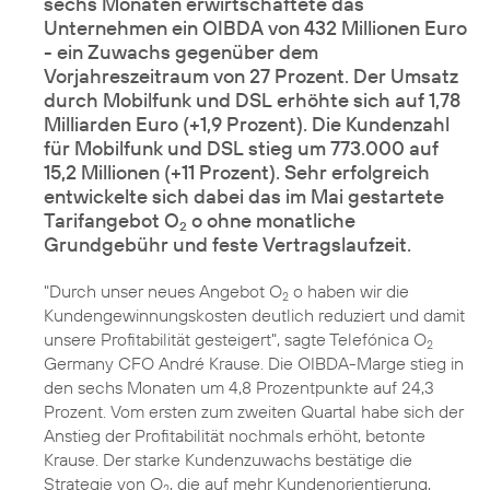
sechs Monaten erwirtschaftete das
Unternehmen ein OIBDA von 432 Millionen Euro
- ein Zuwachs gegenüber dem
Vorjahreszeitraum von 27 Prozent. Der Umsatz
durch Mobilfunk und DSL erhöhte sich auf 1,78
Milliarden Euro (+1,9 Prozent). Die Kundenzahl
für Mobilfunk und DSL stieg um 773.000 auf
15,2 Millionen (+11 Prozent). Sehr erfolgreich
entwickelte sich dabei das im Mai gestartete
Tarifangebot O
o ohne monatliche
2
Grundgebühr und feste Vertragslaufzeit.
"Durch unser neues Angebot
O
o
haben wir die
2
Kundengewinnungskosten deutlich reduziert und damit
unsere Profitabilität gesteigert", sagte Telefónica O
2
Germany CFO André Krause. Die OIBDA-Marge stieg in
den sechs Monaten um 4,8 Prozentpunkte auf 24,3
Prozent. Vom ersten zum zweiten Quartal habe sich der
Anstieg der Profitabilität nochmals erhöht, betonte
Krause. Der starke Kundenzuwachs bestätige die
Strategie von O
, die auf mehr Kundenorientierung,
2