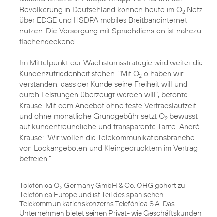
Bevölkerung in Deutschland können heute im O
Netz
2
über EDGE und HSDPA mobiles Breitbandinternet
nutzen. Die Versorgung mit Sprachdiensten ist nahezu
flächendeckend.
Im Mittelpunkt der Wachstumsstrategie wird weiter die
Kundenzufriedenheit stehen. "Mit O
o haben wir
2
verstanden, dass der Kunde seine Freiheit will und
durch Leistungen überzeugt werden will", betonte
Krause. Mit dem Angebot ohne feste Vertragslaufzeit
und ohne monatliche Grundgebühr setzt O
bewusst
2
auf kundenfreundliche und transparente Tarife. André
Krause: "Wir wollen die Telekommunikationsbranche
von Lockangeboten und Kleingedrucktem im Vertrag
befreien."
Telefónica O
Germany GmbH & Co. OHG gehört zu
2
Telefónica Europe und ist Teil des spanischen
Telekommunikationskonzerns Telefónica S.A. Das
Unternehmen bietet seinen Privat- wie Geschäftskunden