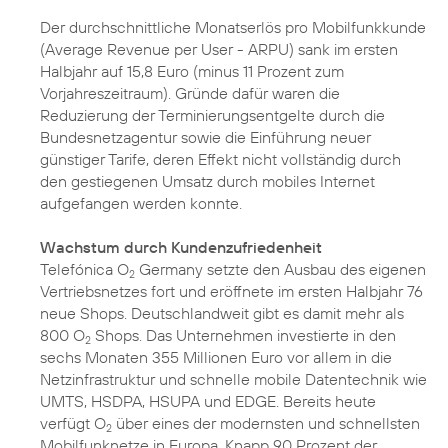
Der durchschnittliche Monatserlös pro Mobilfunkkunde
(Average Revenue per User - ARPU) sank im ersten
Halbjahr auf 15,8 Euro (minus 11 Prozent zum
Vorjahreszeitraum). Gründe dafür waren die
Reduzierung der Terminierungsentgelte durch die
Bundesnetzagentur sowie die Einführung neuer
günstiger Tarife, deren Effekt nicht vollständig durch
den gestiegenen Umsatz durch mobiles Internet
aufgefangen werden konnte.
Wachstum durch Kundenzufriedenheit
Telefónica O
Germany setzte den Ausbau des eigenen
2
Vertriebsnetzes fort und eröffnete im ersten Halbjahr 76
neue Shops. Deutschlandweit gibt es damit mehr als
800 O
Shops. Das Unternehmen investierte in den
2
sechs Monaten 355 Millionen Euro vor allem in die
Netzinfrastruktur und schnelle mobile Datentechnik wie
UMTS, HSDPA, HSUPA und EDGE. Bereits heute
verfügt O
über eines der modernsten und schnellsten
2
Mobilfunknetze in Europa. Knapp 90 Prozent der