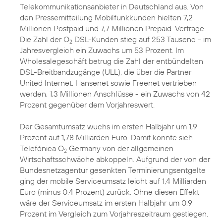
Telekommunikationsanbieter in Deutschland aus. Von
den Pressemitteilung Mobilfunkkunden hielten 7,2
Millionen Postpaid und 7,7 Millionen Prepaid-Verträge.
Die Zahl der O
DSL-Kunden stieg auf 253 Tausend - im
2
Jahresvergleich ein Zuwachs um 53 Prozent. Im
Wholesalegeschäft betrug die Zahl der entbündelten
DSL-Breitbandzugänge (ULL), die über die Partner
United Internet, Hansenet sowie Freenet vertrieben
werden, 1,3 Millionen Anschlüsse - ein Zuwachs von 42
Prozent gegenüber dem Vorjahreswert.
Der Gesamtumsatz wuchs im ersten Halbjahr um 1,9
Prozent auf 1,78 Milliarden Euro. Damit konnte sich
Telefónica O
Germany von der allgemeinen
2
Wirtschaftsschwäche abkoppeln. Aufgrund der von der
Bundesnetzagentur gesenkten Terminierungsentgelte
ging der mobile Serviceumsatz leicht auf 1,4 Milliarden
Euro (minus 0,4 Prozent) zurück. Ohne diesen Effekt
wäre der Serviceumsatz im ersten Halbjahr um 0,9
Prozent im Vergleich zum Vorjahreszeitraum gestiegen.