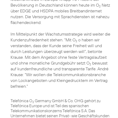
Bevölkerung in Deutschland können heute im O
Netz
2
über EDGE und HSDPA mobiles Breitbandinternet
nutzen. Die Versorgung mit Sprachdiensten ist nahezu
flächendeckend.
Im Mittelpunkt der Wachstumsstrategie wird weiter die
Kundenzufriedenheit stehen. "Mit O
o haben wir
2
verstanden, dass der Kunde seine Freiheit will und
durch Leistungen überzeugt werden will", betonte
Krause. Mit dem Angebot ohne feste Vertragslaufzeit
und ohne monatliche Grundgebühr setzt O
bewusst
2
auf kundenfreundliche und transparente Tarife. André
Krause: "Wir wollen die Telekommunikationsbranche
von Lockangeboten und Kleingedrucktem im Vertrag
befreien."
Telefónica O
Germany GmbH & Co. OHG gehört zu
2
Telefónica Europe und ist Teil des spanischen
Telekommunikationskonzerns Telefónica S.A. Das
Unternehmen bietet seinen Privat- wie Geschäftskunden