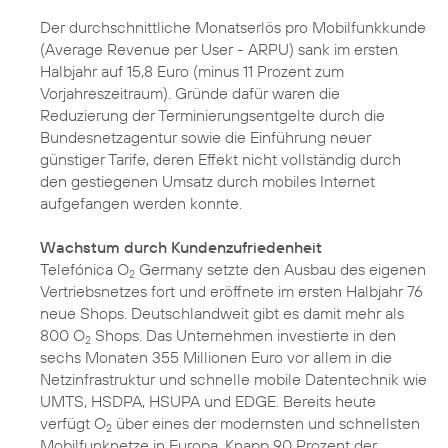
Der durchschnittliche Monatserlös pro Mobilfunkkunde
(Average Revenue per User - ARPU) sank im ersten
Halbjahr auf 15,8 Euro (minus 11 Prozent zum
Vorjahreszeitraum). Gründe dafür waren die
Reduzierung der Terminierungsentgelte durch die
Bundesnetzagentur sowie die Einführung neuer
günstiger Tarife, deren Effekt nicht vollständig durch
den gestiegenen Umsatz durch mobiles Internet
aufgefangen werden konnte.
Wachstum durch Kundenzufriedenheit
Telefónica O
Germany setzte den Ausbau des eigenen
2
Vertriebsnetzes fort und eröffnete im ersten Halbjahr 76
neue Shops. Deutschlandweit gibt es damit mehr als
800 O
Shops. Das Unternehmen investierte in den
2
sechs Monaten 355 Millionen Euro vor allem in die
Netzinfrastruktur und schnelle mobile Datentechnik wie
UMTS, HSDPA, HSUPA und EDGE. Bereits heute
verfügt O
über eines der modernsten und schnellsten
2
Mobilfunknetze in Europa. Knapp 90 Prozent der