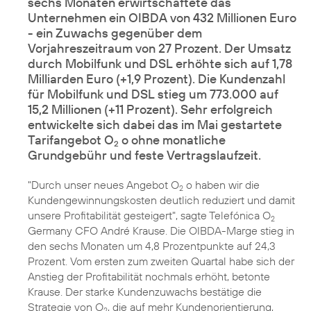
sechs Monaten erwirtschaftete das
Unternehmen ein OIBDA von 432 Millionen Euro
- ein Zuwachs gegenüber dem
Vorjahreszeitraum von 27 Prozent. Der Umsatz
durch Mobilfunk und DSL erhöhte sich auf 1,78
Milliarden Euro (+1,9 Prozent). Die Kundenzahl
für Mobilfunk und DSL stieg um 773.000 auf
15,2 Millionen (+11 Prozent). Sehr erfolgreich
entwickelte sich dabei das im Mai gestartete
Tarifangebot O
o ohne monatliche
2
Grundgebühr und feste Vertragslaufzeit.
"Durch unser neues Angebot
O
o
haben wir die
2
Kundengewinnungskosten deutlich reduziert und damit
unsere Profitabilität gesteigert", sagte Telefónica O
2
Germany CFO André Krause. Die OIBDA-Marge stieg in
den sechs Monaten um 4,8 Prozentpunkte auf 24,3
Prozent. Vom ersten zum zweiten Quartal habe sich der
Anstieg der Profitabilität nochmals erhöht, betonte
Krause. Der starke Kundenzuwachs bestätige die
Strategie von O
, die auf mehr Kundenorientierung,
2