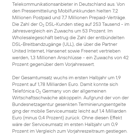
Telekommunikationsanbieter in Deutschland aus. Von
den Pressemitteilung Mobilfunkkunden hielten 7,2
Millionen Postpaid und 7,7 Millionen Prepaid-Verträge.
Die Zahl der O
DSL-Kunden stieg auf 253 Tausend - im
2
Jahresvergleich ein Zuwachs um 53 Prozent. Im
Wholesalegeschäft betrug die Zahl der entbündelten
DSL-Breitbandzugänge (ULL), die über die Partner
United Internet, Hansenet sowie Freenet vertrieben
werden, 1,3 Millionen Anschlüsse - ein Zuwachs von 42
Prozent gegenüber dem Vorjahreswert.
Der Gesamtumsatz wuchs im ersten Halbjahr um 1,9
Prozent auf 1,78 Milliarden Euro. Damit konnte sich
Telefónica O
Germany von der allgemeinen
2
Wirtschaftsschwäche abkoppeln. Aufgrund der von der
Bundesnetzagentur gesenkten Terminierungsentgelte
ging der mobile Serviceumsatz leicht auf 1,4 Milliarden
Euro (minus 0,4 Prozent) zurück. Ohne diesen Effekt
wäre der Serviceumsatz im ersten Halbjahr um 0,9
Prozent im Vergleich zum Vorjahreszeitraum gestiegen.