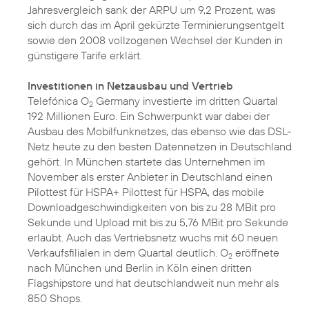
Jahresvergleich sank der ARPU um 9,2 Prozent, was
sich durch das im April gekürzte Terminierungsentgelt
sowie den 2008 vollzogenen Wechsel der Kunden in
günstigere Tarife erklärt.
Investitionen in Netzausbau und Vertrieb
Telefónica O
Germany investierte im dritten Quartal
2
192 Millionen Euro. Ein Schwerpunkt war dabei der
Ausbau des Mobilfunknetzes, das ebenso wie das DSL-
Netz heute zu den besten Datennetzen in Deutschland
gehört. In München startete das Unternehmen im
November als erster Anbieter in Deutschland einen
Pilottest für HSPA+
Pilottest für HSPA
, das mobile
Downloadgeschwindigkeiten von bis zu 28 MBit pro
Sekunde und Upload mit bis zu 5,76 MBit pro Sekunde
erlaubt. Auch das Vertriebsnetz wuchs mit 60 neuen
Verkaufsfilialen in dem Quartal deutlich. O
eröffnete
2
nach München und Berlin in
Köln
einen dritten
Flagshipstore und hat deutschlandweit nun mehr als
850 Shops.