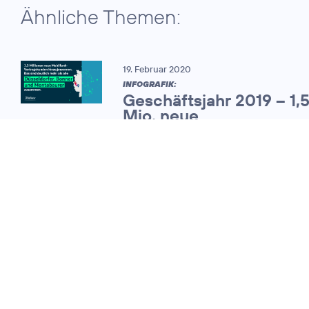
Ähnliche Themen:
19. Februar 2020
INFOGRAFIK:
Geschäftsjahr 2019 – 1,
Mio. neue
Mobilfunkvertragskund
07. November 2013
Telefónica
Deutschland legt
das Ergebnis für
das dritte Quartal
vor und hält an der
Dividendenpolitik
fest