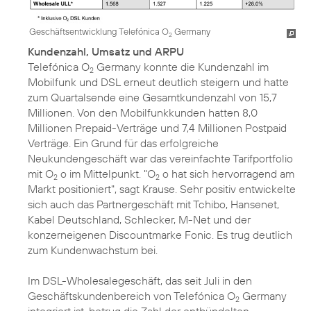
Geschäftsentwicklung Telefónica O
Germany
2
Kundenzahl, Umsatz und ARPU
Telefónica O
Germany konnte die Kundenzahl im
2
Mobilfunk und DSL erneut deutlich steigern und hatte
zum Quartalsende eine Gesamtkundenzahl von 15,7
Millionen. Von den Mobilfunkkunden hatten 8,0
Millionen Prepaid-Verträge und 7,4 Millionen Postpaid
Verträge. Ein Grund für das erfolgreiche
Neukundengeschäft war das vereinfachte Tarifportfolio
mit O
o im Mittelpunkt. "O
o hat sich hervorragend am
2
2
Markt positioniert", sagt Krause. Sehr positiv entwickelte
sich auch das Partnergeschäft mit Tchibo, Hansenet,
Kabel Deutschland, Schlecker, M-Net und der
konzerneigenen Discountmarke Fonic. Es trug deutlich
zum Kundenwachstum bei.
Im DSL-Wholesalegeschäft, das seit Juli in den
Geschäftskundenbereich von Telefónica O
Germany
2