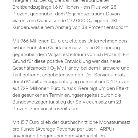
integriert ist, betrug die Zahl der entbündelten
Breitbandzugänge 1,6 Millionen - ein Plus von 28
Prozent gegenüber dem Vorjahreszeitraum. Davon
waren zum Quartalsende 272.000 O
eigene DSL-
2
Kunden, was einem Anstieg von 38 Prozent entspricht.
Mit 966 Millionen Euro erzielte das Unternehmen den
bisher höchsten Quartalsumsatz - eine Steigerung
gegenüber dem Vorjahreszeitraum von 5,5 Prozent. Ein
Grund für diese positive Entwicklung war das neue
Geschäftsmodell O
My Handy, bei dem Hardware und
2
Tarif getrennt angeboten werden. Der Serviceumsatz
durch Mobilfunkangebote ging nominal um 0,4 Prozent
auf 729 Millionen Euro zurück. Bereinigt um den Effekt
des gesunkenen Terminierungsentgeltes durch die
Bundesnetzagentur stieg der Serviceumsatz um 2,1
Prozent zum Vorjahreszeitraum.
Mit 15,7 Euro blieb der durchschnittliche Monatsumsatz
pro Kunde (Average Revenue per User - ARPU)
unverändert gegenüber dem Vorquartal. Im