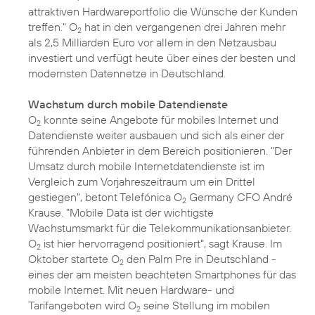
attraktiven Hardwareportfolio die Wünsche der Kunden
treffen." O
hat in den vergangenen drei Jahren mehr
2
als 2,5 Milliarden Euro vor allem in den Netzausbau
investiert und verfügt heute über eines der besten und
modernsten Datennetze in Deutschland.
Wachstum durch mobile Datendienste
O
konnte seine Angebote für mobiles Internet und
2
Datendienste weiter ausbauen und sich als einer der
führenden Anbieter in dem Bereich positionieren. "Der
Umsatz durch mobile Internetdatendienste ist im
Vergleich zum Vorjahreszeitraum um ein Drittel
gestiegen", betont Telefónica O
Germany CFO André
2
Krause. "Mobile Data ist der wichtigste
Wachstumsmarkt für die Telekommunikationsanbieter.
O
ist hier hervorragend positioniert", sagt Krause. Im
2
Oktober startete O
den Palm Pre in Deutschland -
2
eines der am meisten beachteten Smartphones für das
mobile Internet. Mit neuen Hardware- und
Tarifangeboten wird O
seine Stellung im mobilen
2