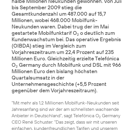
halbe Millionen Neukunden gewonnen. Von Juli
bis September 2009 stieg die
Gesamtkundenzahl um 487.000 auf 15,7
Millionen, wobei 468.000 Mobilfunk-
Neukunden waren. Dabei trug der im Mai
gestartete Mobilfunktarif O
o deutlich zum
2
Kundenwachstum bei. Das operative Ergebnis
(OIBDA) stieg im Vergleich zum
Vorjahreszeitraum um 22,4 Prozent auf 235
Millionen Euro. Gleichzeitig erzielte Telefónica
O
Germany durch Mobilfunk und DSL mit 966
2
Millionen Euro den bislang höchsten
Quartalsumsatz in der
Unternehmensgeschichte (+5,5 Prozent
gegenüber dem Vorjahreszeitraum).
"Mit mehr als 1,2 Millionen Mobilfunk-Neukunden seit
Jahresanfang sind wir der am schnellsten wachsende
Anbieter in Deutschland", sagt Telefónica O
Germany
2
CEO René Schuster. "Das zeigt, dass wir mit unseren
einfachen, kundenfreundlichen Tarifen und unserem