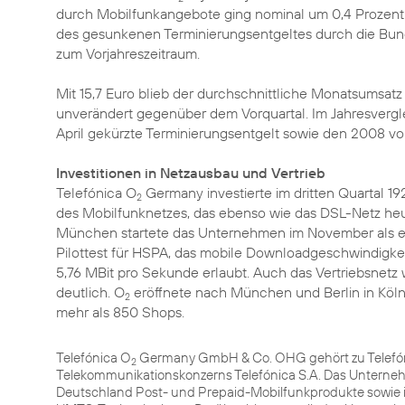
durch Mobilfunkangebote ging nominal um 0,4 Prozent a
des gesunkenen Terminierungsentgeltes durch die Bund
zum Vorjahreszeitraum.
Mit 15,7 Euro blieb der durchschnittliche Monatsumsa
unverändert gegenüber dem Vorquartal. Im Jahresvergl
April gekürzte Terminierungsentgelt sowie den 2008 vol
Investitionen in Netzausbau und Vertrieb
Telefónica O
Germany investierte im dritten Quartal 1
2
des Mobilfunknetzes, das ebenso wie das DSL-Netz heu
München startete das Unternehmen im November als ers
Pilottest für HSPA
, das mobile Downloadgeschwindigkei
5,76 MBit pro Sekunde erlaubt. Auch das Vertriebsnetz 
deutlich. O
eröffnete nach München und Berlin in
Köl
2
mehr als 850 Shops.
Telefónica O
Germany GmbH & Co. OHG gehört zu Telefóni
2
Telekommunikationskonzerns Telefónica S.A. Das Unterneh
Deutschland Post- und Prepaid-Mobilfunkprodukte sowie 