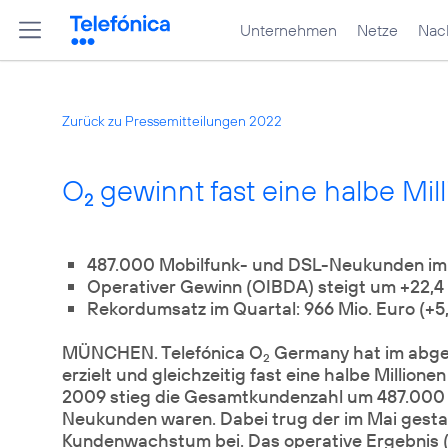
Unternehmen
Netze
Nach
Zurück zu Pressemitteilungen 2022
O
gewinnt fast eine halbe Mi
2
487.000 Mobilfunk- und DSL-Neukunden im 
Operativer Gewinn (OIBDA) steigt um +22,4
Rekordumsatz im Quartal: 966 Mio. Euro (+5
MÜNCHEN. Telefónica O
Germany hat im abgel
2
erzielt und gleichzeitig fast eine halbe Milli
2009 stieg die Gesamtkundenzahl um 487.000 a
Neukunden waren. Dabei trug der im Mai gestar
Kundenwachstum bei. Das operative Ergebnis (