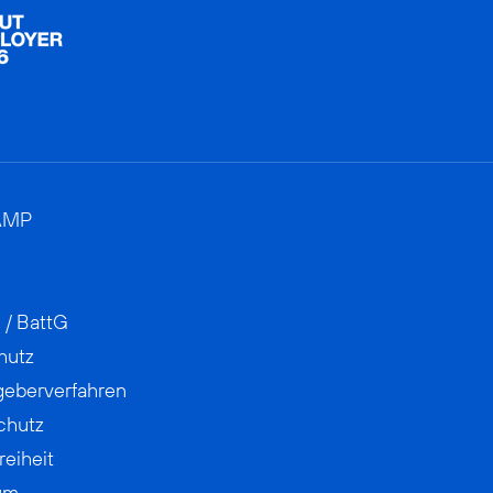
AMP
 / BattG
hutz
geberverfahren
chutz
reiheit
um