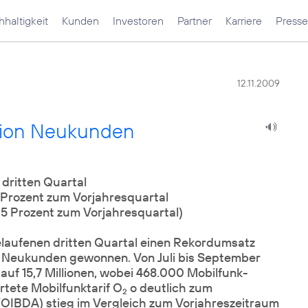
haltigkeit
Kunden
Investoren
Partner
Karriere
Presse
12.11.2009
llion Neukunden
dritten Quartal
 Prozent zum Vorjahresquartal
,5 Prozent zum Vorjahresquartal)
aufenen dritten Quartal einen Rekordumsatz
onen Neukunden gewonnen. Von Juli bis September
uf 15,7 Millionen, wobei 468.000 Mobilfunk-
tete Mobilfunktarif O
o deutlich zum
2
OIBDA) stieg im Vergleich zum Vorjahreszeitraum