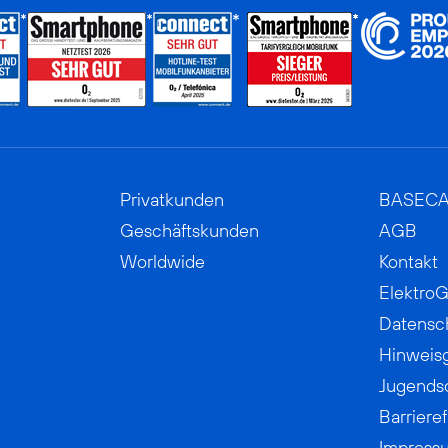
Privatkunden
BASEC
Geschäftskunden
AGB
Worldwide
Kontakt
ElektroG
Datensc
Hinweis
Jugends
Barrieref
Impress