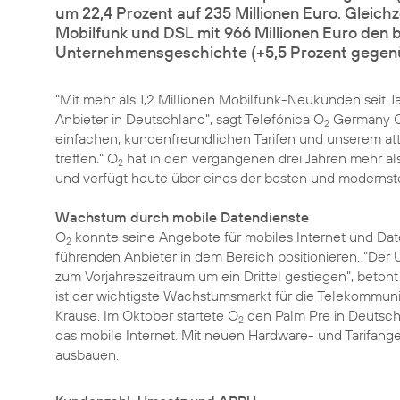
um 22,4 Prozent auf 235 Millionen Euro. Gleichze
Mobilfunk und DSL mit 966 Millionen Euro den 
Unternehmensgeschichte (+5,5 Prozent gegenü
"Mit mehr als 1,2 Millionen Mobilfunk-Neukunden seit 
Anbieter in Deutschland", sagt Telefónica O
Germany CE
2
einfachen, kundenfreundlichen Tarifen und unserem at
treffen." O
hat in den vergangenen drei Jahren mehr als 
2
und verfügt heute über eines der besten und modernst
Wachstum durch mobile Datendienste
O
konnte seine Angebote für mobiles Internet und Date
2
führenden Anbieter in dem Bereich positionieren. "Der 
zum Vorjahreszeitraum um ein Drittel gestiegen", betont
ist der wichtigste Wachstumsmarkt für die Telekommuni
Krause. Im Oktober startete O
den Palm Pre in Deutsch
2
das mobile Internet. Mit neuen Hardware- und Tarifang
ausbauen.