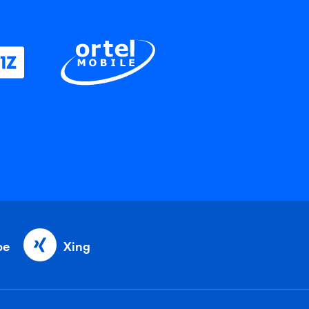
be
Xing