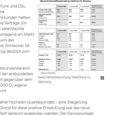
lfunk und DSL
ine
unkkunden hatten
id Verträge. Ein
 vereinfachte
vorragend am Markt
 auch das
nd, Schlecker, M-
rug deutlich zum
äftskundenbereich
hl der entbündelten
Geschäftsentwicklung Telefónica O
zent gegenüber dem
2
Germany
2.000 O
eigene
2
cht.
isher höchsten Quartalsumsatz - eine Steigerung
Grund für diese positive Entwicklung war das neue
arif getrennt angeboten werden. Der Serviceumsatz