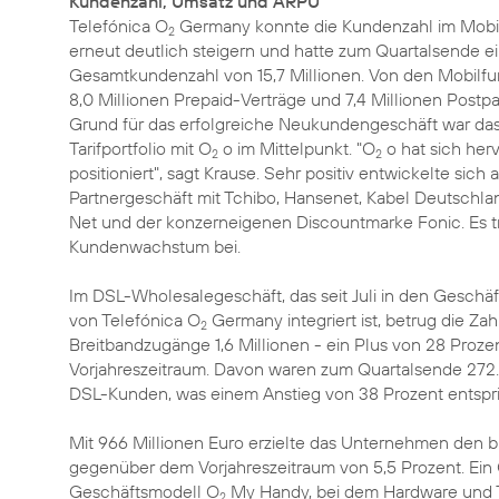
Kundenzahl, Umsatz und ARPU
Telefónica O
Germany konnte die Kundenzahl im Mobi
2
erneut deutlich steigern und hatte zum Quartalsende e
Gesamtkundenzahl von 15,7 Millionen. Von den Mobilf
8,0 Millionen Prepaid-Verträge und 7,4 Millionen Postpa
Grund für das erfolgreiche Neukundengeschäft war das
Tarifportfolio mit O
o im Mittelpunkt. "O
o hat sich her
2
2
positioniert", sagt Krause. Sehr positiv entwickelte sich
Partnergeschäft mit Tchibo, Hansenet, Kabel Deutschla
Net und der konzerneigenen Discountmarke Fonic. Es t
Kundenwachstum bei.
Im DSL-Wholesalegeschäft, das seit Juli in den Gesch
von Telefónica O
Germany integriert ist, betrug die Za
2
Breitbandzugänge 1,6 Millionen - ein Plus von 28 Pro
Vorjahreszeitraum. Davon waren zum Quartalsende 27
DSL-Kunden, was einem Anstieg von 38 Prozent entspri
Mit 966 Millionen Euro erzielte das Unternehmen den b
gegenüber dem Vorjahreszeitraum von 5,5 Prozent. Ein 
Geschäftsmodell O
My Handy, bei dem Hardware und T
2