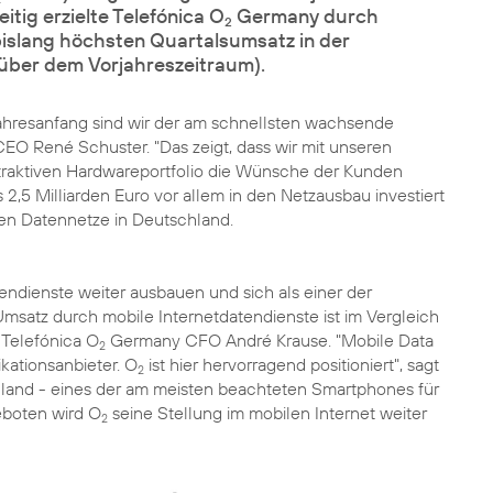
itig erzielte Telefónica O
Germany durch
2
bislang höchsten Quartalsumsatz in der
ber dem Vorjahreszeitraum).
Jahresanfang sind wir der am schnellsten wachsende
O René Schuster. "Das zeigt, dass wir mit unseren
traktiven Hardwareportfolio die Wünsche der Kunden
2,5 Milliarden Euro vor allem in den Netzausbau investiert
en Datennetze in Deutschland.
ndienste weiter ausbauen und sich als einer der
Umsatz durch mobile Internetdatendienste ist im Vergleich
 Telefónica O
Germany CFO André Krause. "Mobile Data
2
kationsanbieter. O
ist hier hervorragend positioniert", sagt
2
land - eines der am meisten beachteten Smartphones für
eboten wird O
seine Stellung im mobilen Internet weiter
2