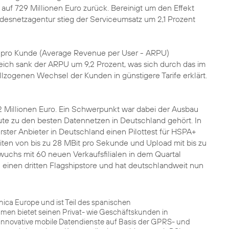
uf 729 Millionen Euro zurück. Bereinigt um den Effekt
esnetzagentur stieg der Serviceumsatz um 2,1 Prozent
tz pro Kunde (Average Revenue per User - ARPU)
eich sank der ARPU um 9,2 Prozent, was sich durch das im
lzogenen Wechsel der Kunden in günstigere Tarife erklärt.
92 Millionen Euro. Ein Schwerpunkt war dabei der Ausbau
te zu den besten Datennetzen in Deutschland gehört. In
ter Anbieter in Deutschland einen Pilottest für HSPA+
ten von bis zu 28 MBit pro Sekunde und Upload mit bis zu
wuchs mit 60 neuen Verkaufsfilialen in dem Quartal
n
einen dritten Flagshipstore und hat deutschlandweit nun
ca Europe und ist Teil des spanischen
men bietet seinen Privat- wie Geschäftskunden in
innovative mobile Datendienste auf Basis der GPRS- und