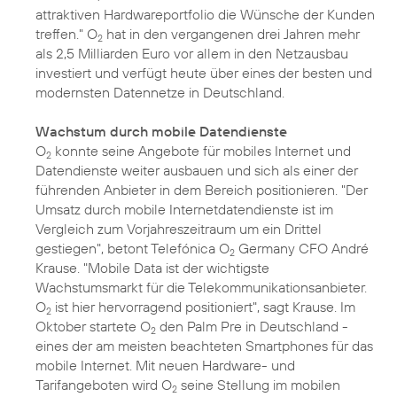
attraktiven Hardwareportfolio die Wünsche der Kunden
treffen." O
hat in den vergangenen drei Jahren mehr
2
als 2,5 Milliarden Euro vor allem in den Netzausbau
investiert und verfügt heute über eines der besten und
modernsten Datennetze in Deutschland.
Wachstum durch mobile Datendienste
O
konnte seine Angebote für mobiles Internet und
2
Datendienste weiter ausbauen und sich als einer der
führenden Anbieter in dem Bereich positionieren. "Der
Umsatz durch mobile Internetdatendienste ist im
Vergleich zum Vorjahreszeitraum um ein Drittel
gestiegen", betont Telefónica O
Germany CFO André
2
Krause. "Mobile Data ist der wichtigste
Wachstumsmarkt für die Telekommunikationsanbieter.
O
ist hier hervorragend positioniert", sagt Krause. Im
2
Oktober startete O
den Palm Pre in Deutschland -
2
eines der am meisten beachteten Smartphones für das
mobile Internet. Mit neuen Hardware- und
Tarifangeboten wird O
seine Stellung im mobilen
2