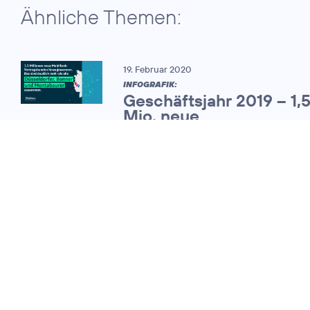
Ähnliche Themen:
19. Februar 2020
INFOGRAFIK:
Geschäftsjahr 2019 – 1,
Mio. neue
Mobilfunkvertragskund
07. November 2013
Telefónica
Deutschland legt
das Ergebnis für
das dritte Quartal
vor und hält an der
Dividendenpolitik
fest