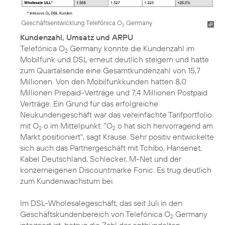
Geschäftsentwicklung Telefónica O
Germany
2
Kundenzahl, Umsatz und ARPU
Telefónica O
Germany konnte die Kundenzahl im
2
Mobilfunk und DSL erneut deutlich steigern und hatte
zum Quartalsende eine Gesamtkundenzahl von 15,7
Millionen. Von den Mobilfunkkunden hatten 8,0
Millionen Prepaid-Verträge und 7,4 Millionen Postpaid
Verträge. Ein Grund für das erfolgreiche
Neukundengeschäft war das vereinfachte Tarifportfolio
mit O
o im Mittelpunkt. "O
o hat sich hervorragend am
2
2
Markt positioniert", sagt Krause. Sehr positiv entwickelte
sich auch das Partnergeschäft mit Tchibo, Hansenet,
Kabel Deutschland, Schlecker, M-Net und der
konzerneigenen Discountmarke Fonic. Es trug deutlich
zum Kundenwachstum bei.
Im DSL-Wholesalegeschäft, das seit Juli in den
Geschäftskundenbereich von Telefónica O
Germany
2