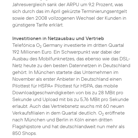
Jahresvergleich sank der ARPU um 9,2 Prozent, was
sich durch das im April gekürzte Terminierungsentgelt
sowie den 2008 vollzogenen Wechsel der Kunden in
günstigere Tarife erklärt.
Investitionen in Netzausbau und Vertrieb
Telefónica O
Germany investierte im dritten Quartal
2
192 Millionen Euro. Ein Schwerpunkt war dabei der
Ausbau des Mobilfunknetzes, das ebenso wie das DSL-
Netz heute zu den besten Datennetzen in Deutschland
gehört. In München startete das Unternehmen im
November als erster Anbieter in Deutschland einen
Pilottest für HSPA+
Pilottest für HSPA
, das mobile
Downloadgeschwindigkeiten von bis zu 28 MBit pro
Sekunde und Upload mit bis zu 5,76 MBit pro Sekunde
erlaubt. Auch das Vertriebsnetz wuchs mit 60 neuen
Verkaufsfilialen in dem Quartal deutlich. O
eröffnete
2
nach München und Berlin in
Köln
einen dritten
Flagshipstore und hat deutschlandweit nun mehr als
850 Shops.