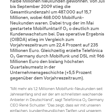
halbe Millionen Neukunden gewonnen. Von Juli
bis September 2009 stieg die
Gesamtkundenzahl um 487.000 auf 15,7
Millionen, wobei 468.000 Mobilfunk-
Neukunden waren. Dabei trug der im Mai
gestartete Mobilfunktarif O
o deutlich zum
2
Kundenwachstum bei. Das operative Ergebnis
(OIBDA) stieg im Vergleich zum
Vorjahreszeitraum um 22,4 Prozent auf 235
Millionen Euro. Gleichzeitig erzielte Telefónica
O
Germany durch Mobilfunk und DSL mit 966
2
Millionen Euro den bislang höchsten
Quartalsumsatz in der
Unternehmensgeschichte (+5,5 Prozent
gegenüber dem Vorjahreszeitraum).
"Mit mehr als 1,2 Millionen Mobilfunk-Neukunden seit
Jahresanfang sind wir der am schnellsten wachsende
Anbieter in Deutschland", sagt Telefónica O
Germany
2
CEO René Schuster. "Das zeigt, dass wir mit unseren
einfachen, kundenfreundlichen Tarifen und unserem