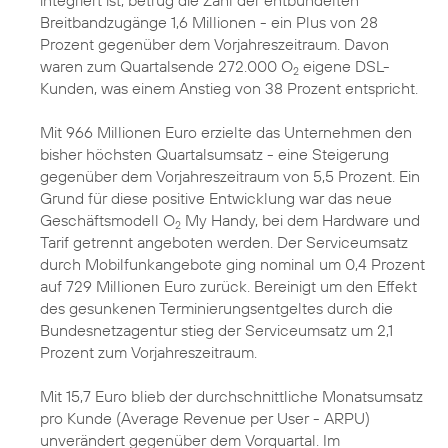
integriert ist, betrug die Zahl der entbündelten
Breitbandzugänge 1,6 Millionen - ein Plus von 28
Prozent gegenüber dem Vorjahreszeitraum. Davon
waren zum Quartalsende 272.000 O
eigene DSL-
2
Kunden, was einem Anstieg von 38 Prozent entspricht.
Mit 966 Millionen Euro erzielte das Unternehmen den
bisher höchsten Quartalsumsatz - eine Steigerung
gegenüber dem Vorjahreszeitraum von 5,5 Prozent. Ein
Grund für diese positive Entwicklung war das neue
Geschäftsmodell O
My Handy, bei dem Hardware und
2
Tarif getrennt angeboten werden. Der Serviceumsatz
durch Mobilfunkangebote ging nominal um 0,4 Prozent
auf 729 Millionen Euro zurück. Bereinigt um den Effekt
des gesunkenen Terminierungsentgeltes durch die
Bundesnetzagentur stieg der Serviceumsatz um 2,1
Prozent zum Vorjahreszeitraum.
Mit 15,7 Euro blieb der durchschnittliche Monatsumsatz
pro Kunde (Average Revenue per User - ARPU)
unverändert gegenüber dem Vorquartal. Im