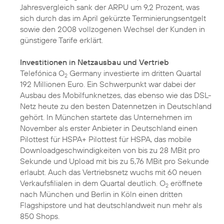
Jahresvergleich sank der ARPU um 9,2 Prozent, was
sich durch das im April gekürzte Terminierungsentgelt
sowie den 2008 vollzogenen Wechsel der Kunden in
günstigere Tarife erklärt.
Investitionen in Netzausbau und Vertrieb
Telefónica O
Germany investierte im dritten Quartal
2
192 Millionen Euro. Ein Schwerpunkt war dabei der
Ausbau des Mobilfunknetzes, das ebenso wie das DSL-
Netz heute zu den besten Datennetzen in Deutschland
gehört. In München startete das Unternehmen im
November als erster Anbieter in Deutschland einen
Pilottest für HSPA+
Pilottest für HSPA
, das mobile
Downloadgeschwindigkeiten von bis zu 28 MBit pro
Sekunde und Upload mit bis zu 5,76 MBit pro Sekunde
erlaubt. Auch das Vertriebsnetz wuchs mit 60 neuen
Verkaufsfilialen in dem Quartal deutlich. O
eröffnete
2
nach München und Berlin in
Köln
einen dritten
Flagshipstore und hat deutschlandweit nun mehr als
850 Shops.