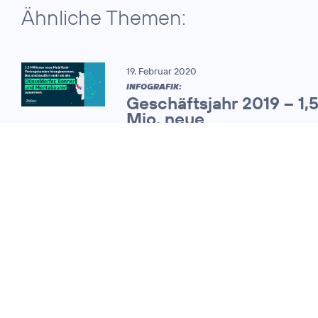
Ähnliche Themen:
19. Februar 2020
INFOGRAFIK:
Geschäftsjahr 2019 – 1,
Mio. neue
Mobilfunkvertragskund
07. November 2013
Telefónica
Deutschland legt
das Ergebnis für
das dritte Quartal
vor und hält an der
Dividendenpolitik
fest