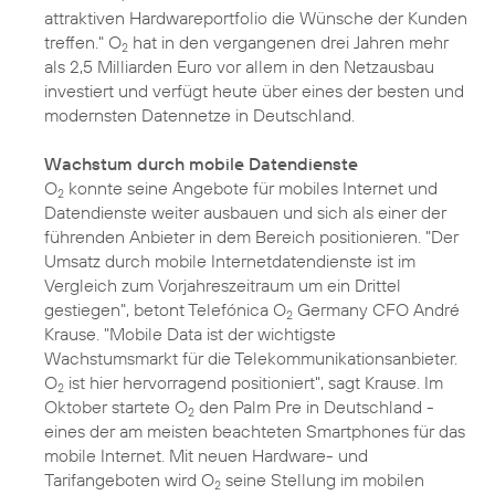
attraktiven Hardwareportfolio die Wünsche der Kunden
treffen." O
hat in den vergangenen drei Jahren mehr
2
als 2,5 Milliarden Euro vor allem in den Netzausbau
investiert und verfügt heute über eines der besten und
modernsten Datennetze in Deutschland.
Wachstum durch mobile Datendienste
O
konnte seine Angebote für mobiles Internet und
2
Datendienste weiter ausbauen und sich als einer der
führenden Anbieter in dem Bereich positionieren. "Der
Umsatz durch mobile Internetdatendienste ist im
Vergleich zum Vorjahreszeitraum um ein Drittel
gestiegen", betont Telefónica O
Germany CFO André
2
Krause. "Mobile Data ist der wichtigste
Wachstumsmarkt für die Telekommunikationsanbieter.
O
ist hier hervorragend positioniert", sagt Krause. Im
2
Oktober startete O
den Palm Pre in Deutschland -
2
eines der am meisten beachteten Smartphones für das
mobile Internet. Mit neuen Hardware- und
Tarifangeboten wird O
seine Stellung im mobilen
2