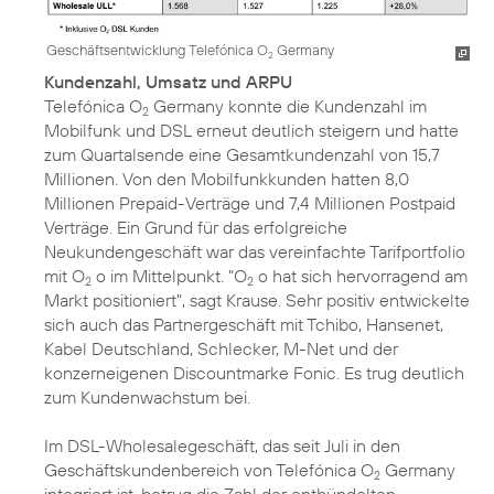
Geschäftsentwicklung Telefónica O
Germany
2
Kundenzahl, Umsatz und ARPU
Telefónica O
Germany konnte die Kundenzahl im
2
Mobilfunk und DSL erneut deutlich steigern und hatte
zum Quartalsende eine Gesamtkundenzahl von 15,7
Millionen. Von den Mobilfunkkunden hatten 8,0
Millionen Prepaid-Verträge und 7,4 Millionen Postpaid
Verträge. Ein Grund für das erfolgreiche
Neukundengeschäft war das vereinfachte Tarifportfolio
mit O
o im Mittelpunkt. "O
o hat sich hervorragend am
2
2
Markt positioniert", sagt Krause. Sehr positiv entwickelte
sich auch das Partnergeschäft mit Tchibo, Hansenet,
Kabel Deutschland, Schlecker, M-Net und der
konzerneigenen Discountmarke Fonic. Es trug deutlich
zum Kundenwachstum bei.
Im DSL-Wholesalegeschäft, das seit Juli in den
Geschäftskundenbereich von Telefónica O
Germany
2