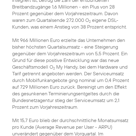
integriert ist, betrug die Zahl der entbündelten
Breitbandzugänge 1,6 Millionen - ein Plus von 28
Prozent gegenüber dem Vorjahreszeitraum. Davon
waren zum Quartalsende 272.000 O
eigene DSL-
2
Kunden, was einem Anstieg von 38 Prozent entspricht.
Mit 966 Millionen Euro erzielte das Unternehmen den
bisher höchsten Quartalsumsatz - eine Steigerung
gegenüber dem Vorjahreszeitraum von 5,5 Prozent. Ein
Grund für diese positive Entwicklung war das neue
Geschäftsmodell O
My Handy, bei dem Hardware und
2
Tarif getrennt angeboten werden. Der Serviceumsatz
durch Mobilfunkangebote ging nominal um 0,4 Prozent
auf 729 Millionen Euro zurück. Bereinigt um den Effekt
des gesunkenen Terminierungsentgeltes durch die
Bundesnetzagentur stieg der Serviceumsatz um 2,1
Prozent zum Vorjahreszeitraum.
Mit 15,7 Euro blieb der durchschnittliche Monatsumsatz
pro Kunde (Average Revenue per User - ARPU)
unverändert gegenüber dem Vorquartal. Im