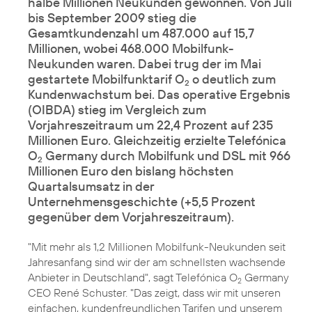
halbe Millionen Neukunden gewonnen. Von Juli
bis September 2009 stieg die
Gesamtkundenzahl um 487.000 auf 15,7
Millionen, wobei 468.000 Mobilfunk-
Neukunden waren. Dabei trug der im Mai
gestartete Mobilfunktarif O
o deutlich zum
2
Kundenwachstum bei. Das operative Ergebnis
(OIBDA) stieg im Vergleich zum
Vorjahreszeitraum um 22,4 Prozent auf 235
Millionen Euro. Gleichzeitig erzielte Telefónica
O
Germany durch Mobilfunk und DSL mit 966
2
Millionen Euro den bislang höchsten
Quartalsumsatz in der
Unternehmensgeschichte (+5,5 Prozent
gegenüber dem Vorjahreszeitraum).
"Mit mehr als 1,2 Millionen Mobilfunk-Neukunden seit
Jahresanfang sind wir der am schnellsten wachsende
Anbieter in Deutschland", sagt Telefónica O
Germany
2
CEO René Schuster. "Das zeigt, dass wir mit unseren
einfachen, kundenfreundlichen Tarifen und unserem