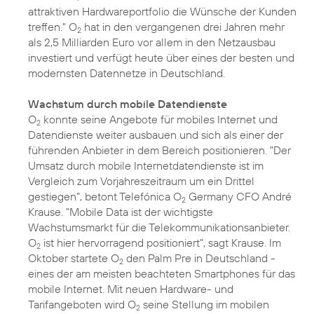
attraktiven Hardwareportfolio die Wünsche der Kunden
treffen." O
hat in den vergangenen drei Jahren mehr
2
als 2,5 Milliarden Euro vor allem in den Netzausbau
investiert und verfügt heute über eines der besten und
modernsten Datennetze in Deutschland.
Wachstum durch mobile Datendienste
O
konnte seine Angebote für mobiles Internet und
2
Datendienste weiter ausbauen und sich als einer der
führenden Anbieter in dem Bereich positionieren. "Der
Umsatz durch mobile Internetdatendienste ist im
Vergleich zum Vorjahreszeitraum um ein Drittel
gestiegen", betont Telefónica O
Germany CFO André
2
Krause. "Mobile Data ist der wichtigste
Wachstumsmarkt für die Telekommunikationsanbieter.
O
ist hier hervorragend positioniert", sagt Krause. Im
2
Oktober startete O
den Palm Pre in Deutschland -
2
eines der am meisten beachteten Smartphones für das
mobile Internet. Mit neuen Hardware- und
Tarifangeboten wird O
seine Stellung im mobilen
2