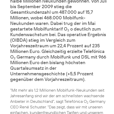
halbe Millionen Neukunden gewonnen. Von Juli
bis September 2009 stieg die
Gesamtkundenzahl um 487.000 auf 15,7
Millionen, wobei 468.000 Mobilfunk-
Neukunden waren. Dabei trug der im Mai
gestartete Mobilfunktarif O
o deutlich zum
2
Kundenwachstum bei. Das operative Ergebnis
(OIBDA) stieg im Vergleich zum
Vorjahreszeitraum um 22,4 Prozent auf 235
Millionen Euro. Gleichzeitig erzielte Telefónica
O
Germany durch Mobilfunk und DSL mit 966
2
Millionen Euro den bislang höchsten
Quartalsumsatz in der
Unternehmensgeschichte (+5,5 Prozent
gegenüber dem Vorjahreszeitraum).
"Mit mehr als 1,2 Millionen Mobilfunk-Neukunden seit
Jahresanfang sind wir der am schnellsten wachsende
Anbieter in Deutschland", sagt Telefónica O
Germany
2
CEO René Schuster. "Das zeigt, dass wir mit unseren
einfachen, kundenfreundlichen Tarifen und unserem