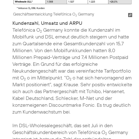
Geschäftsentwicklung Telefónica O
Germany
2
Kundenzahl, Umsatz und ARPU
Telefónica O
Germany konnte die Kundenzahl im
2
Mobilfunk und DSL erneut deutlich steigern und hatte
zum Quartalsende eine Gesamtkundenzahl von 15,7
Millionen. Von den Mobilfunkkunden hatten 8,0
Millionen Prepaid-Verträge und 7,4 Millionen Postpaid
Verträge. Ein Grund für das erfolgreiche
Neukundengeschäft war das vereinfachte Tarifportfolio
mit O
o im Mittelpunkt. "O
o hat sich hervorragend am
2
2
Markt positioniert", sagt Krause. Sehr positiv entwickelte
sich auch das Partnergeschäft mit Tchibo, Hansenet,
Kabel Deutschland, Schlecker, M-Net und der
konzerneigenen Discountmarke Fonic. Es trug deutlich
zum Kundenwachstum bei.
Im DSL-Wholesalegeschäft, das seit Juli in den
Geschäftskundenbereich von Telefónica O
Germany
2