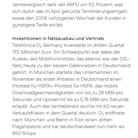
Jahresvergleich sank der ARPU um 9,2 Prozent, was
sich durch das im April gekürzte Terminierungsentgelt
sowie den 2008 vollzogenen Wechsel der Kunden in
günstigere Tarife erklärt.
Investitionen in Netzausbau und Vertrieb
Telefónica O
Germany investierte im dritten Quartal
2
192 Millionen Euro. Ein Schwerpunkt war dabei der
Ausbau des Mobilfunknetzes, das ebenso wie das DSL-
Netz heute zu den besten Datennetzen in Deutschland
gehört. In München startete das Unternehmen im
November als erster Anbieter in Deutschland einen
Pilottest für HSPA+
Pilottest für HSPA
, das mobile
Downloadgeschwindigkeiten von bis zu 28 MBit pro
Sekunde und Upload mit bis zu 5,76 MBit pro Sekunde
erlaubt. Auch das Vertriebsnetz wuchs mit 60 neuen
Verkaufsfilialen in dem Quartal deutlich. O
eröffnete
2
nach München und Berlin in
Köln
einen dritten
Flagshipstore und hat deutschlandweit nun mehr als
850 Shops.