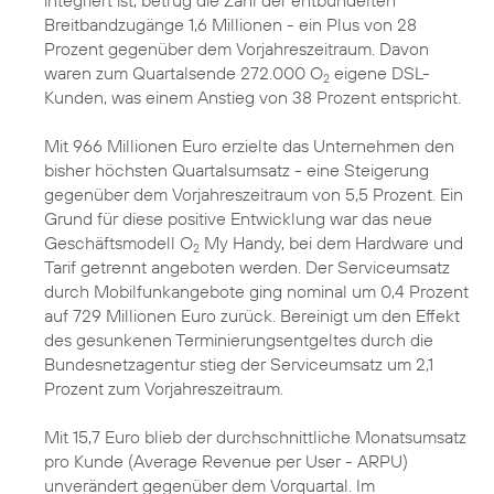
integriert ist, betrug die Zahl der entbündelten
Breitbandzugänge 1,6 Millionen - ein Plus von 28
Prozent gegenüber dem Vorjahreszeitraum. Davon
waren zum Quartalsende 272.000 O
eigene DSL-
2
Kunden, was einem Anstieg von 38 Prozent entspricht.
Mit 966 Millionen Euro erzielte das Unternehmen den
bisher höchsten Quartalsumsatz - eine Steigerung
gegenüber dem Vorjahreszeitraum von 5,5 Prozent. Ein
Grund für diese positive Entwicklung war das neue
Geschäftsmodell O
My Handy, bei dem Hardware und
2
Tarif getrennt angeboten werden. Der Serviceumsatz
durch Mobilfunkangebote ging nominal um 0,4 Prozent
auf 729 Millionen Euro zurück. Bereinigt um den Effekt
des gesunkenen Terminierungsentgeltes durch die
Bundesnetzagentur stieg der Serviceumsatz um 2,1
Prozent zum Vorjahreszeitraum.
Mit 15,7 Euro blieb der durchschnittliche Monatsumsatz
pro Kunde (Average Revenue per User - ARPU)
unverändert gegenüber dem Vorquartal. Im