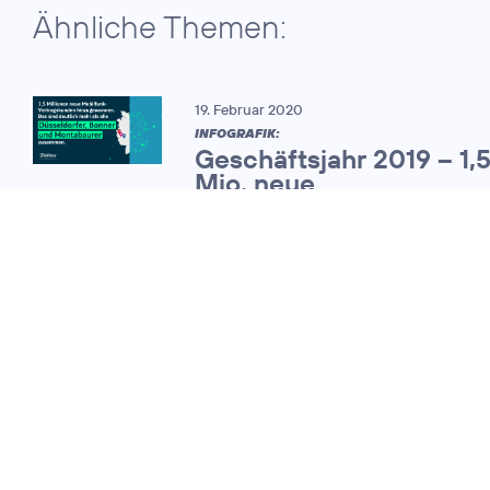
Ähnliche Themen:
19. Februar 2020
INFOGRAFIK:
Geschäftsjahr 2019 – 1,
Mio. neue
Mobilfunkvertragskund
07. November 2013
Telefónica
Deutschland legt
das Ergebnis für
das dritte Quartal
vor und hält an der
Dividendenpolitik
fest