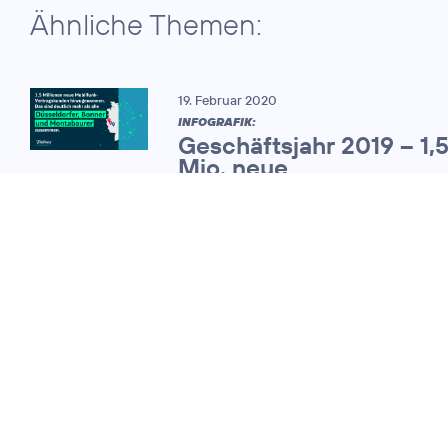
Ähnliche Themen:
19. Februar 2020
INFOGRAFIK:
Geschäftsjahr 2019 – 1,
Mio. neue
Mobilfunkvertragskund
07. November 2013
Telefónica
Deutschland legt
das Ergebnis für
das dritte Quartal
vor und hält an der
Dividendenpolitik
fest