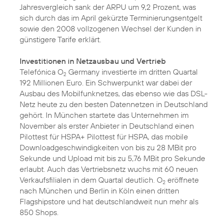
Jahresvergleich sank der ARPU um 9,2 Prozent, was
sich durch das im April gekürzte Terminierungsentgelt
sowie den 2008 vollzogenen Wechsel der Kunden in
günstigere Tarife erklärt.
Investitionen in Netzausbau und Vertrieb
Telefónica O
Germany investierte im dritten Quartal
2
192 Millionen Euro. Ein Schwerpunkt war dabei der
Ausbau des Mobilfunknetzes, das ebenso wie das DSL-
Netz heute zu den besten Datennetzen in Deutschland
gehört. In München startete das Unternehmen im
November als erster Anbieter in Deutschland einen
Pilottest für HSPA+
Pilottest für HSPA
, das mobile
Downloadgeschwindigkeiten von bis zu 28 MBit pro
Sekunde und Upload mit bis zu 5,76 MBit pro Sekunde
erlaubt. Auch das Vertriebsnetz wuchs mit 60 neuen
Verkaufsfilialen in dem Quartal deutlich. O
eröffnete
2
nach München und Berlin in
Köln
einen dritten
Flagshipstore und hat deutschlandweit nun mehr als
850 Shops.