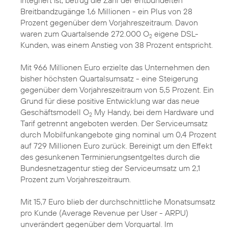
integriert ist, betrug die Zahl der entbündelten
Breitbandzugänge 1,6 Millionen - ein Plus von 28
Prozent gegenüber dem Vorjahreszeitraum. Davon
waren zum Quartalsende 272.000 O
eigene DSL-
2
Kunden, was einem Anstieg von 38 Prozent entspricht.
Mit 966 Millionen Euro erzielte das Unternehmen den
bisher höchsten Quartalsumsatz - eine Steigerung
gegenüber dem Vorjahreszeitraum von 5,5 Prozent. Ein
Grund für diese positive Entwicklung war das neue
Geschäftsmodell O
My Handy, bei dem Hardware und
2
Tarif getrennt angeboten werden. Der Serviceumsatz
durch Mobilfunkangebote ging nominal um 0,4 Prozent
auf 729 Millionen Euro zurück. Bereinigt um den Effekt
des gesunkenen Terminierungsentgeltes durch die
Bundesnetzagentur stieg der Serviceumsatz um 2,1
Prozent zum Vorjahreszeitraum.
Mit 15,7 Euro blieb der durchschnittliche Monatsumsatz
pro Kunde (Average Revenue per User - ARPU)
unverändert gegenüber dem Vorquartal. Im