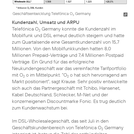
Geschäftsentwicklung Telefónica O
Germany
2
Kundenzahl, Umsatz und ARPU
Telefónica O
Germany konnte die Kundenzahl im
2
Mobilfunk und DSL erneut deutlich steigern und hatte
zum Quartalsende eine Gesamtkundenzahl von 15,7
Millionen. Von den Mobilfunkkunden hatten 8,0
Millionen Prepaid-Verträge und 7,4 Millionen Postpaid
Verträge. Ein Grund für das erfolgreiche
Neukundengeschäft war das vereinfachte Tarifportfolio
mit O
o im Mittelpunkt. "O
o hat sich hervorragend am
2
2
Markt positioniert", sagt Krause. Sehr positiv entwickelte
sich auch das Partnergeschäft mit Tchibo, Hansenet,
Kabel Deutschland, Schlecker, M-Net und der
konzerneigenen Discountmarke Fonic. Es trug deutlich
zum Kundenwachstum bei.
Im DSL-Wholesalegeschäft, das seit Juli in den
Geschäftskundenbereich von Telefónica O
Germany
2