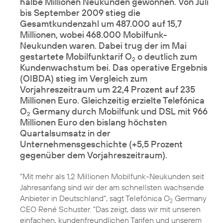
halbe Millionen Neukunden gewonnen. Von Juli
bis September 2009 stieg die
Gesamtkundenzahl um 487.000 auf 15,7
Millionen, wobei 468.000 Mobilfunk-
Neukunden waren. Dabei trug der im Mai
gestartete Mobilfunktarif O
o deutlich zum
2
Kundenwachstum bei. Das operative Ergebnis
(OIBDA) stieg im Vergleich zum
Vorjahreszeitraum um 22,4 Prozent auf 235
Millionen Euro. Gleichzeitig erzielte Telefónica
O
Germany durch Mobilfunk und DSL mit 966
2
Millionen Euro den bislang höchsten
Quartalsumsatz in der
Unternehmensgeschichte (+5,5 Prozent
gegenüber dem Vorjahreszeitraum).
"Mit mehr als 1,2 Millionen Mobilfunk-Neukunden seit
Jahresanfang sind wir der am schnellsten wachsende
Anbieter in Deutschland", sagt Telefónica O
Germany
2
CEO René Schuster. "Das zeigt, dass wir mit unseren
einfachen, kundenfreundlichen Tarifen und unserem