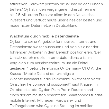
attraktiven Hardwareportfolio die Wünsche der Kunden
treffen." O
hat in den vergangenen drei Jahren mehr
2
als 2,5 Milliarden Euro vor allem in den Netzausbau
investiert und verfügt heute über eines der besten und
modernsten Datennetze in Deutschland.
Wachstum durch mobile Datendienste
O
konnte seine Angebote für mobiles Internet und
2
Datendienste weiter ausbauen und sich als einer der
führenden Anbieter in dem Bereich positionieren. "Der
Umsatz durch mobile Internetdatendienste ist im
Vergleich zum Vorjahreszeitraum um ein Drittel
gestiegen", betont Telefónica O
Germany CFO André
2
Krause. "Mobile Data ist der wichtigste
Wachstumsmarkt für die Telekommunikationsanbieter.
O
ist hier hervorragend positioniert", sagt Krause. Im
2
Oktober startete O
den Palm Pre in Deutschland -
2
eines der am meisten beachteten Smartphones für das
mobile Internet. Mit neuen Hardware- und
Tarifangeboten wird O
seine Stellung im mobilen
2