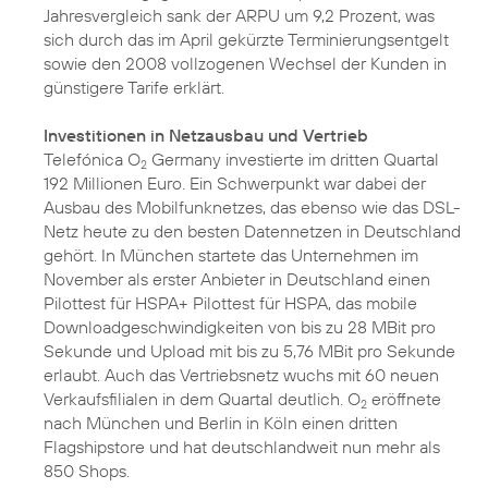
Jahresvergleich sank der ARPU um 9,2 Prozent, was
sich durch das im April gekürzte Terminierungsentgelt
sowie den 2008 vollzogenen Wechsel der Kunden in
günstigere Tarife erklärt.
Investitionen in Netzausbau und Vertrieb
Telefónica O
Germany investierte im dritten Quartal
2
192 Millionen Euro. Ein Schwerpunkt war dabei der
Ausbau des Mobilfunknetzes, das ebenso wie das DSL-
Netz heute zu den besten Datennetzen in Deutschland
gehört. In München startete das Unternehmen im
November als erster Anbieter in Deutschland einen
Pilottest für HSPA+
Pilottest für HSPA
, das mobile
Downloadgeschwindigkeiten von bis zu 28 MBit pro
Sekunde und Upload mit bis zu 5,76 MBit pro Sekunde
erlaubt. Auch das Vertriebsnetz wuchs mit 60 neuen
Verkaufsfilialen in dem Quartal deutlich. O
eröffnete
2
nach München und Berlin in
Köln
einen dritten
Flagshipstore und hat deutschlandweit nun mehr als
850 Shops.