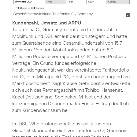
Geschäftsentwicklung Telefónica O
Germany
2
Kundenzahl, Umsatz und ARPU
Telefónica O
Germany konnte die Kundenzahl im
2
Mobilfunk und DSL erneut deutlich steigern und hatte
zum Quartalsende eine Gesamtkundenzahl von 15,7
Millionen. Von den Mobilfunkkunden hatten 8,0
Millionen Prepaid-Verträge und 7,4 Millionen Postpaid
Verträge. Ein Grund für das erfolgreiche
Neukundengeschäft war das vereinfachte Tarifportfolio
mit O
o im Mittelpunkt. "O
o hat sich hervorragend am
2
2
Markt positioniert", sagt Krause. Sehr positiv entwickelte
sich auch das Partnergeschäft mit Tchibo, Hansenet,
Kabel Deutschland, Schlecker, M-Net und der
konzerneigenen Discountmarke Fonic. Es trug deutlich
zum Kundenwachstum bei.
Im DSL-Wholesalegeschäft, das seit Juli in den
Geschäftskundenbereich von Telefónica O
Germany
2