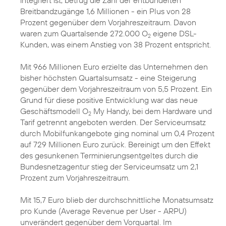
integriert ist, betrug die Zahl der entbündelten
Breitbandzugänge 1,6 Millionen - ein Plus von 28
Prozent gegenüber dem Vorjahreszeitraum. Davon
waren zum Quartalsende 272.000 O
eigene DSL-
2
Kunden, was einem Anstieg von 38 Prozent entspricht.
Mit 966 Millionen Euro erzielte das Unternehmen den
bisher höchsten Quartalsumsatz - eine Steigerung
gegenüber dem Vorjahreszeitraum von 5,5 Prozent. Ein
Grund für diese positive Entwicklung war das neue
Geschäftsmodell O
My Handy, bei dem Hardware und
2
Tarif getrennt angeboten werden. Der Serviceumsatz
durch Mobilfunkangebote ging nominal um 0,4 Prozent
auf 729 Millionen Euro zurück. Bereinigt um den Effekt
des gesunkenen Terminierungsentgeltes durch die
Bundesnetzagentur stieg der Serviceumsatz um 2,1
Prozent zum Vorjahreszeitraum.
Mit 15,7 Euro blieb der durchschnittliche Monatsumsatz
pro Kunde (Average Revenue per User - ARPU)
unverändert gegenüber dem Vorquartal. Im