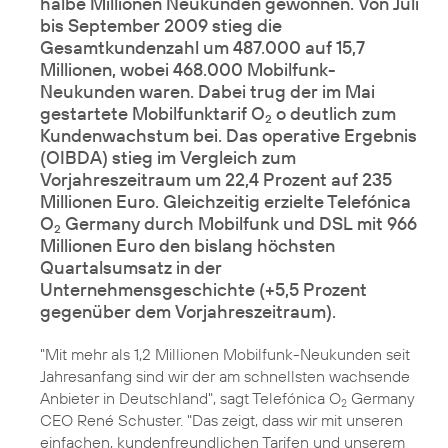
halbe Millionen Neukunden gewonnen. Von Juli
bis September 2009 stieg die
Gesamtkundenzahl um 487.000 auf 15,7
Millionen, wobei 468.000 Mobilfunk-
Neukunden waren. Dabei trug der im Mai
gestartete Mobilfunktarif O
o deutlich zum
2
Kundenwachstum bei. Das operative Ergebnis
(OIBDA) stieg im Vergleich zum
Vorjahreszeitraum um 22,4 Prozent auf 235
Millionen Euro. Gleichzeitig erzielte Telefónica
O
Germany durch Mobilfunk und DSL mit 966
2
Millionen Euro den bislang höchsten
Quartalsumsatz in der
Unternehmensgeschichte (+5,5 Prozent
gegenüber dem Vorjahreszeitraum).
"Mit mehr als 1,2 Millionen Mobilfunk-Neukunden seit
Jahresanfang sind wir der am schnellsten wachsende
Anbieter in Deutschland", sagt Telefónica O
Germany
2
CEO René Schuster. "Das zeigt, dass wir mit unseren
einfachen, kundenfreundlichen Tarifen und unserem