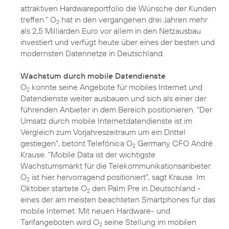
attraktiven Hardwareportfolio die Wünsche der Kunden
treffen." O
hat in den vergangenen drei Jahren mehr
2
als 2,5 Milliarden Euro vor allem in den Netzausbau
investiert und verfügt heute über eines der besten und
modernsten Datennetze in Deutschland.
Wachstum durch mobile Datendienste
O
konnte seine Angebote für mobiles Internet und
2
Datendienste weiter ausbauen und sich als einer der
führenden Anbieter in dem Bereich positionieren. "Der
Umsatz durch mobile Internetdatendienste ist im
Vergleich zum Vorjahreszeitraum um ein Drittel
gestiegen", betont Telefónica O
Germany CFO André
2
Krause. "Mobile Data ist der wichtigste
Wachstumsmarkt für die Telekommunikationsanbieter.
O
ist hier hervorragend positioniert", sagt Krause. Im
2
Oktober startete O
den Palm Pre in Deutschland -
2
eines der am meisten beachteten Smartphones für das
mobile Internet. Mit neuen Hardware- und
Tarifangeboten wird O
seine Stellung im mobilen
2