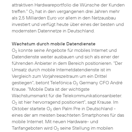
attraktiven Hardwareportfolio die Wünsche der Kunden
treffen." O
hat in den vergangenen drei Jahren mehr
2
als 2,5 Milliarden Euro vor allem in den Netzausbau
investiert und verfügt heute über eines der besten und
modernsten Datennetze in Deutschland.
Wachstum durch mobile Datendienste
O
konnte seine Angebote für mobiles Internet und
2
Datendienste weiter ausbauen und sich als einer der
führenden Anbieter in dem Bereich positionieren. "Der
Umsatz durch mobile Internetdatendienste ist im
Vergleich zum Vorjahreszeitraum um ein Drittel
gestiegen", betont Telefónica O
Germany CFO André
2
Krause. "Mobile Data ist der wichtigste
Wachstumsmarkt für die Telekommunikationsanbieter.
O
ist hier hervorragend positioniert", sagt Krause. Im
2
Oktober startete O
den Palm Pre in Deutschland -
2
eines der am meisten beachteten Smartphones für das
mobile Internet. Mit neuen Hardware- und
Tarifangeboten wird O
seine Stellung im mobilen
2