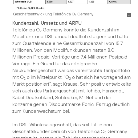
Geschäftsentwicklung Telefónica O
Germany
2
Kundenzahl, Umsatz und ARPU
Telefónica O
Germany konnte die Kundenzahl im
2
Mobilfunk und DSL erneut deutlich steigern und hatte
zum Quartalsende eine Gesamtkundenzahl von 15,7
Millionen. Von den Mobilfunkkunden hatten 8,0
Millionen Prepaid-Verträge und 7,4 Millionen Postpaid
Verträge. Ein Grund für das erfolgreiche
Neukundengeschäft war das vereinfachte Tarifportfolio
mit O
o im Mittelpunkt. "O
o hat sich hervorragend am
2
2
Markt positioniert", sagt Krause. Sehr positiv entwickelte
sich auch das Partnergeschäft mit Tchibo, Hansenet,
Kabel Deutschland, Schlecker, M-Net und der
konzerneigenen Discountmarke Fonic. Es trug deutlich
zum Kundenwachstum bei.
Im DSL-Wholesalegeschäft, das seit Juli in den
Geschäftskundenbereich von Telefónica O
Germany
2