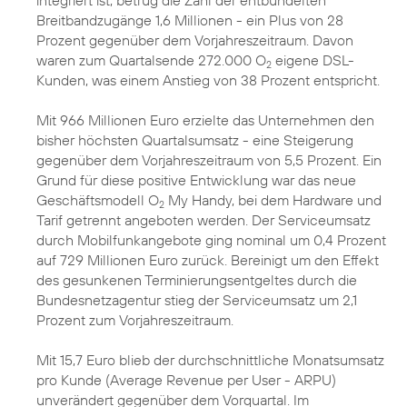
integriert ist, betrug die Zahl der entbündelten
Breitbandzugänge 1,6 Millionen - ein Plus von 28
Prozent gegenüber dem Vorjahreszeitraum. Davon
waren zum Quartalsende 272.000 O
eigene DSL-
2
Kunden, was einem Anstieg von 38 Prozent entspricht.
Mit 966 Millionen Euro erzielte das Unternehmen den
bisher höchsten Quartalsumsatz - eine Steigerung
gegenüber dem Vorjahreszeitraum von 5,5 Prozent. Ein
Grund für diese positive Entwicklung war das neue
Geschäftsmodell O
My Handy, bei dem Hardware und
2
Tarif getrennt angeboten werden. Der Serviceumsatz
durch Mobilfunkangebote ging nominal um 0,4 Prozent
auf 729 Millionen Euro zurück. Bereinigt um den Effekt
des gesunkenen Terminierungsentgeltes durch die
Bundesnetzagentur stieg der Serviceumsatz um 2,1
Prozent zum Vorjahreszeitraum.
Mit 15,7 Euro blieb der durchschnittliche Monatsumsatz
pro Kunde (Average Revenue per User - ARPU)
unverändert gegenüber dem Vorquartal. Im