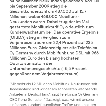
halbe Millionen Neukunden gewonnen. Von Juli
bis September 2009 stieg die
Gesamtkundenzahl um 487.000 auf 15,7
Millionen, wobei 468.000 Mobilfunk-
Neukunden waren. Dabei trug der im Mai
gestartete Mobilfunktarif O
o deutlich zum
2
Kundenwachstum bei. Das operative Ergebnis
(OIBDA) stieg im Vergleich zum
Vorjahreszeitraum um 22,4 Prozent auf 235
Millionen Euro. Gleichzeitig erzielte Telefónica
O
Germany durch Mobilfunk und DSL mit 966
2
Millionen Euro den bislang höchsten
Quartalsumsatz in der
Unternehmensgeschichte (+5,5 Prozent
gegenüber dem Vorjahreszeitraum).
"Mit mehr als 1,2 Millionen Mobilfunk-Neukunden seit
Jahresanfang sind wir der am schnellsten wachsende
Anbieter in Deutschland", sagt Telefónica O
Germany
2
CEO René Schuster. "Das zeigt, dass wir mit unseren
einfachen, kundenfreundlichen Tarifen und unserem