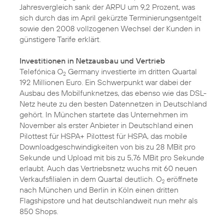
Jahresvergleich sank der ARPU um 9,2 Prozent, was
sich durch das im April gekürzte Terminierungsentgelt
sowie den 2008 vollzogenen Wechsel der Kunden in
günstigere Tarife erklärt.
Investitionen in Netzausbau und Vertrieb
Telefónica O
Germany investierte im dritten Quartal
2
192 Millionen Euro. Ein Schwerpunkt war dabei der
Ausbau des Mobilfunknetzes, das ebenso wie das DSL-
Netz heute zu den besten Datennetzen in Deutschland
gehört. In München startete das Unternehmen im
November als erster Anbieter in Deutschland einen
Pilottest für HSPA+
Pilottest für HSPA
, das mobile
Downloadgeschwindigkeiten von bis zu 28 MBit pro
Sekunde und Upload mit bis zu 5,76 MBit pro Sekunde
erlaubt. Auch das Vertriebsnetz wuchs mit 60 neuen
Verkaufsfilialen in dem Quartal deutlich. O
eröffnete
2
nach München und Berlin in
Köln
einen dritten
Flagshipstore und hat deutschlandweit nun mehr als
850 Shops.