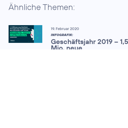
Ähnliche Themen:
19. Februar 2020
INFOGRAFIK:
Geschäftsjahr 2019 – 1,
Mio. neue
Mobilfunkvertragskund
07. November 2013
Telefónica
Deutschland legt
das Ergebnis für
das dritte Quartal
vor und hält an der
Dividendenpolitik
fest