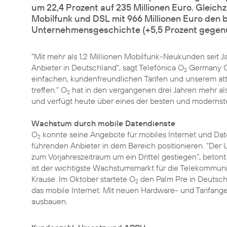
um 22,4 Prozent auf 235 Millionen Euro. Gleichze
Mobilfunk und DSL mit 966 Millionen Euro den 
Unternehmensgeschichte (+5,5 Prozent gegenü
"Mit mehr als 1,2 Millionen Mobilfunk-Neukunden seit 
Anbieter in Deutschland", sagt Telefónica O
Germany CE
2
einfachen, kundenfreundlichen Tarifen und unserem at
treffen." O
hat in den vergangenen drei Jahren mehr als 
2
und verfügt heute über eines der besten und modernst
Wachstum durch mobile Datendienste
O
konnte seine Angebote für mobiles Internet und Date
2
führenden Anbieter in dem Bereich positionieren. "Der 
zum Vorjahreszeitraum um ein Drittel gestiegen", betont
ist der wichtigste Wachstumsmarkt für die Telekommuni
Krause. Im Oktober startete O
den Palm Pre in Deutsch
2
das mobile Internet. Mit neuen Hardware- und Tarifang
ausbauen.