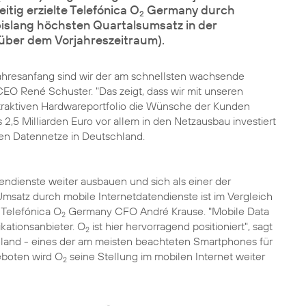
itig erzielte Telefónica O
Germany durch
2
bislang höchsten Quartalsumsatz in der
ber dem Vorjahreszeitraum).
Jahresanfang sind wir der am schnellsten wachsende
O René Schuster. "Das zeigt, dass wir mit unseren
traktiven Hardwareportfolio die Wünsche der Kunden
2,5 Milliarden Euro vor allem in den Netzausbau investiert
en Datennetze in Deutschland.
ndienste weiter ausbauen und sich als einer der
Umsatz durch mobile Internetdatendienste ist im Vergleich
 Telefónica O
Germany CFO André Krause. "Mobile Data
2
kationsanbieter. O
ist hier hervorragend positioniert", sagt
2
land - eines der am meisten beachteten Smartphones für
eboten wird O
seine Stellung im mobilen Internet weiter
2