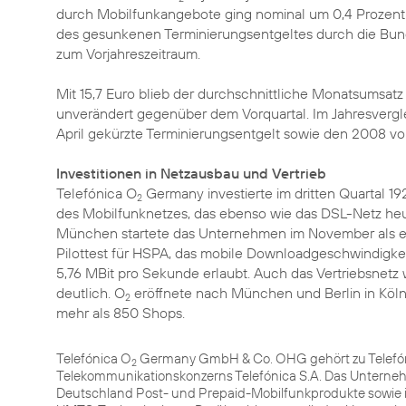
durch Mobilfunkangebote ging nominal um 0,4 Prozent a
des gesunkenen Terminierungsentgeltes durch die Bund
zum Vorjahreszeitraum.
Mit 15,7 Euro blieb der durchschnittliche Monatsumsa
unverändert gegenüber dem Vorquartal. Im Jahresvergl
April gekürzte Terminierungsentgelt sowie den 2008 vol
Investitionen in Netzausbau und Vertrieb
Telefónica O
Germany investierte im dritten Quartal 1
2
des Mobilfunknetzes, das ebenso wie das DSL-Netz heu
München startete das Unternehmen im November als ers
Pilottest für HSPA
, das mobile Downloadgeschwindigkei
5,76 MBit pro Sekunde erlaubt. Auch das Vertriebsnetz 
deutlich. O
eröffnete nach München und Berlin in
Köl
2
mehr als 850 Shops.
Telefónica O
Germany GmbH & Co. OHG gehört zu Telefóni
2
Telekommunikationskonzerns Telefónica S.A. Das Unterneh
Deutschland Post- und Prepaid-Mobilfunkprodukte sowie 