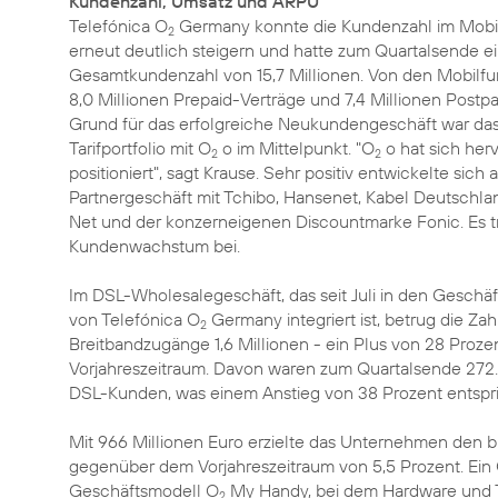
Kundenzahl, Umsatz und ARPU
Telefónica O
Germany konnte die Kundenzahl im Mobi
2
erneut deutlich steigern und hatte zum Quartalsende e
Gesamtkundenzahl von 15,7 Millionen. Von den Mobilf
8,0 Millionen Prepaid-Verträge und 7,4 Millionen Postpa
Grund für das erfolgreiche Neukundengeschäft war das
Tarifportfolio mit O
o im Mittelpunkt. "O
o hat sich her
2
2
positioniert", sagt Krause. Sehr positiv entwickelte sich
Partnergeschäft mit Tchibo, Hansenet, Kabel Deutschla
Net und der konzerneigenen Discountmarke Fonic. Es t
Kundenwachstum bei.
Im DSL-Wholesalegeschäft, das seit Juli in den Gesch
von Telefónica O
Germany integriert ist, betrug die Za
2
Breitbandzugänge 1,6 Millionen - ein Plus von 28 Pro
Vorjahreszeitraum. Davon waren zum Quartalsende 27
DSL-Kunden, was einem Anstieg von 38 Prozent entspri
Mit 966 Millionen Euro erzielte das Unternehmen den b
gegenüber dem Vorjahreszeitraum von 5,5 Prozent. Ein 
Geschäftsmodell O
My Handy, bei dem Hardware und T
2