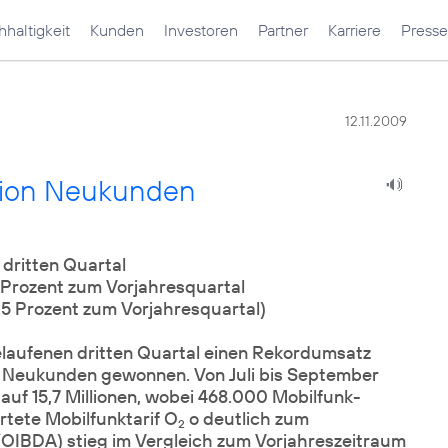
haltigkeit
Kunden
Investoren
Partner
Karriere
Presse
12.11.2009
llion Neukunden
dritten Quartal
 Prozent zum Vorjahresquartal
,5 Prozent zum Vorjahresquartal)
aufenen dritten Quartal einen Rekordumsatz
onen Neukunden gewonnen. Von Juli bis September
uf 15,7 Millionen, wobei 468.000 Mobilfunk-
tete Mobilfunktarif O
o deutlich zum
2
OIBDA) stieg im Vergleich zum Vorjahreszeitraum