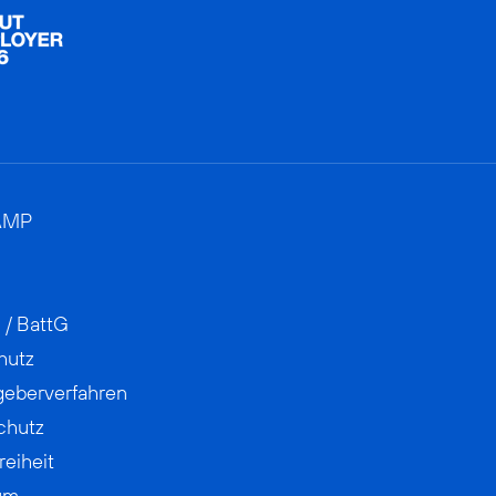
AMP
 / BattG
hutz
geberverfahren
chutz
reiheit
um