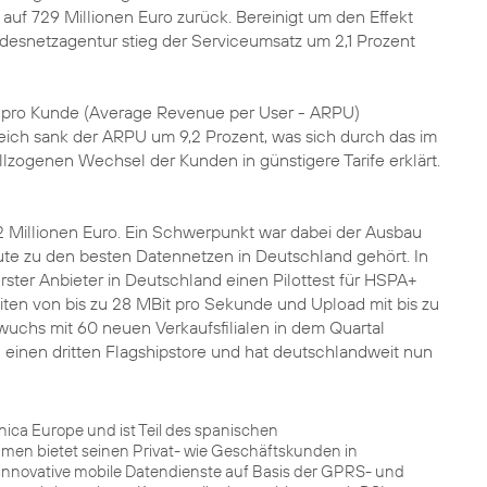
uf 729 Millionen Euro zurück. Bereinigt um den Effekt
esnetzagentur stieg der Serviceumsatz um 2,1 Prozent
tz pro Kunde (Average Revenue per User - ARPU)
eich sank der ARPU um 9,2 Prozent, was sich durch das im
lzogenen Wechsel der Kunden in günstigere Tarife erklärt.
92 Millionen Euro. Ein Schwerpunkt war dabei der Ausbau
te zu den besten Datennetzen in Deutschland gehört. In
ter Anbieter in Deutschland einen Pilottest für HSPA+
ten von bis zu 28 MBit pro Sekunde und Upload mit bis zu
wuchs mit 60 neuen Verkaufsfilialen in dem Quartal
n
einen dritten Flagshipstore und hat deutschlandweit nun
ca Europe und ist Teil des spanischen
men bietet seinen Privat- wie Geschäftskunden in
innovative mobile Datendienste auf Basis der GPRS- und