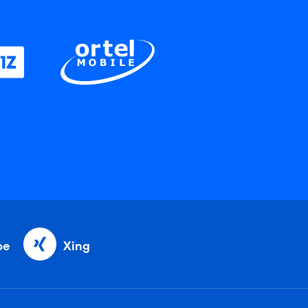
be
Xing