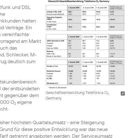
lfunk und DSL
ine
unkkunden hatten
id Verträge. Ein
 vereinfachte
vorragend am Markt
 auch das
nd, Schlecker, M-
rug deutlich zum
äftskundenbereich
hl der entbündelten
Geschäftsentwicklung Telefónica O
zent gegenüber dem
2
Germany
2.000 O
eigene
2
cht.
isher höchsten Quartalsumsatz - eine Steigerung
Grund für diese positive Entwicklung war das neue
arif getrennt angeboten werden. Der Serviceumsatz