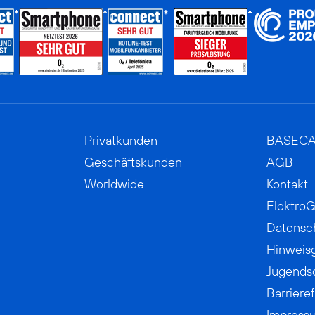
Privatkunden
BASEC
Geschäftskunden
AGB
Worldwide
Kontakt
ElektroG
Datensc
Hinweis
Jugends
Barrieref
Impress