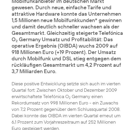
Mobilfunkanbieter im deutschen Markt
gewesen. Durch neue, einfache Tarife und
attraktive Hardware konnte das Unternehmen
1,5 Millionen neue Mobilfunkkunden* gewinnen
und damit deutlich schneller wachsen als der
Gesamtmarkt. Gleichzeitig steigerte Telefónica
O
Germany Umsatz und Profitabilität: Das
2
operative Ergebnis (OIBDA) wuchs 2009 auf
918 Millionen Euro (+19 Prozent). Der Umsatz
durch Mobilfunk und DSL stieg entgegen dem
rückläufigen Gesamtmarkt um 4,2 Prozent auf
3,7 Milliarden Euro.
Diese positive Entwicklung setzte sich auch im vierten
Quartal fort: Zwischen Oktober und Dezember 2009
erwirtschaftete Telefónica O
Germany einen
2
Rekordumsatz von 998 Millionen Euro - ein Zuwachs
von 7,2 Prozent gegenüber dem Schlussquartal 2008.
Dabei konnte das OIBDA im vierten Quartal erneut um
6,1 Prozent zum Vorjahreszeitraum auf 252 Millionen
Euro gesteigert werden.