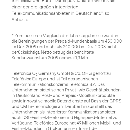
fünf Milliarden Euro. "Damit positionieren wir uns als
einer der drei großen integrierten
Telekommunikationsanbieter in Deutschland", so
Schuster.
* Zum besseren Vergleich der Jahresergebnisse wurden
die Bereinigungen der Prepaid-Kundenbasis um 450.000
im Dez. 2009 und mehr als 240.000 im Dez. 2008 nicht
berücksichtigt. Netto betrug das berichtete
Kundenwachstum 2009 nominal 1,3 Mio.
Telefónica O
Germany GmbH & Co. OHG gehört zu
2
Telefónica Europe und ist Teil des spanischen
Telekommunikationskonzerns Telefónica S.A. Das
Unternehmen bietet seinen Privat- wie Geschäftskunden
in Deutschland Post- und Prepaid-Mobilfunkprodukte
sowie innovative mobile Datendienste auf Basis der GPRS-
und UMTS-Technologie an. Darüber hinaus stellt das
Unternehmen als integrierter Kommunikationsanbieter
auch DSL-Festnetztelefonie und Highspeed-Internet zur
Verfügung. Telefónica Europe hat 49 Millionen Mobil- und
Festnetzkunden in Großbritannien, Irland, der