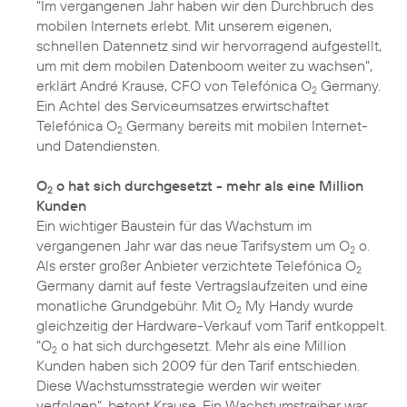
"Im vergangenen Jahr haben wir den Durchbruch des
mobilen Internets erlebt. Mit unserem eigenen,
schnellen Datennetz sind wir hervorragend aufgestellt,
um mit dem mobilen Datenboom weiter zu wachsen",
erklärt André Krause, CFO von Telefónica O
Germany.
2
Ein Achtel des Serviceumsatzes erwirtschaftet
Telefónica O
Germany bereits mit mobilen Internet-
2
und Datendiensten.
O
o hat sich durchgesetzt - mehr als eine Million
2
Kunden
Ein wichtiger Baustein für das Wachstum im
vergangenen Jahr war das neue Tarifsystem um O
o.
2
Als erster großer Anbieter verzichtete Telefónica O
2
Germany damit auf feste Vertragslaufzeiten und eine
monatliche Grundgebühr. Mit O
My Handy wurde
2
gleichzeitig der Hardware-Verkauf vom Tarif entkoppelt.
"O
o hat sich durchgesetzt. Mehr als eine Million
2
Kunden haben sich 2009 für den Tarif entschieden.
Diese Wachstumsstrategie werden wir weiter
verfolgen", betont Krause. Ein Wachstumstreiber war