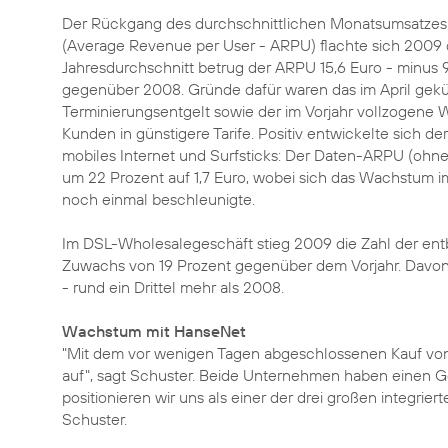
Der Rückgang des durchschnittlichen Monatsumsatzes
(Average Revenue per User - ARPU) flachte sich 2009 d
Jahresdurchschnitt betrug der ARPU 15,6 Euro - minus 
gegenüber 2008. Gründe dafür waren das im April gekü
Terminierungsentgelt sowie der im Vorjahr vollzogene 
Kunden in günstigere Tarife. Positiv entwickelte sich d
mobiles Internet und Surfsticks: Der Daten-ARPU (ohn
um 22 Prozent auf 1,7 Euro, wobei sich das Wachstum im
noch einmal beschleunigte.
Im DSL-Wholesalegeschäft stieg 2009 die Zahl der entb
Zuwachs von 19 Prozent gegenüber dem Vorjahr. Davo
- rund ein Drittel mehr als 2008.
Wachstum mit HanseNet
"Mit dem vor wenigen Tagen abgeschlossenen
Kauf vo
auf", sagt Schuster. Beide Unternehmen haben einen Ge
positionieren wir uns als einer der drei großen integri
Schuster.