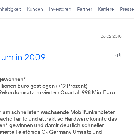
haltigkeit
Kunden
Investoren
Partner
Karriere
Presse
26.02.2010
tum in 2009
 gewonnen*
lionen Euro gestiegen (+19 Prozent)
 Rekordumsatz im vierten Quartal: 998 Mio. Euro
r am schnellsten wachsende Mobilfunkanbieter
ache Tarife und attraktive Hardware konnte das
en* gewinnen und damit deutlich schneller
igerte Telefónica O
Germany Umsatz und
2