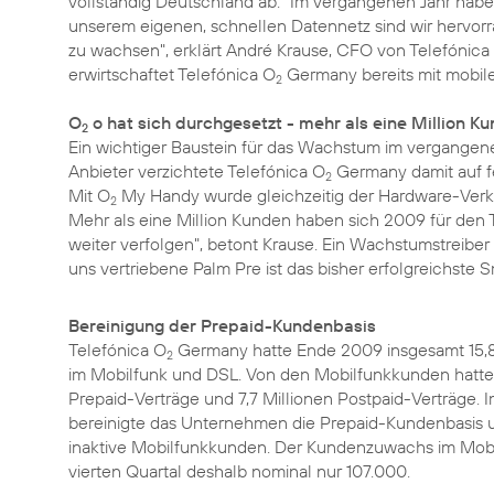
vollständig Deutschland ab. "Im vergangenen Jahr habe
unserem eigenen, schnellen Datennetz sind wir hervor
zu wachsen", erklärt André Krause, CFO von Telefónica
erwirtschaftet Telefónica O
Germany bereits mit mobile
2
O
o hat sich durchgesetzt - mehr als eine Million K
2
Ein wichtiger Baustein für das Wachstum im vergangen
Anbieter verzichtete Telefónica O
Germany damit auf fe
2
Mit O
My Handy wurde gleichzeitig der Hardware-Verka
2
Mehr als eine Million Kunden haben sich 2009 für den 
weiter verfolgen", betont Krause. Ein Wachstumstreibe
uns vertriebene Palm Pre ist das bisher erfolgreichste
Bereinigung der Prepaid-Kundenbasis
Telefónica O
Germany hatte Ende 2009 insgesamt 15,8
2
im Mobilfunk und DSL. Von den Mobilfunkkunden hatten
Prepaid-Verträge und 7,7 Millionen Postpaid-Verträge. I
bereinigte das Unternehmen die Prepaid-Kundenbasis
inaktive Mobilfunkkunden. Der Kundenzuwachs im Mobi
vierten Quartal deshalb nominal nur 107.000.