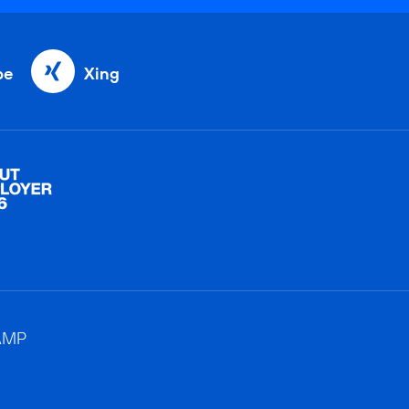
be
Xing
AMP