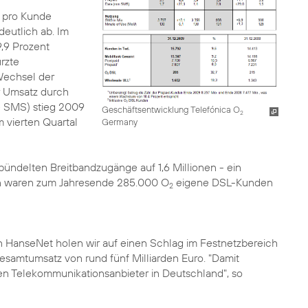
 pro Kunde
eutlich ab. Im
9,9 Prozent
rzte
Wechsel der
er Umsatz durch
e SMS) stieg 2009
Geschäftsentwicklung Telefónica O
2
 vierten Quartal
Germany
ündelten Breitbandzugänge auf 1,6 Millionen - ein
n waren zum Jahresende 285.000 O
eigene DSL-Kunden
2
n HanseNet
holen wir auf einen Schlag im Festnetzbereich
samtumsatz von rund fünf Milliarden Euro. "Damit
erten Telekommunikationsanbieter in Deutschland", so