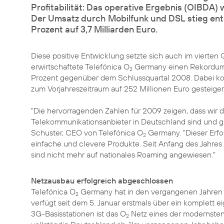
Profitabilität: Das operative Ergebnis (OIBDA) 
Der Umsatz durch Mobilfunk und DSL stieg en
Prozent auf 3,7 Milliarden Euro.
Diese positive Entwicklung setzte sich auch im vierte
erwirtschaftete Telefónica O
Germany einen Rekordumsa
2
Prozent gegenüber dem Schlussquartal 2008. Dabei kon
zum Vorjahreszeitraum auf 252 Millionen Euro gesteige
"Die hervorragenden Zahlen für 2009 zeigen, dass wir
Telekommunikationsanbieter in Deutschland sind und glei
Schuster, CEO von Telefónica O
Germany. "Dieser Erfo
2
einfache und clevere Produkte. Seit Anfang des Jahre
sind nicht mehr auf nationales Roaming angewiesen."
Netzausbau erfolgreich abgeschlossen
Telefónica O
Germany hat in den vergangenen Jahren ru
2
verfügt seit dem 5. Januar erstmals über ein komplett
ei
3G-Basisstationen ist das O
Netz eines der modernste
2