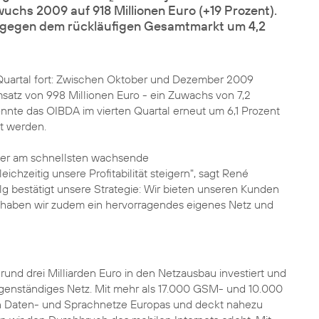
wuchs 2009 auf 918 Millionen Euro (+19 Prozent).
tgegen dem rückläufigen Gesamtmarkt um 4,2
n Quartal fort: Zwischen Oktober und Dezember 2009
tz von 998 Millionen Euro - ein Zuwachs von 7,2
nte das OIBDA im vierten Quartal erneut um 6,1 Prozent
rt werden.
 der am schnellsten wachsende
chzeitig unsere Profitabilität steigern", sagt René
lg bestätigt unsere Strategie: Wir bieten unseren Kunden
s haben wir zudem ein hervorragendes eigenes Netz und
nd drei Milliarden Euro in den Netzausbau investiert und
genständiges Netz
. Mit mehr als 17.000 GSM- und 10.000
n Daten- und Sprachnetze Europas und deckt nahezu