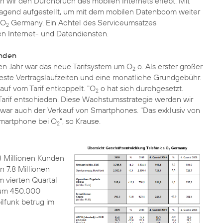
n wir den Durchbruch des mobilen Internets erlebt. Mit
ragend aufgestellt, um mit dem mobilen Datenboom weiter
 O
Germany. Ein Achtel des Serviceumsatzes
2
n Internet- und Datendiensten.
unden
en Jahr war das neue Tarifsystem um O
o. Als erster großer
2
ste Vertragslaufzeiten und eine monatliche Grundgebühr.
uf vom Tarif entkoppelt. "O
o hat sich durchgesetzt.
2
Tarif entschieden. Diese Wachstumsstrategie werden wir
r war auch der Verkauf von Smartphones. "Das exklusiv von
 Smartphone bei O
", so Krause.
2
 Millionen Kunden
 7,8 Millionen
m vierten Quartal
 um 450.000
lfunk betrug im