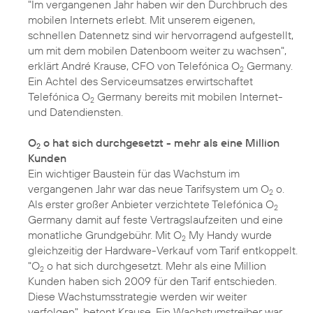
"Im vergangenen Jahr haben wir den Durchbruch des
mobilen Internets erlebt. Mit unserem eigenen,
schnellen Datennetz sind wir hervorragend aufgestellt,
um mit dem mobilen Datenboom weiter zu wachsen",
erklärt André Krause, CFO von Telefónica O
Germany.
2
Ein Achtel des Serviceumsatzes erwirtschaftet
Telefónica O
Germany bereits mit mobilen Internet-
2
und Datendiensten.
O
o hat sich durchgesetzt - mehr als eine Million
2
Kunden
Ein wichtiger Baustein für das Wachstum im
vergangenen Jahr war das neue Tarifsystem um O
o.
2
Als erster großer Anbieter verzichtete Telefónica O
2
Germany damit auf feste Vertragslaufzeiten und eine
monatliche Grundgebühr. Mit O
My Handy wurde
2
gleichzeitig der Hardware-Verkauf vom Tarif entkoppelt.
"O
o hat sich durchgesetzt. Mehr als eine Million
2
Kunden haben sich 2009 für den Tarif entschieden.
Diese Wachstumsstrategie werden wir weiter
verfolgen", betont Krause. Ein Wachstumstreiber war