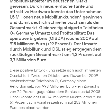
Mobilfunkanbieter im deutschen Markt
gewesen. Durch neue, einfache Tarife und
attraktive Hardware konnte das Unternehmen
1,5 Millionen neue Mobilfunkkunden* gewinnen
und damit deutlich schneller wachsen als der
Gesamtmarkt. Gleichzeitig steigerte Telefónica
O
Germany Umsatz und Profitabilität: Das
2
operative Ergebnis (OIBDA) wuchs 2009 auf
918 Millionen Euro (+19 Prozent). Der Umsatz
durch Mobilfunk und DSL stieg entgegen dem
rückläufigen Gesamtmarkt um 4,2 Prozent auf
3,7 Milliarden Euro.
Diese positive Entwicklung setzte sich auch im vierten
Quartal fort: Zwischen Oktober und Dezember 2009
erwirtschaftete Telefónica O
Germany einen
2
Rekordumsatz von 998 Millionen Euro - ein Zuwachs
von 7,2 Prozent gegenüber dem Schlussquartal 2008.
Dabei konnte das OIBDA im vierten Quartal erneut um
6,1 Prozent zum Vorjahreszeitraum auf 252 Millionen
Euro gesteigert werden.