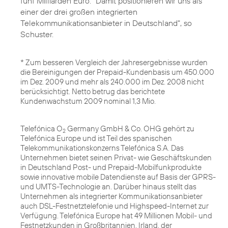
fünf Milliarden Euro. "Damit positionieren wir uns als
einer der drei großen integrierten
Telekommunikationsanbieter in Deutschland", so
Schuster.
* Zum besseren Vergleich der Jahresergebnisse wurden
die Bereinigungen der Prepaid-Kundenbasis um 450.000
im Dez. 2009 und mehr als 240.000 im Dez. 2008 nicht
berücksichtigt. Netto betrug das berichtete
Kundenwachstum 2009 nominal 1,3 Mio.
Telefónica O
Germany GmbH & Co. OHG gehört zu
2
Telefónica Europe und ist Teil des spanischen
Telekommunikationskonzerns Telefónica S.A. Das
Unternehmen bietet seinen Privat- wie Geschäftskunden
in Deutschland Post- und Prepaid-Mobilfunkprodukte
sowie innovative mobile Datendienste auf Basis der GPRS-
und UMTS-Technologie an. Darüber hinaus stellt das
Unternehmen als integrierter Kommunikationsanbieter
auch DSL-Festnetztelefonie und Highspeed-Internet zur
Verfügung. Telefónica Europe hat 49 Millionen Mobil- und
Festnetzkunden in Großbritannien, Irland, der