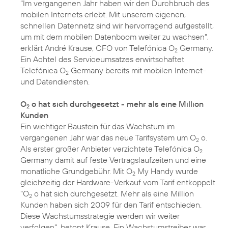
"Im vergangenen Jahr haben wir den Durchbruch des
mobilen Internets erlebt. Mit unserem eigenen,
schnellen Datennetz sind wir hervorragend aufgestellt,
um mit dem mobilen Datenboom weiter zu wachsen",
erklärt André Krause, CFO von Telefónica O
Germany.
2
Ein Achtel des Serviceumsatzes erwirtschaftet
Telefónica O
Germany bereits mit mobilen Internet-
2
und Datendiensten.
O
o hat sich durchgesetzt - mehr als eine Million
2
Kunden
Ein wichtiger Baustein für das Wachstum im
vergangenen Jahr war das neue Tarifsystem um O
o.
2
Als erster großer Anbieter verzichtete Telefónica O
2
Germany damit auf feste Vertragslaufzeiten und eine
monatliche Grundgebühr. Mit O
My Handy wurde
2
gleichzeitig der Hardware-Verkauf vom Tarif entkoppelt.
"O
o hat sich durchgesetzt. Mehr als eine Million
2
Kunden haben sich 2009 für den Tarif entschieden.
Diese Wachstumsstrategie werden wir weiter
verfolgen", betont Krause. Ein Wachstumstreiber war