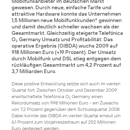
Mobilfunkanbieter im deutschen Markt
gewesen. Durch neue, einfache Tarife und
attraktive Hardware konnte das Unternehmen
1,5 Millionen neue Mobilfunkkunden* gewinnen
und damit deutlich schneller wachsen als der
Gesamtmarkt. Gleichzeitig steigerte Telefónica
O
Germany Umsatz und Profitabilität: Das
2
operative Ergebnis (OIBDA) wuchs 2009 auf
918 Millionen Euro (+19 Prozent). Der Umsatz
durch Mobilfunk und DSL stieg entgegen dem
rückläufigen Gesamtmarkt um 4,2 Prozent auf
3,7 Milliarden Euro.
Diese positive Entwicklung setzte sich auch im vierten
Quartal fort: Zwischen Oktober und Dezember 2009
erwirtschaftete Telefónica O
Germany einen
2
Rekordumsatz von 998 Millionen Euro - ein Zuwachs
von 7,2 Prozent gegenüber dem Schlussquartal 2008.
Dabei konnte das OIBDA im vierten Quartal erneut um
6,1 Prozent zum Vorjahreszeitraum auf 252 Millionen
Euro gesteigert werden.