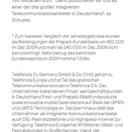
fünf Milliarden Euro. "Damit positionieren wir uns als
einer der drei großen integrierten
Telekommunikationsanbieter in Deutschland", so
Schuster.
* Zum besseren Vergleich der Jahresergebnisse wurden
die Bereinigungen der Prepaid-Kundenbasis um 450.000
im Dez. 2009 und mehr als 240.000 im Dez. 2008 nicht
berücksichtigt. Netto betrug das berichtete
Kundenwachstum 2009 nominal 1,3 Mio.
Telefónica O
Germany GmbH & Co. OHG gehört zu
2
Telefónica Europe und ist Teil des spanischen
Telekommunikationskonzerns Telefónica S.A. Das
Unternehmen bietet seinen Privat- wie Geschäftskunden
in Deutschland Post- und Prepaid-Mobilfunkprodukte
sowie innovative mobile Datendienste auf Basis der GPRS-
und UMTS-Technologie an. Darüber hinaus stellt das
Unternehmen als integrierter Kommunikationsanbieter
auch DSL-Festnetztelefonie und Highspeed-Internet zur
Verfügung. Telefónica Europe hat 49 Millionen Mobil- und
Festnetzkunden in Großbritannien, Irland, der