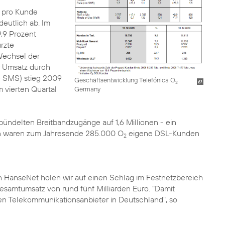
 pro Kunde
eutlich ab. Im
9,9 Prozent
rzte
Wechsel der
er Umsatz durch
e SMS) stieg 2009
Geschäftsentwicklung Telefónica O
2
 vierten Quartal
Germany
ündelten Breitbandzugänge auf 1,6 Millionen - ein
n waren zum Jahresende 285.000 O
eigene DSL-Kunden
2
n HanseNet
holen wir auf einen Schlag im Festnetzbereich
samtumsatz von rund fünf Milliarden Euro. "Damit
erten Telekommunikationsanbieter in Deutschland", so