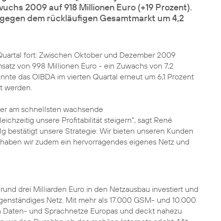
wuchs 2009 auf 918 Millionen Euro (+19 Prozent).
tgegen dem rückläufigen Gesamtmarkt um 4,2
n Quartal fort: Zwischen Oktober und Dezember 2009
tz von 998 Millionen Euro - ein Zuwachs von 7,2
nte das OIBDA im vierten Quartal erneut um 6,1 Prozent
rt werden.
 der am schnellsten wachsende
chzeitig unsere Profitabilität steigern", sagt René
lg bestätigt unsere Strategie: Wir bieten unseren Kunden
s haben wir zudem ein hervorragendes eigenes Netz und
nd drei Milliarden Euro in den Netzausbau investiert und
genständiges Netz
. Mit mehr als 17.000 GSM- und 10.000
n Daten- und Sprachnetze Europas und deckt nahezu