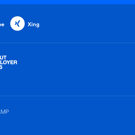
be
Xing
AMP