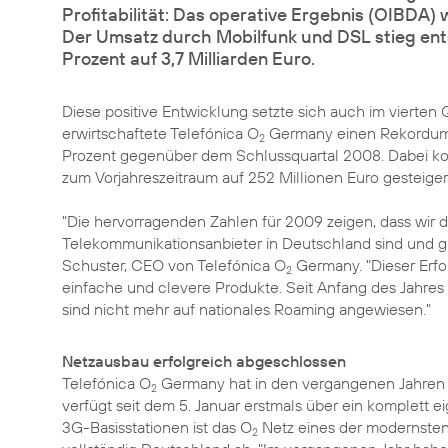
Profitabilität: Das operative Ergebnis (OIBDA) 
Der Umsatz durch Mobilfunk und DSL stieg en
Prozent auf 3,7 Milliarden Euro.
Diese positive Entwicklung setzte sich auch im vierte
erwirtschaftete Telefónica O
Germany einen Rekordumsa
2
Prozent gegenüber dem Schlussquartal 2008. Dabei kon
zum Vorjahreszeitraum auf 252 Millionen Euro gesteige
"Die hervorragenden Zahlen für 2009 zeigen, dass wir
Telekommunikationsanbieter in Deutschland sind und glei
Schuster, CEO von Telefónica O
Germany. "Dieser Erfo
2
einfache und clevere Produkte. Seit Anfang des Jahre
sind nicht mehr auf nationales Roaming angewiesen."
Netzausbau erfolgreich abgeschlossen
Telefónica O
Germany hat in den vergangenen Jahren ru
2
verfügt seit dem 5. Januar erstmals über ein komplett
ei
3G-Basisstationen ist das O
Netz eines der modernste
2