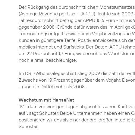
Der Rückgang des durchschnittlichen Monatsumsatzes
(Average Revenue per User - ARPU) flachte sich 2009 d
Jahresdurchschnitt betrug der ARPU 15,6 Euro - minus 
gegenüber 2008. Gründe dafür waren das im April gekü
Terminierungsentgelt sowie der im Vorjahr vollzogene 
Kunden in günstigere Tarife. Positiv entwickelte sich d
mobiles Internet und Surfsticks: Der Daten-ARPU (ohn
um 22 Prozent auf 1,7 Euro, wobei sich das Wachstum im
noch einmal beschleunigte.
Im DSL-Wholesalegeschäft stieg 2009 die Zahl der entb
Zuwachs von 19 Prozent gegenüber dem Vorjahr. Davo
- rund ein Drittel mehr als 2008.
Wachstum mit HanseNet
"Mit dem vor wenigen Tagen abgeschlossenen
Kauf vo
auf", sagt Schuster. Beide Unternehmen haben einen Ge
positionieren wir uns als einer der drei großen integri
Schuster.