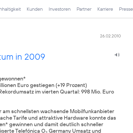
haltigkeit
Kunden
Investoren
Partner
Karriere
Presse
26.02.2010
tum in 2009
 gewonnen*
lionen Euro gestiegen (+19 Prozent)
 Rekordumsatz im vierten Quartal: 998 Mio. Euro
r am schnellsten wachsende Mobilfunkanbieter
ache Tarife und attraktive Hardware konnte das
en* gewinnen und damit deutlich schneller
igerte Telefónica O
Germany Umsatz und
2