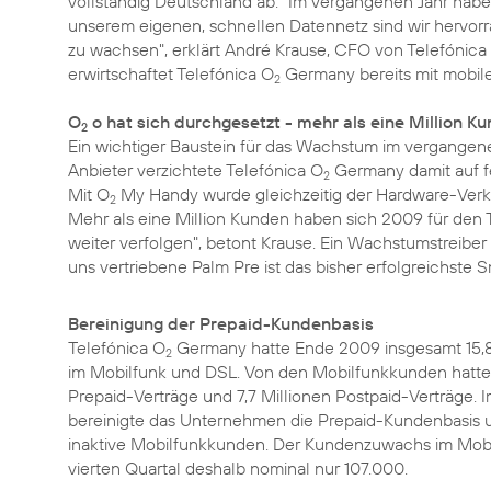
vollständig Deutschland ab. "Im vergangenen Jahr habe
unserem eigenen, schnellen Datennetz sind wir hervor
zu wachsen", erklärt André Krause, CFO von Telefónica
erwirtschaftet Telefónica O
Germany bereits mit mobile
2
O
o hat sich durchgesetzt - mehr als eine Million K
2
Ein wichtiger Baustein für das Wachstum im vergangen
Anbieter verzichtete Telefónica O
Germany damit auf fe
2
Mit O
My Handy wurde gleichzeitig der Hardware-Verka
2
Mehr als eine Million Kunden haben sich 2009 für den 
weiter verfolgen", betont Krause. Ein Wachstumstreibe
uns vertriebene Palm Pre ist das bisher erfolgreichste
Bereinigung der Prepaid-Kundenbasis
Telefónica O
Germany hatte Ende 2009 insgesamt 15,8
2
im Mobilfunk und DSL. Von den Mobilfunkkunden hatten
Prepaid-Verträge und 7,7 Millionen Postpaid-Verträge. I
bereinigte das Unternehmen die Prepaid-Kundenbasis
inaktive Mobilfunkkunden. Der Kundenzuwachs im Mobi
vierten Quartal deshalb nominal nur 107.000.