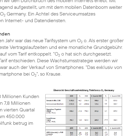
n wir den Durchbruch des mobilen Internets erlebt. Mit
ragend aufgestellt, um mit dem mobilen Datenboom weiter
 O
Germany. Ein Achtel des Serviceumsatzes
2
n Internet- und Datendiensten.
unden
en Jahr war das neue Tarifsystem um O
o. Als erster großer
2
ste Vertragslaufzeiten und eine monatliche Grundgebühr.
uf vom Tarif entkoppelt. "O
o hat sich durchgesetzt.
2
Tarif entschieden. Diese Wachstumsstrategie werden wir
r war auch der Verkauf von Smartphones. "Das exklusiv von
 Smartphone bei O
", so Krause.
2
 Millionen Kunden
 7,8 Millionen
m vierten Quartal
 um 450.000
lfunk betrug im