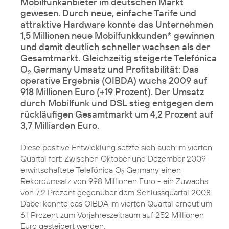
Mobilfunkanbieter im deutschen Markt
gewesen. Durch neue, einfache Tarife und
attraktive Hardware konnte das Unternehmen
1,5 Millionen neue Mobilfunkkunden* gewinnen
und damit deutlich schneller wachsen als der
Gesamtmarkt. Gleichzeitig steigerte Telefónica
O
Germany Umsatz und Profitabilität: Das
2
operative Ergebnis (OIBDA) wuchs 2009 auf
918 Millionen Euro (+19 Prozent). Der Umsatz
durch Mobilfunk und DSL stieg entgegen dem
rückläufigen Gesamtmarkt um 4,2 Prozent auf
3,7 Milliarden Euro.
Diese positive Entwicklung setzte sich auch im vierten
Quartal fort: Zwischen Oktober und Dezember 2009
erwirtschaftete Telefónica O
Germany einen
2
Rekordumsatz von 998 Millionen Euro - ein Zuwachs
von 7,2 Prozent gegenüber dem Schlussquartal 2008.
Dabei konnte das OIBDA im vierten Quartal erneut um
6,1 Prozent zum Vorjahreszeitraum auf 252 Millionen
Euro gesteigert werden.