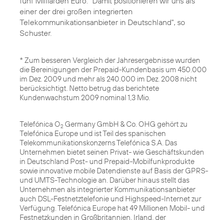
fünf Milliarden Euro. "Damit positionieren wir uns als
einer der drei großen integrierten
Telekommunikationsanbieter in Deutschland", so
Schuster.
* Zum besseren Vergleich der Jahresergebnisse wurden
die Bereinigungen der Prepaid-Kundenbasis um 450.000
im Dez. 2009 und mehr als 240.000 im Dez. 2008 nicht
berücksichtigt. Netto betrug das berichtete
Kundenwachstum 2009 nominal 1,3 Mio.
Telefónica O
Germany GmbH & Co. OHG gehört zu
2
Telefónica Europe und ist Teil des spanischen
Telekommunikationskonzerns Telefónica S.A. Das
Unternehmen bietet seinen Privat- wie Geschäftskunden
in Deutschland Post- und Prepaid-Mobilfunkprodukte
sowie innovative mobile Datendienste auf Basis der GPRS-
und UMTS-Technologie an. Darüber hinaus stellt das
Unternehmen als integrierter Kommunikationsanbieter
auch DSL-Festnetztelefonie und Highspeed-Internet zur
Verfügung. Telefónica Europe hat 49 Millionen Mobil- und
Festnetzkunden in Großbritannien, Irland, der