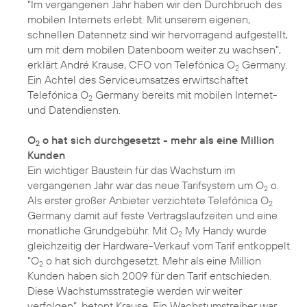
"Im vergangenen Jahr haben wir den Durchbruch des
mobilen Internets erlebt. Mit unserem eigenen,
schnellen Datennetz sind wir hervorragend aufgestellt,
um mit dem mobilen Datenboom weiter zu wachsen",
erklärt André Krause, CFO von Telefónica O
Germany.
2
Ein Achtel des Serviceumsatzes erwirtschaftet
Telefónica O
Germany bereits mit mobilen Internet-
2
und Datendiensten.
O
o hat sich durchgesetzt - mehr als eine Million
2
Kunden
Ein wichtiger Baustein für das Wachstum im
vergangenen Jahr war das neue Tarifsystem um O
o.
2
Als erster großer Anbieter verzichtete Telefónica O
2
Germany damit auf feste Vertragslaufzeiten und eine
monatliche Grundgebühr. Mit O
My Handy wurde
2
gleichzeitig der Hardware-Verkauf vom Tarif entkoppelt.
"O
o hat sich durchgesetzt. Mehr als eine Million
2
Kunden haben sich 2009 für den Tarif entschieden.
Diese Wachstumsstrategie werden wir weiter
verfolgen", betont Krause. Ein Wachstumstreiber war