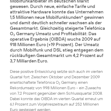
Mobilfunkanbieter im deutschen Markt
gewesen. Durch neue, einfache Tarife und
attraktive Hardware konnte das Unternehmen
1,5 Millionen neue Mobilfunkkunden* gewinnen
und damit deutlich schneller wachsen als der
Gesamtmarkt. Gleichzeitig steigerte Telefónica
O
Germany Umsatz und Profitabilität: Das
2
operative Ergebnis (OIBDA) wuchs 2009 auf
918 Millionen Euro (+19 Prozent). Der Umsatz
durch Mobilfunk und DSL stieg entgegen dem
rückläufigen Gesamtmarkt um 4,2 Prozent auf
3,7 Milliarden Euro.
Diese positive Entwicklung setzte sich auch im vierten
Quartal fort: Zwischen Oktober und Dezember 2009
erwirtschaftete Telefónica O
Germany einen
2
Rekordumsatz von 998 Millionen Euro - ein Zuwachs
von 7,2 Prozent gegenüber dem Schlussquartal 2008.
Dabei konnte das OIBDA im vierten Quartal erneut um
6,1 Prozent zum Vorjahreszeitraum auf 252 Millionen
Euro gesteigert werden.