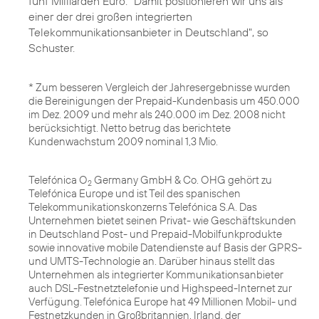
fünf Milliarden Euro. "Damit positionieren wir uns als
einer der drei großen integrierten
Telekommunikationsanbieter in Deutschland", so
Schuster.
* Zum besseren Vergleich der Jahresergebnisse wurden
die Bereinigungen der Prepaid-Kundenbasis um 450.000
im Dez. 2009 und mehr als 240.000 im Dez. 2008 nicht
berücksichtigt. Netto betrug das berichtete
Kundenwachstum 2009 nominal 1,3 Mio.
Telefónica O
Germany GmbH & Co. OHG gehört zu
2
Telefónica Europe und ist Teil des spanischen
Telekommunikationskonzerns Telefónica S.A. Das
Unternehmen bietet seinen Privat- wie Geschäftskunden
in Deutschland Post- und Prepaid-Mobilfunkprodukte
sowie innovative mobile Datendienste auf Basis der GPRS-
und UMTS-Technologie an. Darüber hinaus stellt das
Unternehmen als integrierter Kommunikationsanbieter
auch DSL-Festnetztelefonie und Highspeed-Internet zur
Verfügung. Telefónica Europe hat 49 Millionen Mobil- und
Festnetzkunden in Großbritannien, Irland, der