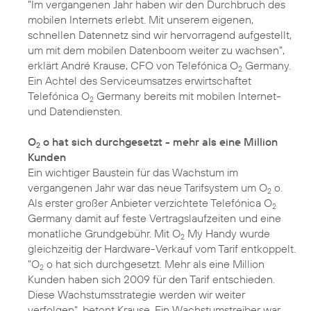
"Im vergangenen Jahr haben wir den Durchbruch des
mobilen Internets erlebt. Mit unserem eigenen,
schnellen Datennetz sind wir hervorragend aufgestellt,
um mit dem mobilen Datenboom weiter zu wachsen",
erklärt André Krause, CFO von Telefónica O
Germany.
2
Ein Achtel des Serviceumsatzes erwirtschaftet
Telefónica O
Germany bereits mit mobilen Internet-
2
und Datendiensten.
O
o hat sich durchgesetzt - mehr als eine Million
2
Kunden
Ein wichtiger Baustein für das Wachstum im
vergangenen Jahr war das neue Tarifsystem um O
o.
2
Als erster großer Anbieter verzichtete Telefónica O
2
Germany damit auf feste Vertragslaufzeiten und eine
monatliche Grundgebühr. Mit O
My Handy wurde
2
gleichzeitig der Hardware-Verkauf vom Tarif entkoppelt.
"O
o hat sich durchgesetzt. Mehr als eine Million
2
Kunden haben sich 2009 für den Tarif entschieden.
Diese Wachstumsstrategie werden wir weiter
verfolgen", betont Krause. Ein Wachstumstreiber war