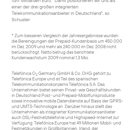
fünf Milliarden Euro. "Damit positionieren wir uns als
einer der drei großen integrierten
Telekommunikationsanbieter in Deutschland", so
Schuster.
* Zum besseren Vergleich der Jahresergebnisse wurden
die Bereinigungen der Prepaid-Kundenbasis um 450.000
im Dez. 2009 und mehr als 240.000 im Dez. 2008 nicht
berücksichtigt. Netto betrug das berichtete
Kundenwachstum 2009 nominal 1,3 Mio.
Telefónica O
Germany GmbH & Co. OHG gehört zu
2
Telefónica Europe und ist Teil des spanischen
Telekommunikationskonzerns Telefónica S.A. Das
Unternehmen bietet seinen Privat- wie Geschäftskunden
in Deutschland Post- und Prepaid-Mobilfunkprodukte
sowie innovative mobile Datendienste auf Basis der GPRS-
und UMTS-Technologie an. Darüber hinaus stellt das
Unternehmen als integrierter Kommunikationsanbieter
auch DSL-Festnetztelefonie und Highspeed-Internet zur
Verfügung. Telefónica Europe hat 49 Millionen Mobil- und
Festnetzkunden in Großbritannien, Irland, der