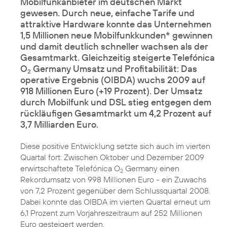
Mobilfunkanbieter im deutschen Markt
gewesen. Durch neue, einfache Tarife und
attraktive Hardware konnte das Unternehmen
1,5 Millionen neue Mobilfunkkunden* gewinnen
und damit deutlich schneller wachsen als der
Gesamtmarkt. Gleichzeitig steigerte Telefónica
O
Germany Umsatz und Profitabilität: Das
2
operative Ergebnis (OIBDA) wuchs 2009 auf
918 Millionen Euro (+19 Prozent). Der Umsatz
durch Mobilfunk und DSL stieg entgegen dem
rückläufigen Gesamtmarkt um 4,2 Prozent auf
3,7 Milliarden Euro.
Diese positive Entwicklung setzte sich auch im vierten
Quartal fort: Zwischen Oktober und Dezember 2009
erwirtschaftete Telefónica O
Germany einen
2
Rekordumsatz von 998 Millionen Euro - ein Zuwachs
von 7,2 Prozent gegenüber dem Schlussquartal 2008.
Dabei konnte das OIBDA im vierten Quartal erneut um
6,1 Prozent zum Vorjahreszeitraum auf 252 Millionen
Euro gesteigert werden.