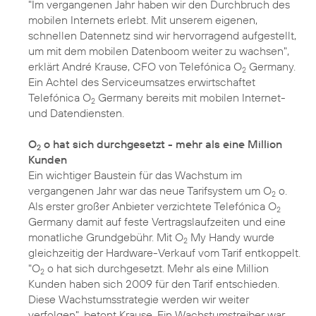
"Im vergangenen Jahr haben wir den Durchbruch des
mobilen Internets erlebt. Mit unserem eigenen,
schnellen Datennetz sind wir hervorragend aufgestellt,
um mit dem mobilen Datenboom weiter zu wachsen",
erklärt André Krause, CFO von Telefónica O
Germany.
2
Ein Achtel des Serviceumsatzes erwirtschaftet
Telefónica O
Germany bereits mit mobilen Internet-
2
und Datendiensten.
O
o hat sich durchgesetzt - mehr als eine Million
2
Kunden
Ein wichtiger Baustein für das Wachstum im
vergangenen Jahr war das neue Tarifsystem um O
o.
2
Als erster großer Anbieter verzichtete Telefónica O
2
Germany damit auf feste Vertragslaufzeiten und eine
monatliche Grundgebühr. Mit O
My Handy wurde
2
gleichzeitig der Hardware-Verkauf vom Tarif entkoppelt.
"O
o hat sich durchgesetzt. Mehr als eine Million
2
Kunden haben sich 2009 für den Tarif entschieden.
Diese Wachstumsstrategie werden wir weiter
verfolgen", betont Krause. Ein Wachstumstreiber war