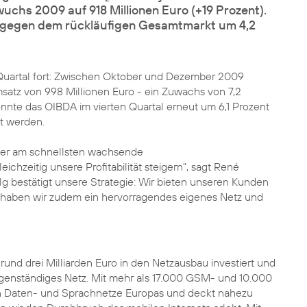
wuchs 2009 auf 918 Millionen Euro (+19 Prozent).
tgegen dem rückläufigen Gesamtmarkt um 4,2
n Quartal fort: Zwischen Oktober und Dezember 2009
tz von 998 Millionen Euro - ein Zuwachs von 7,2
nte das OIBDA im vierten Quartal erneut um 6,1 Prozent
rt werden.
 der am schnellsten wachsende
chzeitig unsere Profitabilität steigern", sagt René
lg bestätigt unsere Strategie: Wir bieten unseren Kunden
s haben wir zudem ein hervorragendes eigenes Netz und
nd drei Milliarden Euro in den Netzausbau investiert und
genständiges Netz
. Mit mehr als 17.000 GSM- und 10.000
n Daten- und Sprachnetze Europas und deckt nahezu