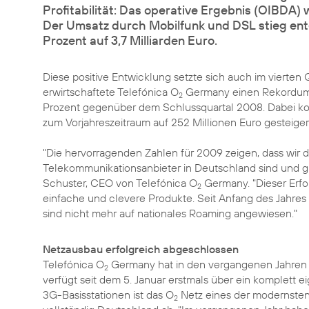
Profitabilität: Das operative Ergebnis (OIBDA) 
Der Umsatz durch Mobilfunk und DSL stieg en
Prozent auf 3,7 Milliarden Euro.
Diese positive Entwicklung setzte sich auch im vierte
erwirtschaftete Telefónica O
Germany einen Rekordumsa
2
Prozent gegenüber dem Schlussquartal 2008. Dabei kon
zum Vorjahreszeitraum auf 252 Millionen Euro gesteige
"Die hervorragenden Zahlen für 2009 zeigen, dass wir
Telekommunikationsanbieter in Deutschland sind und glei
Schuster, CEO von Telefónica O
Germany. "Dieser Erfo
2
einfache und clevere Produkte. Seit Anfang des Jahre
sind nicht mehr auf nationales Roaming angewiesen."
Netzausbau erfolgreich abgeschlossen
Telefónica O
Germany hat in den vergangenen Jahren ru
2
verfügt seit dem 5. Januar erstmals über ein komplett
ei
3G-Basisstationen ist das O
Netz eines der modernste
2