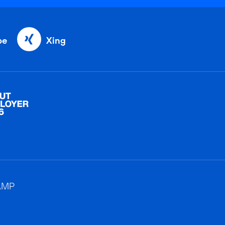
be
Xing
AMP