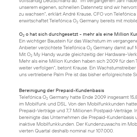
vollständig Deutschland ab. "Im vergangenen Jahr habe
unserem eigenen, schnellen Datennetz sind wir hervor
zu wachsen", erklärt André Krause, CFO von Telefónica
erwirtschaftet Telefónica O
Germany bereits mit mobile
2
O
o hat sich durchgesetzt - mehr als eine Million K
2
Ein wichtiger Baustein für das Wachstum im vergangen
Anbieter verzichtete Telefónica O
Germany damit auf fe
2
Mit O
My Handy wurde gleichzeitig der Hardware-Verka
2
Mehr als eine Million Kunden haben sich 2009 für den 
weiter verfolgen", betont Krause. Ein Wachstumstreibe
uns vertriebene Palm Pre ist das bisher erfolgreichste
Bereinigung der Prepaid-Kundenbasis
Telefónica O
Germany hatte Ende 2009 insgesamt 15,8
2
im Mobilfunk und DSL. Von den Mobilfunkkunden hatten
Prepaid-Verträge und 7,7 Millionen Postpaid-Verträge. I
bereinigte das Unternehmen die Prepaid-Kundenbasis
inaktive Mobilfunkkunden. Der Kundenzuwachs im Mobi
vierten Quartal deshalb nominal nur 107.000.