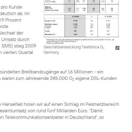
 pro Kunde
eutlich ab. Im
9,9 Prozent
rzte
Wechsel der
er Umsatz durch
e SMS) stieg 2009
Geschäftsentwicklung Telefónica O
2
 vierten Quartal
Germany
ündelten Breitbandzugänge auf 1,6 Millionen - ein
n waren zum Jahresende 285.000 O
eigene DSL-Kunden
2
n HanseNet
holen wir auf einen Schlag im Festnetzbereich
samtumsatz von rund fünf Milliarden Euro. "Damit
erten Telekommunikationsanbieter in Deutschland", so