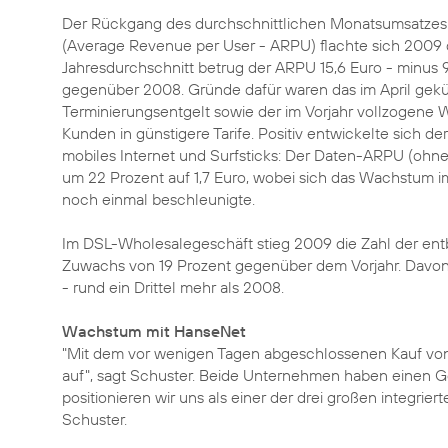
Der Rückgang des durchschnittlichen Monatsumsatzes
(Average Revenue per User - ARPU) flachte sich 2009 d
Jahresdurchschnitt betrug der ARPU 15,6 Euro - minus 
gegenüber 2008. Gründe dafür waren das im April gekü
Terminierungsentgelt sowie der im Vorjahr vollzogene 
Kunden in günstigere Tarife. Positiv entwickelte sich d
mobiles Internet und Surfsticks: Der Daten-ARPU (ohn
um 22 Prozent auf 1,7 Euro, wobei sich das Wachstum im
noch einmal beschleunigte.
Im DSL-Wholesalegeschäft stieg 2009 die Zahl der entb
Zuwachs von 19 Prozent gegenüber dem Vorjahr. Davo
- rund ein Drittel mehr als 2008.
Wachstum mit HanseNet
"Mit dem vor wenigen Tagen abgeschlossenen
Kauf vo
auf", sagt Schuster. Beide Unternehmen haben einen Ge
positionieren wir uns als einer der drei großen integri
Schuster.