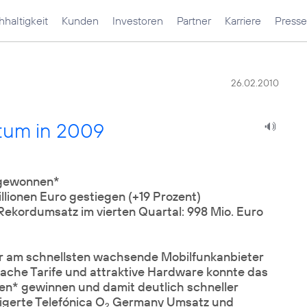
haltigkeit
Kunden
Investoren
Partner
Karriere
Presse
26.02.2010
tum in 2009
 gewonnen*
lionen Euro gestiegen (+19 Prozent)
 Rekordumsatz im vierten Quartal: 998 Mio. Euro
r am schnellsten wachsende Mobilfunkanbieter
ache Tarife und attraktive Hardware konnte das
en* gewinnen und damit deutlich schneller
igerte Telefónica O
Germany Umsatz und
2