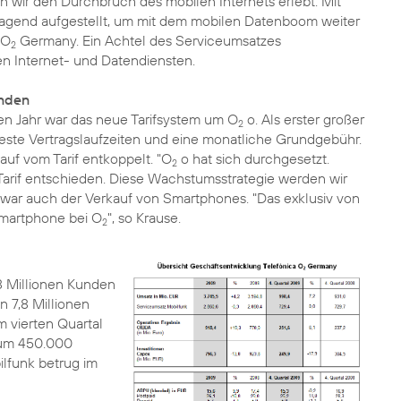
n wir den Durchbruch des mobilen Internets erlebt. Mit
ragend aufgestellt, um mit dem mobilen Datenboom weiter
 O
Germany. Ein Achtel des Serviceumsatzes
2
n Internet- und Datendiensten.
unden
en Jahr war das neue Tarifsystem um O
o. Als erster großer
2
ste Vertragslaufzeiten und eine monatliche Grundgebühr.
uf vom Tarif entkoppelt. "O
o hat sich durchgesetzt.
2
Tarif entschieden. Diese Wachstumsstrategie werden wir
r war auch der Verkauf von Smartphones. "Das exklusiv von
 Smartphone bei O
", so Krause.
2
 Millionen Kunden
 7,8 Millionen
m vierten Quartal
 um 450.000
lfunk betrug im