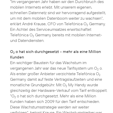
"Im vergangenen Jahr haben wir den Durchbruch des
mobilen Internets erlebt. Mit unserem eigenen,
schnellen Datennetz sind wir hervorragend aufgestellt,
um mit dem mobilen Datenboom weiter zu wachsen",
erklärt André Krause, CFO von Telefónica O
Germany.
2
Ein Achtel des Serviceumsatzes erwirtschaftet
Telefónica O
Germany bereits mit mobilen Internet-
2
und Datendiensten.
O
o hat sich durchgesetzt - mehr als eine Million
2
Kunden
Ein wichtiger Baustein für das Wachstum im
vergangenen Jahr war das neue Tarifsystem um O
o.
2
Als erster großer Anbieter verzichtete Telefónica O
2
Germany damit auf feste Vertragslaufzeiten und eine
monatliche Grundgebühr. Mit O
My Handy wurde
2
gleichzeitig der Hardware-Verkauf vom Tarif entkoppelt.
"O
o hat sich durchgesetzt. Mehr als eine Million
2
Kunden haben sich 2009 für den Tarif entschieden.
Diese Wachstumsstrategie werden wir weiter
verfolgen", betont Krause. Ein Wachstumstreiber war