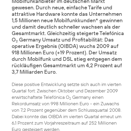
Mobilfunkanbieter im deutschen Markt
gewesen. Durch neue, einfache Tarife und
attraktive Hardware konnte das Unternehmen
1,5 Millionen neue Mobilfunkkunden* gewinnen
und damit deutlich schneller wachsen als der
Gesamtmarkt. Gleichzeitig steigerte Telefónica
O
Germany Umsatz und Profitabilität: Das
2
operative Ergebnis (OIBDA) wuchs 2009 auf
918 Millionen Euro (+19 Prozent). Der Umsatz
durch Mobilfunk und DSL stieg entgegen dem
rückläufigen Gesamtmarkt um 4,2 Prozent auf
3,7 Milliarden Euro.
Diese positive Entwicklung setzte sich auch im vierten
Quartal fort: Zwischen Oktober und Dezember 2009
erwirtschaftete Telefónica O
Germany einen
2
Rekordumsatz von 998 Millionen Euro - ein Zuwachs
von 7,2 Prozent gegenüber dem Schlussquartal 2008.
Dabei konnte das OIBDA im vierten Quartal erneut um
6,1 Prozent zum Vorjahreszeitraum auf 252 Millionen
Euro gesteigert werden.