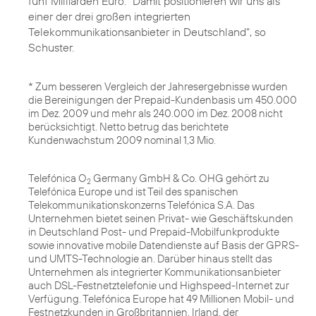
fünf Milliarden Euro. "Damit positionieren wir uns als
einer der drei großen integrierten
Telekommunikationsanbieter in Deutschland", so
Schuster.
* Zum besseren Vergleich der Jahresergebnisse wurden
die Bereinigungen der Prepaid-Kundenbasis um 450.000
im Dez. 2009 und mehr als 240.000 im Dez. 2008 nicht
berücksichtigt. Netto betrug das berichtete
Kundenwachstum 2009 nominal 1,3 Mio.
Telefónica O
Germany GmbH & Co. OHG gehört zu
2
Telefónica Europe und ist Teil des spanischen
Telekommunikationskonzerns Telefónica S.A. Das
Unternehmen bietet seinen Privat- wie Geschäftskunden
in Deutschland Post- und Prepaid-Mobilfunkprodukte
sowie innovative mobile Datendienste auf Basis der GPRS-
und UMTS-Technologie an. Darüber hinaus stellt das
Unternehmen als integrierter Kommunikationsanbieter
auch DSL-Festnetztelefonie und Highspeed-Internet zur
Verfügung. Telefónica Europe hat 49 Millionen Mobil- und
Festnetzkunden in Großbritannien, Irland, der