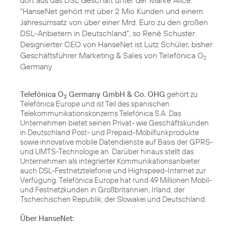
dort aus das DSL Geschäft unter der Marke Alice.
"HanseNet gehört mit über 2 Mio Kunden und einem
Jahresumsatz von über einer Mrd. Euro zu den großen
DSL-Anbietern in Deutschland", so René Schuster.
Designierter CEO von HanseNet ist Lutz Schüler, bisher
Geschäftsführer Marketing & Sales von Telefónica O
2
Germany.
Telefónica O
Germany GmbH & Co. OHG
gehört zu
2
Telefónica Europe und ist Teil des spanischen
Telekommunikationskonzerns Telefónica S.A. Das
Unternehmen bietet seinen Privat- wie Geschäftskunden
in Deutschland Post- und Prepaid-Mobilfunkprodukte
sowie innovative mobile Datendienste auf Basis der GPRS-
und UMTS-Technologie an. Darüber hinaus stellt das
Unternehmen als integrierter Kommunikationsanbieter
auch DSL-Festnetztelefonie und Highspeed-Internet zur
Verfügung. Telefónica Europe hat rund 49 Millionen Mobil-
und Festnetzkunden in Großbritannien, Irland, der
Tschechischen Republik, der Slowakei und Deutschland.
Über HanseNet: