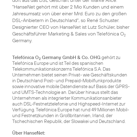
dort aus das DSL Geschäft unter der Marke Alice.
"HanseNet gehört mit über 2 Mio Kunden und einem
Jahresumsatz von über einer Mrd. Euro zu den großen
DSL-Anbietern in Deutschland", so René Schuster.
Designierter CEO von HanseNet ist Lutz Schüler, bisher
Geschäftsführer Marketing & Sales von Telefónica O
2
Germany.
Telefónica O
Germany GmbH & Co. OHG
gehört zu
2
Telefónica Europe und ist Teil des spanischen
Telekommunikationskonzerns Telefónica S.A. Das
Unternehmen bietet seinen Privat- wie Geschäftskunden
in Deutschland Post- und Prepaid-Mobilfunkprodukte
sowie innovative mobile Datendienste auf Basis der GPRS-
und UMTS-Technologie an. Darüber hinaus stellt das
Unternehmen als integrierter Kommunikationsanbieter
auch DSL-Festnetztelefonie und Highspeed-Internet zur
Verfügung. Telefónica Europe hat rund 49 Millionen Mobil-
und Festnetzkunden in Großbritannien, Irland, der
Tschechischen Republik, der Slowakei und Deutschland.
Über HanseNet: