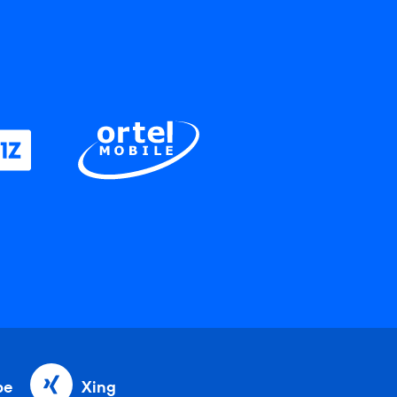
be
Xing