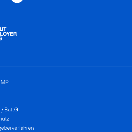
AMP
 / BattG
hutz
geberverfahren