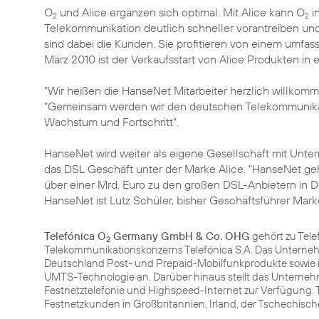
O
und Alice ergänzen sich optimal. Mit Alice kann O
in
2
2
Telekommunikation deutlich schneller vorantreiben u
sind dabei die Kunden. Sie profitieren von einem umfa
März 2010 ist der Verkaufsstart von Alice Produkten in 
"Wir heißen die HanseNet Mitarbeiter herzlich willkom
"Gemeinsam werden wir den deutschen Telekommunikati
Wachstum und Fortschritt".
HanseNet wird weiter als eigene Gesellschaft mit Unte
das DSL Geschäft unter der Marke Alice. "HanseNet ge
über einer Mrd. Euro zu den großen DSL-Anbietern in D
HanseNet ist Lutz Schüler, bisher Geschäftsführer Mark
Telefónica O
Germany GmbH & Co. OHG
gehört zu Tele
2
Telekommunikationskonzerns Telefónica S.A. Das Unterneh
Deutschland Post- und Prepaid-Mobilfunkprodukte sowie 
UMTS-Technologie an. Darüber hinaus stellt das Unterneh
Festnetztelefonie und Highspeed-Internet zur Verfügung. T
Festnetzkunden in Großbritannien, Irland, der Tschechisc