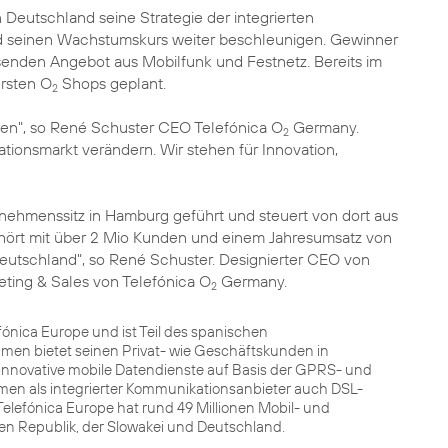
 Deutschland seine Strategie der integrierten
nd seinen Wachstumskurs weiter beschleunigen. Gewinner
ssenden Angebot aus Mobilfunk und Festnetz. Bereits im
ersten O
Shops geplant.
2
men", so René Schuster CEO Telefónica O
Germany.
2
onsmarkt verändern. Wir stehen für Innovation,
rnehmenssitz in Hamburg geführt und steuert von dort aus
hört mit über 2 Mio Kunden und einem Jahresumsatz von
eutschland", so René Schuster. Designierter CEO von
eting & Sales von Telefónica O
Germany.
2
fónica Europe und ist Teil des spanischen
men bietet seinen Privat- wie Geschäftskunden in
innovative mobile Datendienste auf Basis der GPRS- und
men als integrierter Kommunikationsanbieter auch DSL-
elefónica Europe hat rund 49 Millionen Mobil- und
hen Republik, der Slowakei und Deutschland.