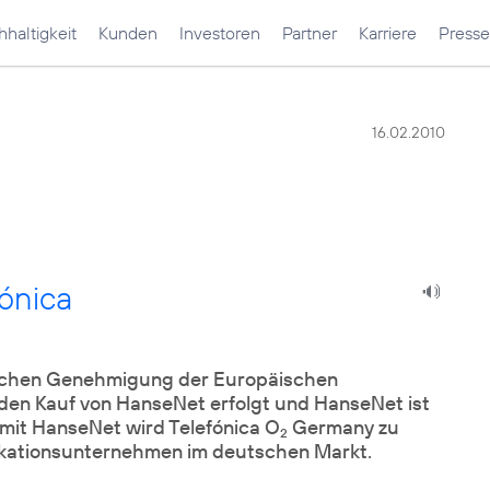
haltigkeit
Kunden
Investoren
Partner
Karriere
Presse
16.02.2010
fónica
chen Genehmigung der Europäischen
 den Kauf von HanseNet erfolgt und HanseNet ist
 mit HanseNet wird Telefónica O
Germany zu
2
ikationsunternehmen im deutschen Markt.