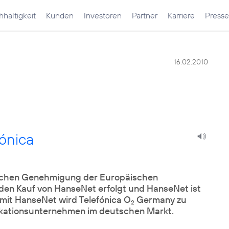
haltigkeit
Kunden
Investoren
Partner
Karriere
Presse
16.02.2010
fónica
chen Genehmigung der Europäischen
 den Kauf von HanseNet erfolgt und HanseNet ist
 mit HanseNet wird Telefónica O
Germany zu
2
ikationsunternehmen im deutschen Markt.