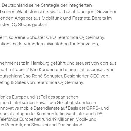
 Deutschland seine Strategie der integrierten
nd seinen Wachstumskurs weiter beschleunigen. Gewinner
ssenden Angebot aus Mobilfunk und Festnetz. Bereits im
ersten O
Shops geplant.
2
men", so René Schuster CEO Telefónica O
Germany.
2
onsmarkt verändern. Wir stehen für Innovation,
rnehmenssitz in Hamburg geführt und steuert von dort aus
hört mit über 2 Mio Kunden und einem Jahresumsatz von
eutschland", so René Schuster. Designierter CEO von
eting & Sales von Telefónica O
Germany.
2
fónica Europe und ist Teil des spanischen
men bietet seinen Privat- wie Geschäftskunden in
innovative mobile Datendienste auf Basis der GPRS- und
men als integrierter Kommunikationsanbieter auch DSL-
elefónica Europe hat rund 49 Millionen Mobil- und
hen Republik, der Slowakei und Deutschland.