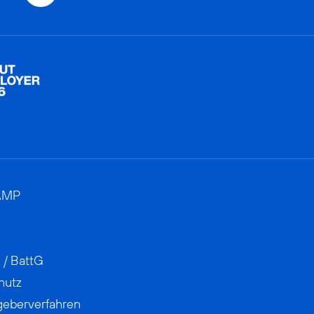
AMP
 / BattG
hutz
geberverfahren