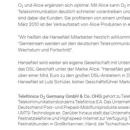
O
und Alice ergänzen sich optimal. Mit Alice kann O
in
2
2
Telekommunikation deutlich schneller vorantreiben u
sind dabei die Kunden. Sie profitieren von einem umfa
März 2010 ist der Verkaufsstart von Alice Produkten in 
"Wir heißen die HanseNet Mitarbeiter herzlich willkom
"Gemeinsam werden wir den deutschen Telekommunikati
Wachstum und Fortschritt".
HanseNet wird weiter als eigene Gesellschaft mit Unte
das DSL Geschäft unter der Marke Alice. "HanseNet ge
über einer Mrd. Euro zu den großen DSL-Anbietern in D
HanseNet ist Lutz Schüler, bisher Geschäftsführer Mark
Telefónica O
Germany GmbH & Co. OHG
gehört zu Tele
2
Telekommunikationskonzerns Telefónica S.A. Das Unterneh
Deutschland Post- und Prepaid-Mobilfunkprodukte sowie 
UMTS-Technologie an. Darüber hinaus stellt das Unterneh
Festnetztelefonie und Highspeed-Internet zur Verfügung. T
Festnetzkunden in Großbritannien, Irland, der Tschechisc