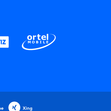
be
Xing