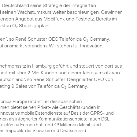
 Deutschland seine Strategie der integrierten
nd seinen Wachstumskurs weiter beschleunigen. Gewinner
ssenden Angebot aus Mobilfunk und Festnetz. Bereits im
ersten O
Shops geplant.
2
men", so René Schuster CEO Telefónica O
Germany.
2
onsmarkt verändern. Wir stehen für Innovation,
rnehmenssitz in Hamburg geführt und steuert von dort aus
hört mit über 2 Mio Kunden und einem Jahresumsatz von
eutschland", so René Schuster. Designierter CEO von
eting & Sales von Telefónica O
Germany.
2
fónica Europe und ist Teil des spanischen
men bietet seinen Privat- wie Geschäftskunden in
innovative mobile Datendienste auf Basis der GPRS- und
men als integrierter Kommunikationsanbieter auch DSL-
elefónica Europe hat rund 49 Millionen Mobil- und
hen Republik, der Slowakei und Deutschland.