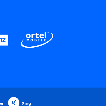
be
Xing