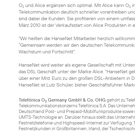
O
und Alice ergänzen sich optimal. Mit Alice kann O
in
2
2
Telekommunikation deutlich schneller vorantreiben u
sind dabei die Kunden. Sie profitieren von einem umfa
März 2010 ist der Verkaufsstart von Alice Produkten in 
"Wir heißen die HanseNet Mitarbeiter herzlich willkom
"Gemeinsam werden wir den deutschen Telekommunikati
Wachstum und Fortschritt".
HanseNet wird weiter als eigene Gesellschaft mit Unte
das DSL Geschäft unter der Marke Alice. "HanseNet ge
über einer Mrd. Euro zu den großen DSL-Anbietern in D
HanseNet ist Lutz Schüler, bisher Geschäftsführer Mark
Telefónica O
Germany GmbH & Co. OHG
gehört zu Tele
2
Telekommunikationskonzerns Telefónica S.A. Das Unterneh
Deutschland Post- und Prepaid-Mobilfunkprodukte sowie 
UMTS-Technologie an. Darüber hinaus stellt das Unterneh
Festnetztelefonie und Highspeed-Internet zur Verfügung. T
Festnetzkunden in Großbritannien, Irland, der Tschechisc