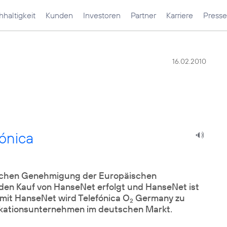
haltigkeit
Kunden
Investoren
Partner
Karriere
Presse
16.02.2010
fónica
chen Genehmigung der Europäischen
 den Kauf von HanseNet erfolgt und HanseNet ist
 mit HanseNet wird Telefónica O
Germany zu
2
ikationsunternehmen im deutschen Markt.