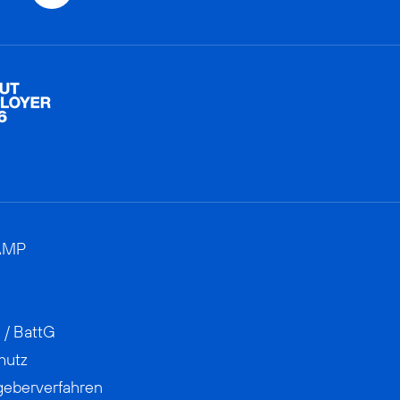
AMP
 / BattG
hutz
geberverfahren