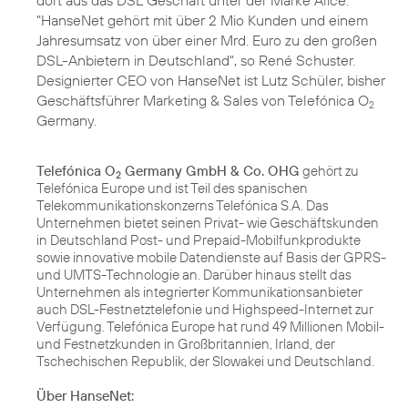
dort aus das DSL Geschäft unter der Marke Alice.
"HanseNet gehört mit über 2 Mio Kunden und einem
Jahresumsatz von über einer Mrd. Euro zu den großen
DSL-Anbietern in Deutschland", so René Schuster.
Designierter CEO von HanseNet ist Lutz Schüler, bisher
Geschäftsführer Marketing & Sales von Telefónica O
2
Germany.
Telefónica O
Germany GmbH & Co. OHG
gehört zu
2
Telefónica Europe und ist Teil des spanischen
Telekommunikationskonzerns Telefónica S.A. Das
Unternehmen bietet seinen Privat- wie Geschäftskunden
in Deutschland Post- und Prepaid-Mobilfunkprodukte
sowie innovative mobile Datendienste auf Basis der GPRS-
und UMTS-Technologie an. Darüber hinaus stellt das
Unternehmen als integrierter Kommunikationsanbieter
auch DSL-Festnetztelefonie und Highspeed-Internet zur
Verfügung. Telefónica Europe hat rund 49 Millionen Mobil-
und Festnetzkunden in Großbritannien, Irland, der
Tschechischen Republik, der Slowakei und Deutschland.
Über HanseNet: