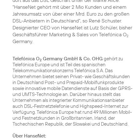
dort aus das DSL Geschäft unter der Marke Alice.
"HanseNet gehört mit über 2 Mio Kunden und einem
Jahresumsatz von über einer Mrd. Euro zu den großen
DSL-Anbietern in Deutschland", so René Schuster.
Designierter CEO von HanseNet ist Lutz Schüler, bisher
Geschäftsführer Marketing & Sales von Telefónica O
2
Germany.
Telefónica O
Germany GmbH & Co. OHG
gehört zu
2
Telefónica Europe und ist Teil des spanischen
Telekommunikationskonzerns Telefónica S.A. Das
Unternehmen bietet seinen Privat- wie Geschäftskunden
in Deutschland Post- und Prepaid-Mobilfunkprodukte
sowie innovative mobile Datendienste auf Basis der GPRS-
und UMTS-Technologie an. Darüber hinaus stellt das
Unternehmen als integrierter Kommunikationsanbieter
auch DSL-Festnetztelefonie und Highspeed-Internet zur
Verfügung. Telefónica Europe hat rund 49 Millionen Mobil-
und Festnetzkunden in Großbritannien, Irland, der
Tschechischen Republik, der Slowakei und Deutschland.
Über HanseNet: