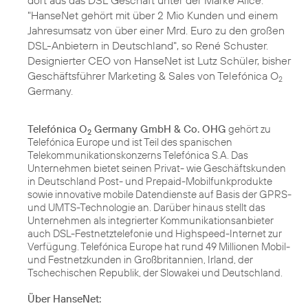
dort aus das DSL Geschäft unter der Marke Alice.
"HanseNet gehört mit über 2 Mio Kunden und einem
Jahresumsatz von über einer Mrd. Euro zu den großen
DSL-Anbietern in Deutschland", so René Schuster.
Designierter CEO von HanseNet ist Lutz Schüler, bisher
Geschäftsführer Marketing & Sales von Telefónica O
2
Germany.
Telefónica O
Germany GmbH & Co. OHG
gehört zu
2
Telefónica Europe und ist Teil des spanischen
Telekommunikationskonzerns Telefónica S.A. Das
Unternehmen bietet seinen Privat- wie Geschäftskunden
in Deutschland Post- und Prepaid-Mobilfunkprodukte
sowie innovative mobile Datendienste auf Basis der GPRS-
und UMTS-Technologie an. Darüber hinaus stellt das
Unternehmen als integrierter Kommunikationsanbieter
auch DSL-Festnetztelefonie und Highspeed-Internet zur
Verfügung. Telefónica Europe hat rund 49 Millionen Mobil-
und Festnetzkunden in Großbritannien, Irland, der
Tschechischen Republik, der Slowakei und Deutschland.
Über HanseNet: