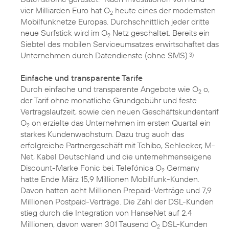
vier Milliarden Euro hat O
heute eines der modernsten
2
Mobilfunknetze Europas. Durchschnittlich jeder dritte
neue Surfstick wird im O
Netz geschaltet. Bereits ein
2
Siebtel des mobilen Serviceumsatzes erwirtschaftet das
Unternehmen durch Datendienste (ohne SMS).
3)
Einfache und transparente Tarife
Durch einfache und transparente Angebote wie O
o,
2
der Tarif ohne monatliche Grundgebühr und feste
Vertragslaufzeit, sowie den neuen Geschäftskundentarif
O
on erzielte das Unternehmen im ersten Quartal ein
2
starkes Kundenwachstum. Dazu trug auch das
erfolgreiche Partnergeschäft mit Tchibo, Schlecker, M-
Net, Kabel Deutschland und die unternehmenseigene
Discount-Marke Fonic bei. Telefónica O
Germany
2
hatte Ende März 15,9 Millionen Mobilfunk-Kunden.
Davon hatten acht Millionen Prepaid-Verträge und 7,9
Millionen Postpaid-Verträge. Die Zahl der DSL-Kunden
stieg durch die Integration von HanseNet auf 2,4
Millionen, davon waren 301 Tausend O
DSL-Kunden
2