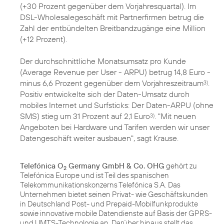
(+30 Prozent gegenüber dem Vorjahresquartal). Im
DSL-Wholesalegeschäft mit Partnerfirmen betrug die
Zahl der entbündelten Breitbandzugänge eine Million
(+12 Prozent).
Der durchschnittliche Monatsumsatz pro Kunde
(Average Revenue per User - ARPU) betrug 14,8 Euro -
minus 6,6 Prozent gegenüber dem Vorjahreszeitraum
.
3)
Positiv entwickelte sich der Daten-Umsatz durch
mobiles Internet und Surfsticks: Der Daten-ARPU (ohne
SMS) stieg um 31 Prozent auf 2,1 Euro
. "Mit neuen
3)
Angeboten bei Hardware und Tarifen werden wir unser
Datengeschäft weiter ausbauen", sagt Krause.
Telefónica O
Germany GmbH & Co. OHG
gehört zu
2
Telefónica Europe und ist Teil des spanischen
Telekommunikationskonzerns Telefónica S.A. Das
Unternehmen bietet seinen Privat- wie Geschäftskunden
in Deutschland Post- und Prepaid-Mobilfunkprodukte
sowie innovative mobile Datendienste auf Basis der GPRS-
und UMTS-Technologie an. Darüber hinaus stellt das