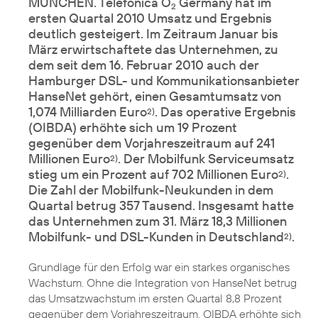
MÜNCHEN. Telefónica O
Germany hat im
2
ersten Quartal 2010 Umsatz und Ergebnis
deutlich gesteigert. Im Zeitraum Januar bis
März erwirtschaftete das Unternehmen, zu
dem seit dem 16. Februar 2010 auch der
Hamburger DSL- und Kommunikationsanbieter
HanseNet gehört, einen Gesamtumsatz von
1,074 Milliarden Euro
. Das operative Ergebnis
2)
(OIBDA) erhöhte sich um 19 Prozent
gegenüber dem Vorjahreszeitraum auf 241
Millionen Euro
. Der Mobilfunk Serviceumsatz
2)
stieg um ein Prozent auf 702 Millionen Euro
.
2)
Die Zahl der Mobilfunk-Neukunden in dem
Quartal betrug 357 Tausend. Insgesamt hatte
das Unternehmen zum 31. März 18,3 Millionen
Mobilfunk- und DSL-Kunden in Deutschland
.
2)
Grundlage für den Erfolg war ein starkes organisches
Wachstum. Ohne die Integration von HanseNet betrug
das Umsatzwachstum im ersten Quartal 8,8 Prozent
gegenüber dem Vorjahreszeitraum. OIBDA erhöhte sich