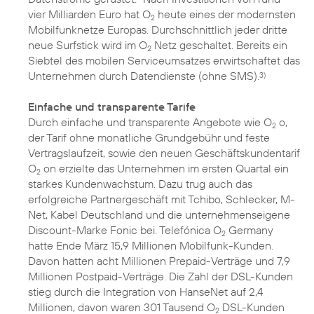
vier Milliarden Euro hat O
heute eines der modernsten
2
Mobilfunknetze Europas. Durchschnittlich jeder dritte
neue Surfstick wird im O
Netz geschaltet. Bereits ein
2
Siebtel des mobilen Serviceumsatzes erwirtschaftet das
Unternehmen durch Datendienste (ohne SMS).
3)
Einfache und transparente Tarife
Durch einfache und transparente Angebote wie O
o,
2
der Tarif ohne monatliche Grundgebühr und feste
Vertragslaufzeit, sowie den neuen Geschäftskundentarif
O
on erzielte das Unternehmen im ersten Quartal ein
2
starkes Kundenwachstum. Dazu trug auch das
erfolgreiche Partnergeschäft mit Tchibo, Schlecker, M-
Net, Kabel Deutschland und die unternehmenseigene
Discount-Marke Fonic bei. Telefónica O
Germany
2
hatte Ende März 15,9 Millionen Mobilfunk-Kunden.
Davon hatten acht Millionen Prepaid-Verträge und 7,9
Millionen Postpaid-Verträge. Die Zahl der DSL-Kunden
stieg durch die Integration von HanseNet auf 2,4
Millionen, davon waren 301 Tausend O
DSL-Kunden
2