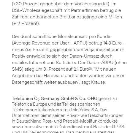
(+30 Prozent gegenüber dem Vorjahresquartal). Im
DSL-Wholesalegeschäft mit Partnerfirmen betrug die
Zahl der entbündelten Breitbandzugänge eine Million
(+12 Prozent).
Der durchschnittliche Monatsumsatz pro Kunde
(Average Revenue per User - ARPU) betrug 14,8 Euro -
minus 6,6 Prozent gegenüber dem Vorjahreszeitraum
.
3)
Positiv entwickelte sich der Daten-Umsatz durch
mobiles Internet und Surfsticks: Der Daten-ARPU (ohne
SMS) stieg um 31 Prozent auf 2,1 Euro
. "Mit neuen
3)
Angeboten bei Hardware und Tarifen werden wir unser
Datengeschäft weiter ausbauen", sagt Krause.
Telefónica O
Germany GmbH & Co. OHG
gehört zu
2
Telefónica Europe und ist Teil des spanischen
Telekommunikationskonzerns Telefónica S.A. Das
Unternehmen bietet seinen Privat- wie Geschäftskunden
in Deutschland Post- und Prepaid-Mobilfunkprodukte
sowie innovative mobile Datendienste auf Basis der GPRS-
und UMTS-Technologie an. Darüber hinaus stellt das