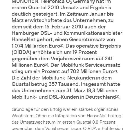
MÜNCHEN. Telefónica O
Germany hat im
2
ersten Quartal 2010 Umsatz und Ergebnis
deutlich gesteigert. Im Zeitraum Januar bis
März erwirtschaftete das Unternehmen, zu
dem seit dem 16. Februar 2010 auch der
Hamburger DSL- und Kommunikationsanbieter
HanseNet gehört, einen Gesamtumsatz von
1,074 Milliarden Euro
. Das operative Ergebnis
2)
(OIBDA) erhöhte sich um 19 Prozent
gegenüber dem Vorjahreszeitraum auf 241
Millionen Euro
. Der Mobilfunk Serviceumsatz
2)
stieg um ein Prozent auf 702 Millionen Euro
.
2)
Die Zahl der Mobilfunk-Neukunden in dem
Quartal betrug 357 Tausend. Insgesamt hatte
das Unternehmen zum 31. März 18,3 Millionen
Mobilfunk- und DSL-Kunden in Deutschland
.
2)
Grundlage für den Erfolg war ein starkes organisches
Wachstum. Ohne die Integration von HanseNet betrug
das Umsatzwachstum im ersten Quartal 8,8 Prozent
gegenüber dem Vorjahreszeitraum. OIBDA erhöhte sich