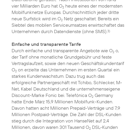
vier Milliarden Euro hat O
heute eines der modernsten
2
Mobilfunknetze Europas. Durchschnittlich jeder dritte
neue Surfstick wird im O
Netz geschaltet. Bereits ein
2
Siebtel des mobilen Serviceumsatzes erwirtschaftet das
Unternehmen durch Datendienste (ohne SMS).
3)
Einfache und transparente Tarife
Durch einfache und transparente Angebote wie O
o,
2
der Tarif ohne monatliche Grundgebühr und feste
Vertragslaufzeit, sowie den neuen Geschäftskundentarif
O
on erzielte das Unternehmen im ersten Quartal ein
2
starkes Kundenwachstum. Dazu trug auch das
erfolgreiche Partnergeschäft mit Tchibo, Schlecker, M-
Net, Kabel Deutschland und die unternehmenseigene
Discount-Marke Fonic bei. Telefónica O
Germany
2
hatte Ende März 15,9 Millionen Mobilfunk-Kunden.
Davon hatten acht Millionen Prepaid-Verträge und 7,9
Millionen Postpaid-Verträge. Die Zahl der DSL-Kunden
stieg durch die Integration von HanseNet auf 2,4
Millionen, davon waren 301 Tausend O
DSL-Kunden
2