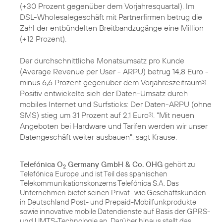
(+30 Prozent gegenüber dem Vorjahresquartal). Im
DSL-Wholesalegeschäft mit Partnerfirmen betrug die
Zahl der entbündelten Breitbandzugänge eine Million
(+12 Prozent).
Der durchschnittliche Monatsumsatz pro Kunde
(Average Revenue per User - ARPU) betrug 14,8 Euro -
minus 6,6 Prozent gegenüber dem Vorjahreszeitraum
.
3)
Positiv entwickelte sich der Daten-Umsatz durch
mobiles Internet und Surfsticks: Der Daten-ARPU (ohne
SMS) stieg um 31 Prozent auf 2,1 Euro
. "Mit neuen
3)
Angeboten bei Hardware und Tarifen werden wir unser
Datengeschäft weiter ausbauen", sagt Krause.
Telefónica O
Germany GmbH & Co. OHG
gehört zu
2
Telefónica Europe und ist Teil des spanischen
Telekommunikationskonzerns Telefónica S.A. Das
Unternehmen bietet seinen Privat- wie Geschäftskunden
in Deutschland Post- und Prepaid-Mobilfunkprodukte
sowie innovative mobile Datendienste auf Basis der GPRS-
und UMTS-Technologie an. Darüber hinaus stellt das