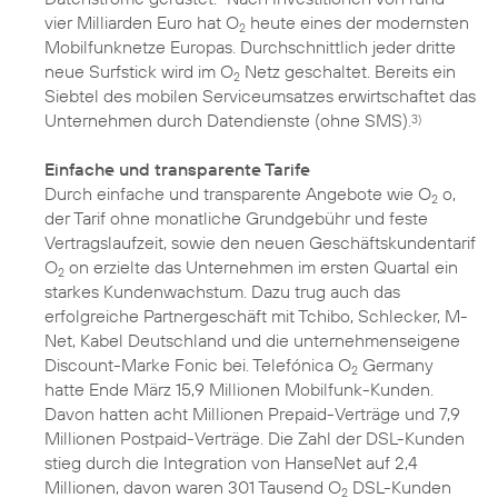
vier Milliarden Euro hat O
heute eines der modernsten
2
Mobilfunknetze Europas. Durchschnittlich jeder dritte
neue Surfstick wird im O
Netz geschaltet. Bereits ein
2
Siebtel des mobilen Serviceumsatzes erwirtschaftet das
Unternehmen durch Datendienste (ohne SMS).
3)
Einfache und transparente Tarife
Durch einfache und transparente Angebote wie O
o,
2
der Tarif ohne monatliche Grundgebühr und feste
Vertragslaufzeit, sowie den neuen Geschäftskundentarif
O
on erzielte das Unternehmen im ersten Quartal ein
2
starkes Kundenwachstum. Dazu trug auch das
erfolgreiche Partnergeschäft mit Tchibo, Schlecker, M-
Net, Kabel Deutschland und die unternehmenseigene
Discount-Marke Fonic bei. Telefónica O
Germany
2
hatte Ende März 15,9 Millionen Mobilfunk-Kunden.
Davon hatten acht Millionen Prepaid-Verträge und 7,9
Millionen Postpaid-Verträge. Die Zahl der DSL-Kunden
stieg durch die Integration von HanseNet auf 2,4
Millionen, davon waren 301 Tausend O
DSL-Kunden
2