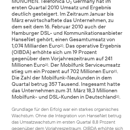
MÜNCHEN. Telefónica O
Germany hat im
2
ersten Quartal 2010 Umsatz und Ergebnis
deutlich gesteigert. Im Zeitraum Januar bis
März erwirtschaftete das Unternehmen, zu
dem seit dem 16. Februar 2010 auch der
Hamburger DSL- und Kommunikationsanbieter
HanseNet gehört, einen Gesamtumsatz von
1,074 Milliarden Euro
. Das operative Ergebnis
2)
(OIBDA) erhöhte sich um 19 Prozent
gegenüber dem Vorjahreszeitraum auf 241
Millionen Euro
. Der Mobilfunk Serviceumsatz
2)
stieg um ein Prozent auf 702 Millionen Euro
.
2)
Die Zahl der Mobilfunk-Neukunden in dem
Quartal betrug 357 Tausend. Insgesamt hatte
das Unternehmen zum 31. März 18,3 Millionen
Mobilfunk- und DSL-Kunden in Deutschland
.
2)
Grundlage für den Erfolg war ein starkes organisches
Wachstum. Ohne die Integration von HanseNet betrug
das Umsatzwachstum im ersten Quartal 8,8 Prozent
gegenüber dem Vorjahreszeitraum. OIBDA erhöhte sich