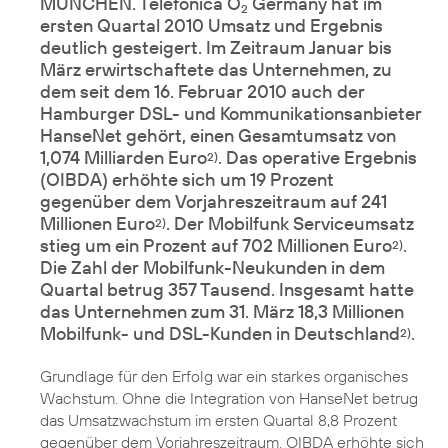
MÜNCHEN. Telefónica O
Germany hat im
2
ersten Quartal 2010 Umsatz und Ergebnis
deutlich gesteigert. Im Zeitraum Januar bis
März erwirtschaftete das Unternehmen, zu
dem seit dem 16. Februar 2010 auch der
Hamburger DSL- und Kommunikationsanbieter
HanseNet gehört, einen Gesamtumsatz von
1,074 Milliarden Euro
. Das operative Ergebnis
2)
(OIBDA) erhöhte sich um 19 Prozent
gegenüber dem Vorjahreszeitraum auf 241
Millionen Euro
. Der Mobilfunk Serviceumsatz
2)
stieg um ein Prozent auf 702 Millionen Euro
.
2)
Die Zahl der Mobilfunk-Neukunden in dem
Quartal betrug 357 Tausend. Insgesamt hatte
das Unternehmen zum 31. März 18,3 Millionen
Mobilfunk- und DSL-Kunden in Deutschland
.
2)
Grundlage für den Erfolg war ein starkes organisches
Wachstum. Ohne die Integration von HanseNet betrug
das Umsatzwachstum im ersten Quartal 8,8 Prozent
gegenüber dem Vorjahreszeitraum. OIBDA erhöhte sich