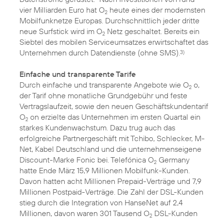
vier Milliarden Euro hat O
heute eines der modernsten
2
Mobilfunknetze Europas. Durchschnittlich jeder dritte
neue Surfstick wird im O
Netz geschaltet. Bereits ein
2
Siebtel des mobilen Serviceumsatzes erwirtschaftet das
Unternehmen durch Datendienste (ohne SMS).
3)
Einfache und transparente Tarife
Durch einfache und transparente Angebote wie O
o,
2
der Tarif ohne monatliche Grundgebühr und feste
Vertragslaufzeit, sowie den neuen Geschäftskundentarif
O
on erzielte das Unternehmen im ersten Quartal ein
2
starkes Kundenwachstum. Dazu trug auch das
erfolgreiche Partnergeschäft mit Tchibo, Schlecker, M-
Net, Kabel Deutschland und die unternehmenseigene
Discount-Marke Fonic bei. Telefónica O
Germany
2
hatte Ende März 15,9 Millionen Mobilfunk-Kunden.
Davon hatten acht Millionen Prepaid-Verträge und 7,9
Millionen Postpaid-Verträge. Die Zahl der DSL-Kunden
stieg durch die Integration von HanseNet auf 2,4
Millionen, davon waren 301 Tausend O
DSL-Kunden
2