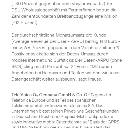
(+30 Prozent gegenüber dem Vorjahresquartal). Im
DSL-Wholesalegeschäft mit Partnerfirmen betrug die
Zahl der entbündelten Breitbandzugänge eine Million
(+12 Prozent).
Der durchschnittliche Monatsumsatz pro Kunde
(Average Revenue per User - ARPU) betrug 14,8 Euro -
minus 6,6 Prozent gegenüber dem Vorjahreszeitraum
.
3)
Positiv entwickelte sich der Daten-Umsatz durch
mobiles Internet und Surfsticks: Der Daten-ARPU (ohne
SMS) stieg um 31 Prozent auf 2,1 Euro
. "Mit neuen
3)
Angeboten bei Hardware und Tarifen werden wir unser
Datengeschäft weiter ausbauen", sagt Krause.
Telefónica O
Germany GmbH & Co. OHG
gehört zu
2
Telefónica Europe und ist Teil des spanischen
Telekommunikationskonzerns Telefónica S.A. Das
Unternehmen bietet seinen Privat- wie Geschäftskunden
in Deutschland Post- und Prepaid-Mobilfunkprodukte
sowie innovative mobile Datendienste auf Basis der GPRS-
und UMTS-Technologie an. Darüber hinaus stellt das