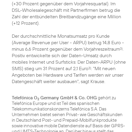
(+30 Prozent gegenüber dem Vorjahresquartal). Im
DSL-Wholesalegeschäft mit Partnerfirmen betrug die
Zahl der entbündelten Breitbandzugänge eine Million
(+12 Prozent).
Der durchschnittliche Monatsumsatz pro Kunde
(Average Revenue per User - ARPU) betrug 14,8 Euro -
minus 6,6 Prozent gegenüber dem Vorjahreszeitraum
.
3)
Positiv entwickelte sich der Daten-Umsatz durch
mobiles Internet und Surfsticks: Der Daten-ARPU (ohne
SMS) stieg um 31 Prozent auf 2,1 Euro
. "Mit neuen
3)
Angeboten bei Hardware und Tarifen werden wir unser
Datengeschäft weiter ausbauen", sagt Krause.
Telefónica O
Germany GmbH & Co. OHG
gehört zu
2
Telefónica Europe und ist Teil des spanischen
Telekommunikationskonzerns Telefónica S.A. Das
Unternehmen bietet seinen Privat- wie Geschäftskunden
in Deutschland Post- und Prepaid-Mobilfunkprodukte
sowie innovative mobile Datendienste auf Basis der GPRS-
und UMTS-Technologie an. Darüber hinaus stellt das