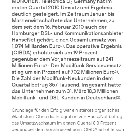
MÜNCHEN. Telefónica O
Germany hat im
2
ersten Quartal 2010 Umsatz und Ergebnis
deutlich gesteigert. Im Zeitraum Januar bis
März erwirtschaftete das Unternehmen, zu
dem seit dem 16. Februar 2010 auch der
Hamburger DSL- und Kommunikationsanbieter
HanseNet gehört, einen Gesamtumsatz von
1,074 Milliarden Euro
. Das operative Ergebnis
2)
(OIBDA) erhöhte sich um 19 Prozent
gegenüber dem Vorjahreszeitraum auf 241
Millionen Euro
. Der Mobilfunk Serviceumsatz
2)
stieg um ein Prozent auf 702 Millionen Euro
.
2)
Die Zahl der Mobilfunk-Neukunden in dem
Quartal betrug 357 Tausend. Insgesamt hatte
das Unternehmen zum 31. März 18,3 Millionen
Mobilfunk- und DSL-Kunden in Deutschland
.
2)
Grundlage für den Erfolg war ein starkes organisches
Wachstum. Ohne die Integration von HanseNet betrug
das Umsatzwachstum im ersten Quartal 8,8 Prozent
gegenüber dem Vorjahreszeitraum. OIBDA erhöhte sich