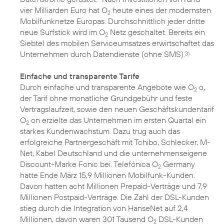
vier Milliarden Euro hat O
heute eines der modernsten
2
Mobilfunknetze Europas. Durchschnittlich jeder dritte
neue Surfstick wird im O
Netz geschaltet. Bereits ein
2
Siebtel des mobilen Serviceumsatzes erwirtschaftet das
Unternehmen durch Datendienste (ohne SMS).
3)
Einfache und transparente Tarife
Durch einfache und transparente Angebote wie O
o,
2
der Tarif ohne monatliche Grundgebühr und feste
Vertragslaufzeit, sowie den neuen Geschäftskundentarif
O
on erzielte das Unternehmen im ersten Quartal ein
2
starkes Kundenwachstum. Dazu trug auch das
erfolgreiche Partnergeschäft mit Tchibo, Schlecker, M-
Net, Kabel Deutschland und die unternehmenseigene
Discount-Marke Fonic bei. Telefónica O
Germany
2
hatte Ende März 15,9 Millionen Mobilfunk-Kunden.
Davon hatten acht Millionen Prepaid-Verträge und 7,9
Millionen Postpaid-Verträge. Die Zahl der DSL-Kunden
stieg durch die Integration von HanseNet auf 2,4
Millionen, davon waren 301 Tausend O
DSL-Kunden
2