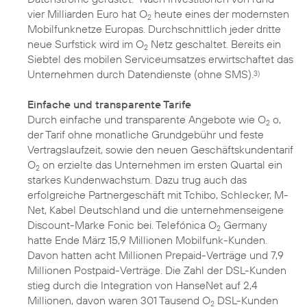
vier Milliarden Euro hat O
heute eines der modernsten
2
Mobilfunknetze Europas. Durchschnittlich jeder dritte
neue Surfstick wird im O
Netz geschaltet. Bereits ein
2
Siebtel des mobilen Serviceumsatzes erwirtschaftet das
Unternehmen durch Datendienste (ohne SMS).
3)
Einfache und transparente Tarife
Durch einfache und transparente Angebote wie O
o,
2
der Tarif ohne monatliche Grundgebühr und feste
Vertragslaufzeit, sowie den neuen Geschäftskundentarif
O
on erzielte das Unternehmen im ersten Quartal ein
2
starkes Kundenwachstum. Dazu trug auch das
erfolgreiche Partnergeschäft mit Tchibo, Schlecker, M-
Net, Kabel Deutschland und die unternehmenseigene
Discount-Marke Fonic bei. Telefónica O
Germany
2
hatte Ende März 15,9 Millionen Mobilfunk-Kunden.
Davon hatten acht Millionen Prepaid-Verträge und 7,9
Millionen Postpaid-Verträge. Die Zahl der DSL-Kunden
stieg durch die Integration von HanseNet auf 2,4
Millionen, davon waren 301 Tausend O
DSL-Kunden
2