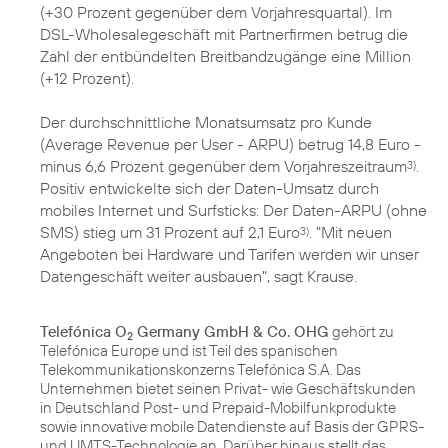
(+30 Prozent gegenüber dem Vorjahresquartal). Im
DSL-Wholesalegeschäft mit Partnerfirmen betrug die
Zahl der entbündelten Breitbandzugänge eine Million
(+12 Prozent).
Der durchschnittliche Monatsumsatz pro Kunde
(Average Revenue per User - ARPU) betrug 14,8 Euro -
minus 6,6 Prozent gegenüber dem Vorjahreszeitraum
.
3)
Positiv entwickelte sich der Daten-Umsatz durch
mobiles Internet und Surfsticks: Der Daten-ARPU (ohne
SMS) stieg um 31 Prozent auf 2,1 Euro
. "Mit neuen
3)
Angeboten bei Hardware und Tarifen werden wir unser
Datengeschäft weiter ausbauen", sagt Krause.
Telefónica O
Germany GmbH & Co. OHG
gehört zu
2
Telefónica Europe und ist Teil des spanischen
Telekommunikationskonzerns Telefónica S.A. Das
Unternehmen bietet seinen Privat- wie Geschäftskunden
in Deutschland Post- und Prepaid-Mobilfunkprodukte
sowie innovative mobile Datendienste auf Basis der GPRS-
und UMTS-Technologie an. Darüber hinaus stellt das