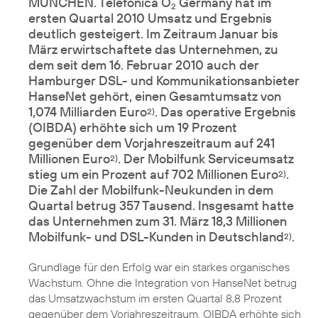
MÜNCHEN. Telefónica O
Germany hat im
2
ersten Quartal 2010 Umsatz und Ergebnis
deutlich gesteigert. Im Zeitraum Januar bis
März erwirtschaftete das Unternehmen, zu
dem seit dem 16. Februar 2010 auch der
Hamburger DSL- und Kommunikationsanbieter
HanseNet gehört, einen Gesamtumsatz von
1,074 Milliarden Euro
. Das operative Ergebnis
2)
(OIBDA) erhöhte sich um 19 Prozent
gegenüber dem Vorjahreszeitraum auf 241
Millionen Euro
. Der Mobilfunk Serviceumsatz
2)
stieg um ein Prozent auf 702 Millionen Euro
.
2)
Die Zahl der Mobilfunk-Neukunden in dem
Quartal betrug 357 Tausend. Insgesamt hatte
das Unternehmen zum 31. März 18,3 Millionen
Mobilfunk- und DSL-Kunden in Deutschland
.
2)
Grundlage für den Erfolg war ein starkes organisches
Wachstum. Ohne die Integration von HanseNet betrug
das Umsatzwachstum im ersten Quartal 8,8 Prozent
gegenüber dem Vorjahreszeitraum. OIBDA erhöhte sich