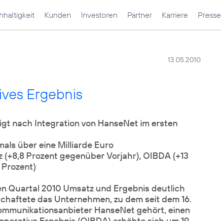
haltigkeit
Kunden
Investoren
Partner
Karriere
Presse
13.05.2010
ives Ergebnis
gt nach Integration von HanseNet im ersten
mals über eine Milliarde Euro
 (+8,8 Prozent gegenüber Vorjahr), OIBDA (+13
 Prozent)
n Quartal 2010 Umsatz und Ergebnis deutlich
tschaftete das Unternehmen, zu dem seit dem 16.
mmunikationsanbieter HanseNet gehört, einen
 operative Ergebnis (OIBDA) erhöhte sich um 19