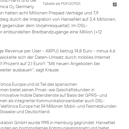
eutschland und die
Tabelle als PDFr207531
nica O
Germany
2
n hatten acht Millionen Prepaid-Verträge und 7,9
tieg durch die Integration von HanseNet auf 2,4 Millionen,
gegenüber dem Vorjahresquartal). Im DSL-
er entbündelten Breitbandzugänge eine Million (+12
e Revenue per User - ARPU) betrug 14,8 Euro - minus 6,6
ntwickelte sich der Daten-Umsatz durch mobiles Internet
 Prozent auf 2,1 Euro
. "Mit neuen Angeboten bei
3)
eiter ausbauen", sagt Krause.
fónica Europe und ist Teil des spanischen
men bietet seinen Privat- wie Geschäftskunden in
innovative mobile Datendienste auf Basis der GPRS- und
men als integrierter Kommunikationsanbieter auch DSL-
Telefónica Europe hat 54 Millionen Mobil- und Festnetzkunden
r Slowakei und Deutschland.
ikation GmbH wurde 1995 in Hamburg gegründet. HanseNet
tskunden ein hochmodernes Kommunikationsnetz und bietet