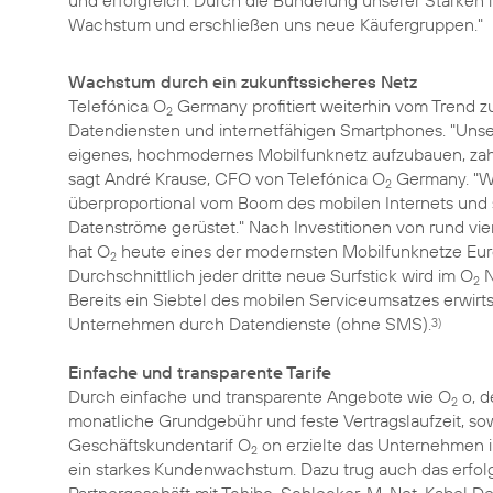
und erfolgreich. Durch die Bündelung unserer Stärken 
Wachstum und erschließen uns neue Käufergruppen."
Wachstum durch ein zukunftssicheres Netz
Telefónica O
Germany profitiert weiterhin vom Trend z
2
Datendiensten und internetfähigen Smartphones. "Unser
eigenes, hochmodernes Mobilfunknetz aufzubauen, zahlt 
sagt André Krause, CFO von Telefónica O
Germany. "Wi
2
überproportional vom Boom des mobilen Internets und
Datenströme gerüstet." Nach Investitionen von rund vier
hat O
heute eines der modernsten Mobilfunknetze Eur
2
Durchschnittlich jeder dritte neue Surfstick wird im O
N
2
Bereits ein Siebtel des mobilen Serviceumsatzes erwirt
Unternehmen durch Datendienste (ohne SMS).
3)
Einfache und transparente Tarife
Durch einfache und transparente Angebote wie O
o, d
2
monatliche Grundgebühr und feste Vertragslaufzeit, s
Geschäftskundentarif O
on erzielte das Unternehmen i
2
ein starkes Kundenwachstum. Dazu trug auch das erfol