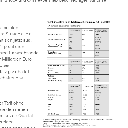
im Shop- und Online-Vertrieb beschleunigen wir unser
u mobilen
e Strategie, ein
sich jetzt aus",
r profitieren
 sind für wachsende
 Milliarden Euro
opas.
etz geschaltet.
schaftet das
er Tarif ohne
owie den neuen
m ersten Quartal
greiche