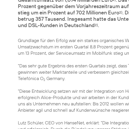
Prozent gegenüber dem Vorjahreszeitraum auf 
stieg um ein Prozent auf 702 Millionen Euro
. 
2)
betrug 357 Tausend. Insgesamt hatte das Unter
und DSL-Kunden in Deutschland
.
2)
Grundlage für den Erfolg war ein starkes organisches 
Umsatzwachstum im ersten Quartal 8,8 Prozent gegenü
um 13 Prozent, der Serviceumsatz im Mobilfunk stieg u
"Das sehr gute Ergebnis des ersten Quartals zeigt, dass
gewinnen weiter Marktanteile und verbessern gleichzeit
Telefónica O
Germany.
2
"Diese Entwicklung setzen wir mit der Integration von 
erfolgreich Alice-Produkte und wir arbeiten in der Ku
uns als Unternehmen neu aufstellen: Bis 2012 wollen wir
Anbieter agil und schnell auf Kundenwünsche reagieren
Lutz Schüler, CEO von HanseNet, erklärt: "Die Integrat