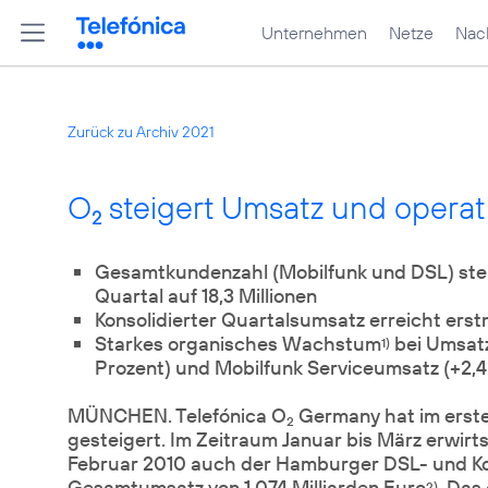
Unternehmen
Netze
Nach
Zurück zu Archiv 2021
O
steigert Umsatz und operat
2
Gesamtkundenzahl (Mobilfunk und DSL) stei
Quartal auf 18,3 Millionen
Konsolidierter Quartalsumsatz erreicht erst
Starkes organisches Wachstum
bei Umsatz
1)
Prozent) und Mobilfunk Serviceumsatz (+2,4
MÜNCHEN. Telefónica O
Germany hat im erste
2
gesteigert. Im Zeitraum Januar bis März erwir
Februar 2010 auch der Hamburger DSL- und Ko
Gesamtumsatz von 1,074 Milliarden Euro
. Das
2)