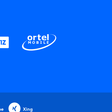
be
Xing