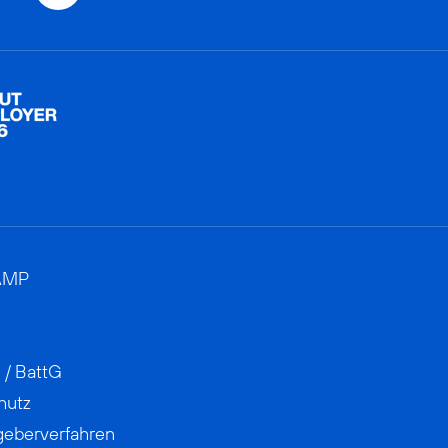
AMP
 / BattG
hutz
geberverfahren