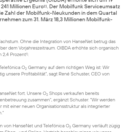
241 Millionen Euro
. Der Mobilfunk Serviceumsatz
2)
Die Zahl der Mobilfunk-Neukunden in dem Quartal
nehmen zum 31. März 18,3 Millionen Mobilfunk-
Wachstum. Ohne die Integration von HanseNet betrug das
ber dem Vorjahreszeitraum. OIBDA erhöhte sich organisch
m 2,4 Prozent
.
1)
 Telefónica O
Germany auf dem richtigen Weg ist: Wir
2
ig unsere Profitabilität", sagt René Schuster, CEO von
HanseNet fort. Unsere O
Shops verkaufen bereits
2
ndenbetreuung zusammen", ergänzt Schuster. "Wir werden
 mit einer neuen Organisationsstruktur als integrierter
."
ion von HanseNet und Telefónica O
Germany verläuft zügig
2