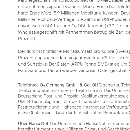
Partnergeschäft mit Tchibo, Schlecker, M-Net, Kabel D
unternehmenseigene Discount-Marke Fonic bei. Telefó
hatte Ende März 15,9 Millionen Mobilfunk-Kunden. Davo
Millionen Postpaid-Verträge. Die Zahl der DSL-Kunden s
davon waren 301 Tausend O
DSL-Kunden (+30 Prozent 
2
Wholesalegeschäft mit Partnerfirmen betrug die Zahl d
Prozent).
Der durchschnittliche Monatsumsatz pro Kunde (Averag
Prozent gegenüber dem Vorjahreszeitraum
. Positiv e
3)
und Surfsticks: Der Daten-ARPU (ohne SMS) stieg um 31
Hardware und Tarifen werden wir unser Datengeschäft w
Telefónica O
Germany GmbH & Co. OHG
gehört zu Tele
2
Telekommunikationskonzerns Telefónica S.A. Das Unterneh
Deutschland Post- und Prepaid-Mobilfunkprodukte sowie 
UMTS-Technologie an. Darüber hinaus stellt das Unterneh
Festnetztelefonie und Highspeed-Internet zur Verfügung. 
in Großbritannien, Irland, der Tschechischen Republik, de
Über HanseNet
: Das Unternehmen HanseNet Telekommun
betreibt für mehr als zwei Millionen Privat- und Geschäf