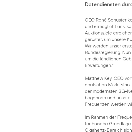
Datendiensten durc
CEO René Schuster komm
und ermöglicht uns, s
Auktionsziele erreich
gerüstet, um unsere K
Wir werden unser erstes
Bundesregierung. Nun w
um die ländlichen Geb
Erwartungen."
Matthew Key, CEO von 
deutschen Markt stark v
der modernsten 3G-Net
begonnen und unsere K
Frequenzen werden wir
Im Rahmen der Frequen
technische Grundlage 
Gigahertz-Bereich sich