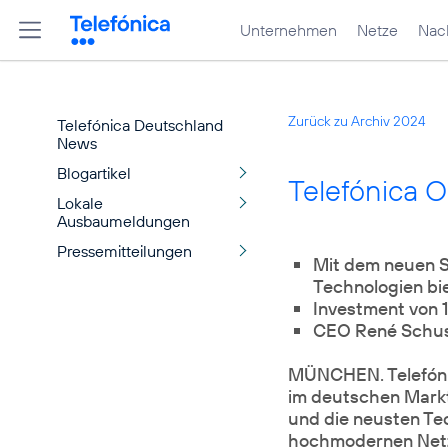
Unternehmen
Netze
Nach
Zurück zu Archiv 2024
Telefónica Deutschland
News
Blogartikel
Telefónica O
Lokale
Ausbaumeldungen
Pressemitteilungen
Mit dem neuen 
Technologien bi
Investment von 1
CEO René Schust
MÜNCHEN. Telefón
im deutschen Markt 
und die neusten Te
hochmodernen Netzw