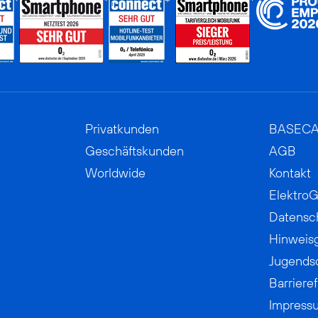
Privatkunden
BASEC
Geschäftskunden
AGB
Worldwide
Kontakt
ElektroG
Datensc
Hinweis
Jugends
Barrieref
Impress