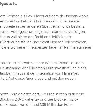
gestellt.
sere Position als Key-Player auf dem deutschen Markt
en zu entwickeln. Wir konnten sämtliche unserer
ndbreite in den anderen Spektren sind wir bestens
bilen Hochgeschwindigkeits-Internet zu versorgen.
hen voll hinter der Breitband-Initiative der
Verfügung stellen und damit unseren Teil beitragen,
für die erworbenen Frequenzen lagen im Rahmen unserer
unikationsunternehmen der Welt ist Telefónica dem
Deutschland vier Milliarden Euro investiert und eines
arüber hinaus mit der Integration von HanseNet
tert. Auf dieser Grundlage und mit den neuen
tz-Bereich ersteigert. Die Frequenzen bilden die
Block im 2,0-Gigahertz- und vier Blöcke im 2,6-
n Frequenzen umfasst 1,38 Milliarden Euro.