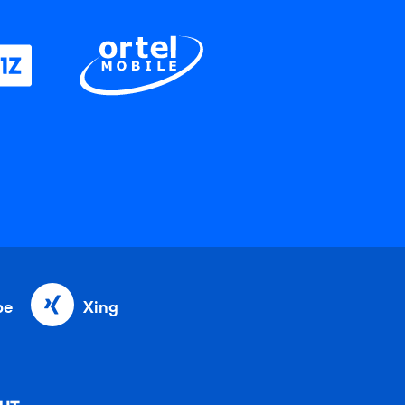
be
Xing