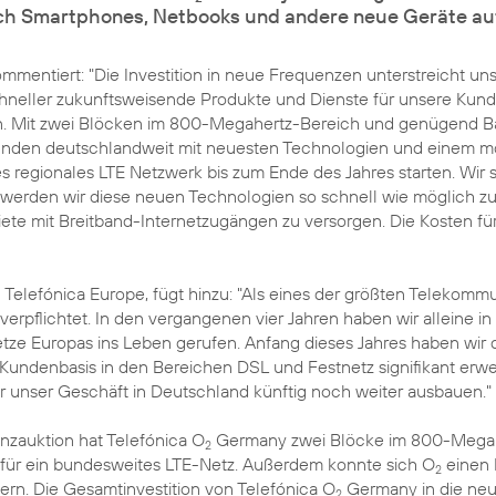
h Smartphones, Netbooks und andere neue Geräte auf
entiert: "Die Investition in neue Frequenzen unterstreicht un
chneller zukunftsweisende Produkte und Dienste für unsere Kund
en. Mit zwei Blöcken im 800-Megahertz-Bereich und genügend Ba
unden deutschlandweit mit neuesten Technologien und einem mo
 regionales LTE Netzwerk bis zum Ende des Jahres starten. Wir ste
erden wir diese neuen Technologien so schnell wie möglich zur 
iete mit Breitband-Internetzugängen zu versorgen. Die Kosten 
Telefónica Europe, fügt hinzu: "Als eines der größten Telekomm
erpflichtet. In den vergangenen vier Jahren haben wir alleine in 
ze Europas ins Leben gerufen. Anfang dieses Jahres haben wir d
undenbasis in den Bereichen DSL und Festnetz signifikant erwei
 unser Geschäft in Deutschland künftig noch weiter ausbauen."
zauktion hat Telefónica O
Germany zwei Blöcke im 800-Megaher
2
für ein bundesweites LTE-Netz. Außerdem konnte sich O
einen 
2
ern. Die Gesamtinvestition von Telefónica O
Germany in die neue
2