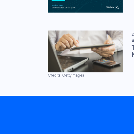
2
G
Credits: Gettyimages