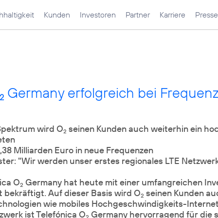
haltigkeit
Kunden
Investoren
Partner
Karriere
Presse
Germany erfolgreich bei Frequenz
2
Spektrum wird O
seinen Kunden auch weiterhin ein ho
2
eten
,38 Milliarden Euro in neue Frequenzen
er: "Wir werden unser erstes regionales LTE Netzwerk 
ica O
Germany hat heute mit einer umfangreichen Inv
2
bekräftigt. Auf dieser Basis wird O
seinen Kunden auc
2
chnologien wie mobiles Hochgeschwindigkeits-Interne
erk ist Telefónica O
Germany hervorragend für die 
2