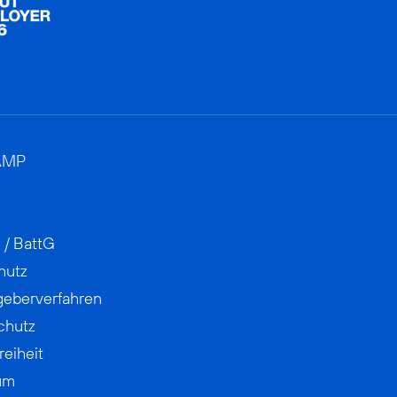
AMP
 / BattG
hutz
geberverfahren
chutz
reiheit
um